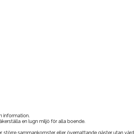
ch information.
äkerställa en lugn miljö för alla boende.
ster, större sammankomster eller övernattande gäster utan vä