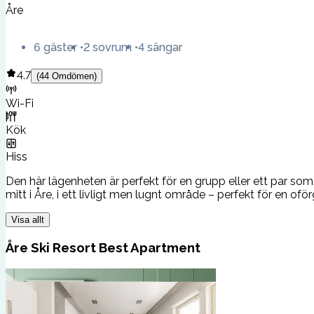
Åre
6 gäster
2 sovrum
4 sängar
4.7
(
44
Omdömen
)
Wi-Fi
Kök
Hiss
Den här lägenheten är perfekt för en grupp eller ett par som 
mitt i Åre, i ett livligt men lugnt område – perfekt för en of
Visa allt
Åre Ski Resort Best Apartment