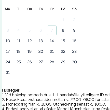
Må
Ti
On
To
Fr
Lö
Sö
1
2
3
4
5
6
7
8
9
10
11
12
13
14
15
16
17
18
19
20
21
22
23
24
25
26
27
28
29
30
31
Husregler
1. Vid bokning ombeds du att tillhandahålla ytterligare ID o
2. Respektera tystnadstider mellan kl. 22:00–08:00 för att s
3. Incheckning från kl. 16:00. Utcheckning senast kl. 10:00.
4. Endast angivet antal gäster får bo i lägenheten. Inga fe