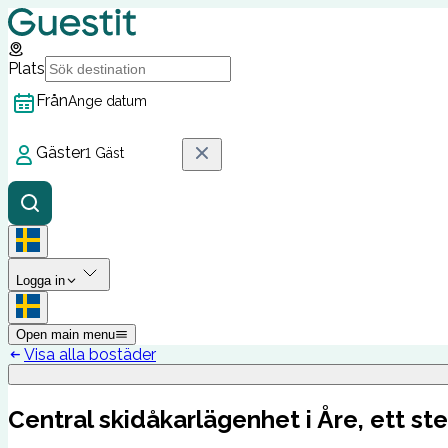
Plats
Från
Ange datum
Gäster
1 Gäst
Logga in
Open main menu
Visa alla bostäder
Central skidåkarlägenhet i Åre, ett ste