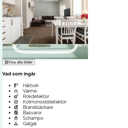
Visa alla bilder
Vad som ingår
Hårtork
Värme
Rökdetektor
Kolmonoxiddetektor
Brandsläckare
Basvaror
Schampo
Galgar