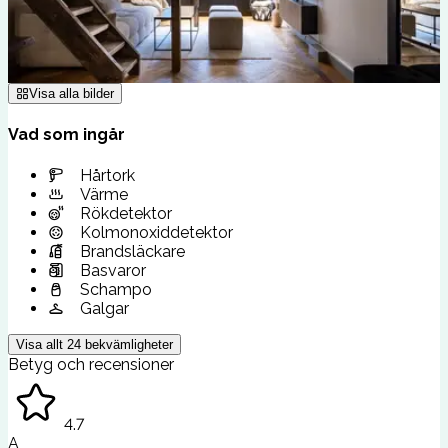
Visa alla bilder
Vad som ingår
Hårtork
Värme
Rökdetektor
Kolmonoxiddetektor
Brandsläckare
Basvaror
Schampo
Galgar
Visa allt
24
bekvämligheter
Betyg och recensioner
4.7
A