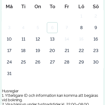
Må
Ti
On
To
Fr
Lö
Sö
1
2
3
4
5
6
7
8
9
10
11
12
13
14
15
16
17
18
19
20
21
22
23
24
25
26
27
28
29
30
31
Husregler
1. Ytterligare ID och information kan komma att begäras
vid bokning.
2. Visa hänsyn under tystnadstider kl. 22.00–08.00.