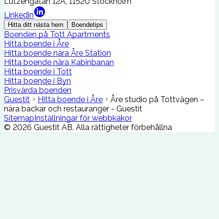
Lützengatan 12A, 11520 Stockholm
Linkedin
Hitta ditt nästa hem
Boendetips
Boenden på Tott Apartments
Hitta boende i Åre
Hitta boende nära Åre Station
Hitta boende nära Kabinbanan
Hitta boende i Tott
Hitta boende i Byn
Prisvärda boenden
Guestit
Hitta boende i Åre
Åre studio på Tottvägen –
nära backar och restauranger - Guestit
Sitemap
Inställningar för webbkakor
©
2026
Guestit AB.
Alla rättigheter förbehållna