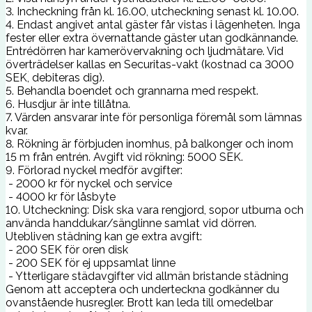
3. Incheckning från kl. 16.00, utcheckning senast kl. 10.00.
4. Endast angivet antal gäster får vistas i lägenheten. Inga
fester eller extra övernattande gäster utan godkännande.
Entrédörren har kamerövervakning och ljudmätare. Vid
överträdelser kallas en Securitas-vakt (kostnad ca 3000
SEK, debiteras dig).
5. Behandla boendet och grannarna med respekt.
6. Husdjur är inte tillåtna.
7. Värden ansvarar inte för personliga föremål som lämnas
kvar.
8. Rökning är förbjuden inomhus, på balkonger och inom
15 m från entrén. Avgift vid rökning: 5000 SEK.
9. Förlorad nyckel medför avgifter:
- 2000 kr för nyckel och service
- 4000 kr för låsbyte
10. Utcheckning: Disk ska vara rengjord, sopor utburna och
använda handdukar/sänglinne samlat vid dörren.
Utebliven städning kan ge extra avgift:
- 200 SEK för oren disk
- 200 SEK för ej uppsamlat linne
- Ytterligare städavgifter vid allmän bristande städning
Genom att acceptera och underteckna godkänner du
ovanstående husregler. Brott kan leda till omedelbar