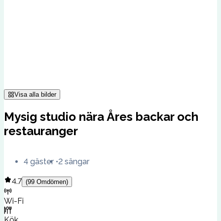
Visa alla bilder
Mysig studio nära Åres backar och
restauranger
4 gäster
2 sängar
4.7
(
99
Omdömen
)
Wi-Fi
Kök