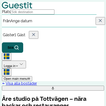
Plats
Från
Ange datum
Gäster
1 Gäst
Sök
Logga in
Open main menu
Visa alla bostäder
Åre studio på Tottvägen – nära
backar och restauranger