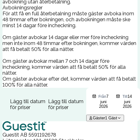
avbokning utan återbetalning.
Avbokningsregler
För att få en full återbetalning måste gäster avboka inom
48 timmar efter bokningen, och avbokningen måste ske
minst 14 dagar före incheckning.
Om gäster avbokar 14 dagar eller mer före incheckning
men inte inom 48 timmar efter bokningen, kommer värden
att få betalt 50% för alla nätter.
Om gäster avbokar mellan 7 och 14 dagar före
incheckning, kommer värden att få betalt 50% för alla
nätter.
Om gäster avbokar efter det, kommer värden att få betalt
100% för alla nätter.
7
14
Från
Till
Lägg till datum
Lägg till datum
juni
juni
2026
2026
för priser
för priser
Gäster
1
Gäst
Guestit AB
5591192678