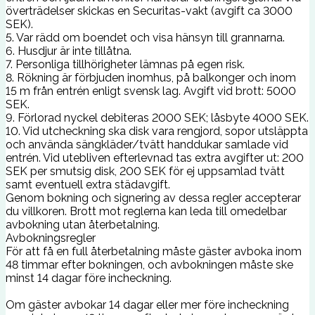
överträdelser skickas en Securitas-vakt (avgift ca 3000
SEK).
5. Var rädd om boendet och visa hänsyn till grannarna.
6. Husdjur är inte tillåtna.
7. Personliga tillhörigheter lämnas på egen risk.
8. Rökning är förbjuden inomhus, på balkonger och inom
15 m från entrén enligt svensk lag. Avgift vid brott: 5000
SEK.
9. Förlorad nyckel debiteras 2000 SEK; låsbyte 4000 SEK.
10. Vid utcheckning ska disk vara rengjord, sopor utsläppta
och använda sängkläder/tvätt handdukar samlade vid
entrén. Vid utebliven efterlevnad tas extra avgifter ut: 200
SEK per smutsig disk, 200 SEK för ej uppsamlad tvätt
samt eventuell extra städavgift.
Genom bokning och signering av dessa regler accepterar
du villkoren. Brott mot reglerna kan leda till omedelbar
avbokning utan återbetalning.
Avbokningsregler
För att få en full återbetalning måste gäster avboka inom
48 timmar efter bokningen, och avbokningen måste ske
minst 14 dagar före incheckning.
Om gäster avbokar 14 dagar eller mer före incheckning