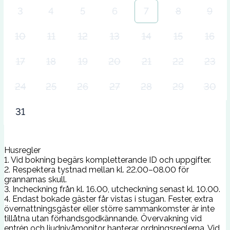
3
4
5
6
7
8
9
10
11
12
13
14
15
16
17
18
19
20
21
22
23
24
25
26
27
28
29
30
31
Husregler
1. Vid bokning begärs kompletterande ID och uppgifter.
2. Respektera tystnad mellan kl. 22.00–08.00 för
grannarnas skull.
3. Incheckning från kl. 16.00, utcheckning senast kl. 10.00.
4. Endast bokade gäster får vistas i stugan. Fester, extra
övernattningsgäster eller större sammankomster är inte
tillåtna utan förhandsgodkännande. Övervakning vid
entrén och ljudnivåmonitor hanterar ordningsreglerna. Vid