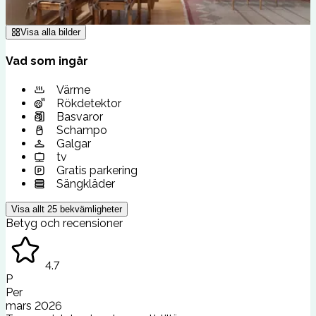
Visa alla bilder
Vad som ingår
Värme
Rökdetektor
Basvaror
Schampo
Galgar
tv
Gratis parkering
Sängkläder
Visa allt
25
bekvämligheter
Betyg och recensioner
4.7
P
Per
mars 2026