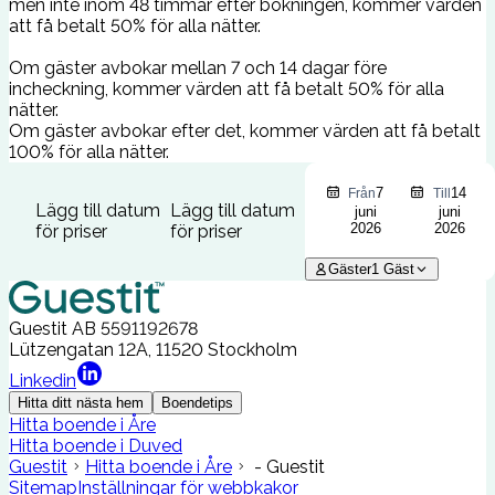
men inte inom 48 timmar efter bokningen, kommer värden
att få betalt 50% för alla nätter.
Om gäster avbokar mellan 7 och 14 dagar före
incheckning, kommer värden att få betalt 50% för alla
nätter.
Om gäster avbokar efter det, kommer värden att få betalt
100% för alla nätter.
7
14
Från
Till
Lägg till datum
Lägg till datum
juni
juni
2026
2026
för priser
för priser
Gäster
1
Gäst
Guestit AB
5591192678
Lützengatan 12A, 11520 Stockholm
Linkedin
Hitta ditt nästa hem
Boendetips
Hitta boende i Åre
Hitta boende i Duved
Guestit
Hitta boende i Åre
- Guestit
Sitemap
Inställningar för webbkakor