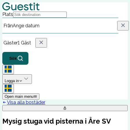
Plats
Från
Ange datum
Gäster
1 Gäst
Sök
Logga in
Open main menu
Visa alla bostäder
Mysig stuga vid pisterna i Åre SV