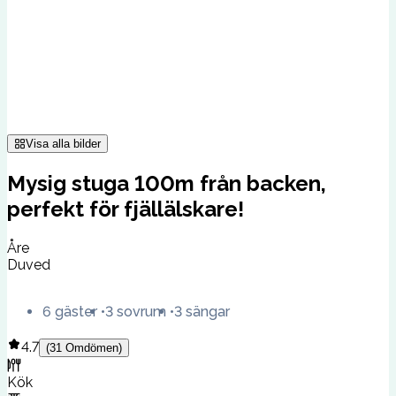
Visa alla bilder
Mysig stuga 100m från backen,
perfekt för fjällälskare!
Åre
Duved
6 gäster
3 sovrum
3 sängar
4.7
(
31
Omdömen
)
Kök