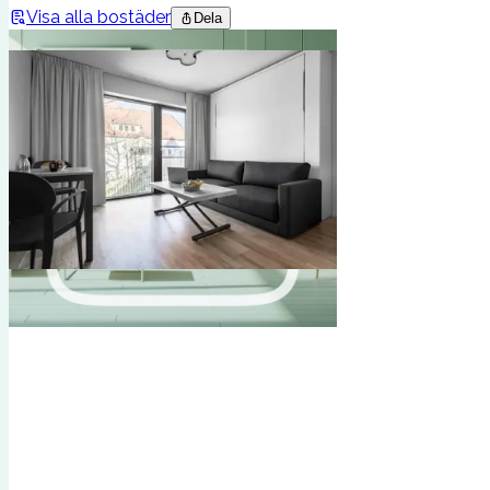
Visa alla bostäder
Dela