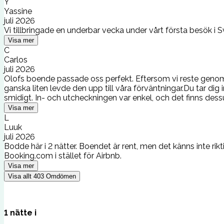
Y
Yassine
juli 2026
Vi tillbringade en underbar vecka under vårt första besök i S
Visa mer
C
Carlos
juli 2026
Olofs boende passade oss perfekt. Eftersom vi reste genom 
ganska liten levde den upp till våra förväntningar.Du tar dig
smidigt. In- och utcheckningen var enkel, och det finns dess
Visa mer
L
Luuk
juli 2026
Bodde här i 2 nätter. Boendet är rent, men det känns inte 
Booking.com i stället för Airbnb.
Visa mer
Visa allt
403
Omdömen
1
nätte
i