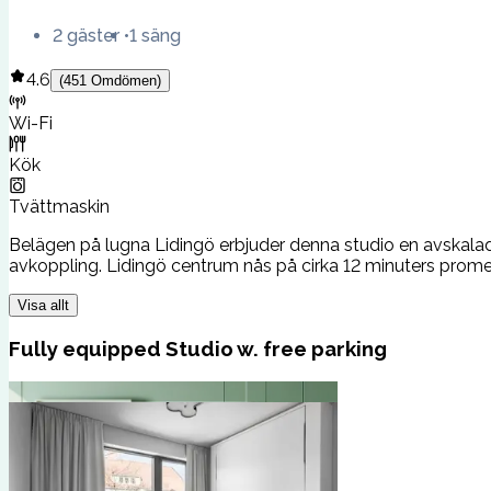
2 gäster
1 säng
4.6
(
451
Omdömen
)
Wi-Fi
Kök
Tvättmaskin
Belägen på lugna Lidingö erbjuder denna studio en avskalad
avkoppling. Lidingö centrum nås på cirka 12 minuters promen
Visa allt
Fully equipped Studio w. free parking