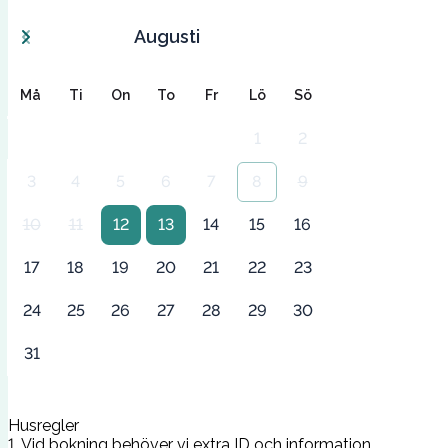
Augusti
Må
Ti
On
To
Fr
Lö
Sö
1
2
3
4
5
6
7
8
9
10
11
12
13
14
15
16
17
18
19
20
21
22
23
24
25
26
27
28
29
30
31
Husregler
1. Vid bokning behöver vi extra ID och information.