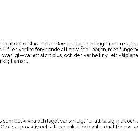
te åt det enklare hållet. Boendet låg inte långt från en spårva
ent. Hällen var lite förvirrande att använda i början, men fun
 ovanligt—var ett stort plus, och den var helt ny i ett välpl
iktigt smart.
cis som beskrivna och läget var smidigt för att ta sig in till o
 Olof var proaktiv och allt var enkelt och väl ordnat för oss s