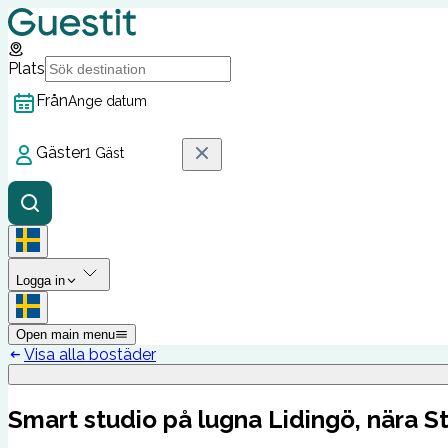
Plats
Från
Ange datum
Gäster
1 Gäst
Logga in
Open main menu
Visa alla bostäder
Smart studio på lugna Lidingö, nära 