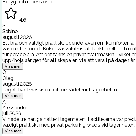
Betyg och recensioner
4.6
S
Sabine
augusti 2026
Ett bra och väldigt praktiskt boende, även om komforten är li
var en stor fördel. Köket var välutrustat, funktionellt och r
fungerade bra. Att det fanns en privat tvättmaskin—vilket är
upp/höja sängen för att skapa en yta att vara i på dagen är r
Visa mer
O
Oleg
augusti 2026
Läget, tvättmaskinen och området runt lägenheten.
Visa mer
A
Aleksander
juli 2026
Vi hade tre härliga nätter i lägenheten. Faciliteterna var pre
väldigt praktiskt med privat parkering precis vid lägenheten.
Visa mer