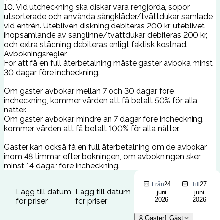
10. Vid utcheckning ska diskar vara rengjorda, sopor
utsorterade och använda sängkläder/tvättdukar samlade
vid entrén. Utebliven diskning debiteras 200 kr, uteblivet
ihopsamlande av sänglinne/tvättdukar debiteras 200 kr,
och extra städning debiteras enligt faktisk kostnad.
Avbokningsregler
För att få en full återbetalning måste gäster avboka minst
30 dagar före incheckning.
Om gäster avbokar mellan 7 och 30 dagar före
incheckning, kommer värden att få betalt 50% för alla
nätter.
Om gäster avbokar mindre än 7 dagar före incheckning,
kommer värden att få betalt 100% för alla nätter.
Gäster kan också få en full återbetalning om de avbokar
inom 48 timmar efter bokningen, om avbokningen sker
minst 14 dagar före incheckning.
24
27
Från
Till
Lägg till datum
Lägg till datum
juni
juni
2026
2026
för priser
för priser
Gäster
1
Gäst