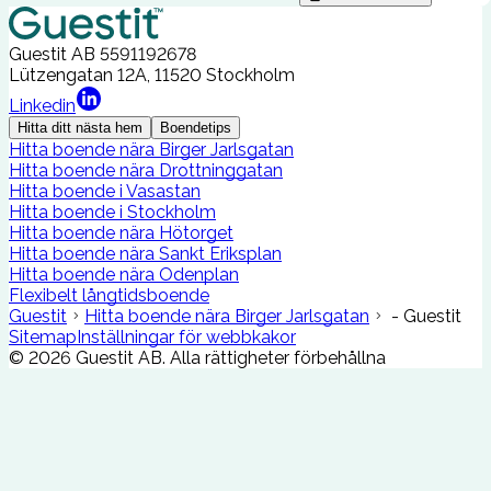
Guestit AB
5591192678
Lützengatan 12A, 11520 Stockholm
Linkedin
Hitta ditt nästa hem
Boendetips
Hitta boende nära Birger Jarlsgatan
Hitta boende nära Drottninggatan
Hitta boende i Vasastan
Hitta boende i Stockholm
Hitta boende nära Hötorget
Hitta boende nära Sankt Eriksplan
Hitta boende nära Odenplan
Flexibelt långtidsboende
Guestit
Hitta boende nära Birger Jarlsgatan
- Guestit
Sitemap
Inställningar för webbkakor
©
2026
Guestit AB.
Alla rättigheter förbehållna