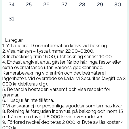
24
25
26
27
28
29
30
31
Husregler
1. Ytterligare ID och information krävs vid bokning.
2. Visa hänsyn – tysta timmar 22:00–08:00.
3. Incheckning från 16:00, utcheckning senast 10:00.
4. Endast angivet antal gäster får bo här. Inga fester eller
extra övernattande utan värdens godkännande.
Kamerabevakning vid entrén och decibelmätare i
lägenheten. Vid överträdelse kallar vi Securitas (avgift ca 3
000 kr debiteras dig).
5. Behandla bostaden varsamt och visa respekt för
grannar.
6. Husdjur är inte tillåtna.
7. Vi ansvarar ej för personliga ägodelar som lämnas kvar.
8. Rökning är förbjuden inomhus, på balkong och inom 15
m från entrén (avgift 5 000 kr vid överträdelse).
9. Förlorad nyckel debiteras 2 000 kr. Byte av lås kostar 4
000 kr.