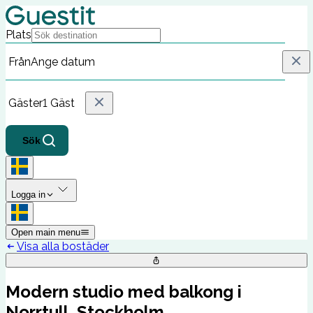
Plats
Från
Ange datum
Gäster
1 Gäst
Sök
Logga in
Open main menu
Visa alla bostäder
Modern studio med balkong i
Norrtull, Stockholm