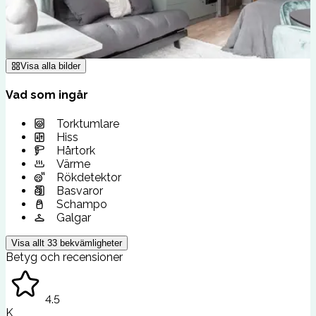
Visa alla bilder
Vad som ingår
Torktumlare
Hiss
Hårtork
Värme
Rökdetektor
Basvaror
Schampo
Galgar
Visa allt
33
bekvämligheter
Betyg och recensioner
4.5
K