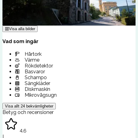
Visa alla bilder
Vad som ingår
Hårtork
Värme
Rökdetektor
Basvaror
Schampo
Sängkläder
Diskmaskin
Mikrovågsugn
Visa allt
24
bekvämligheter
Betyg och recensioner
4.6
I