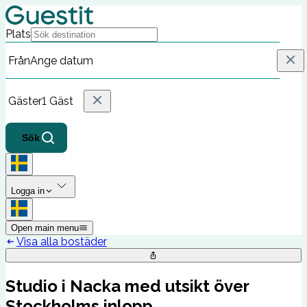
Plats
Från
Ange datum
Gäster
1 Gäst
Sök
Logga in
Open main menu
Visa alla bostäder
Studio i Nacka med utsikt över
Stockholms inlopp