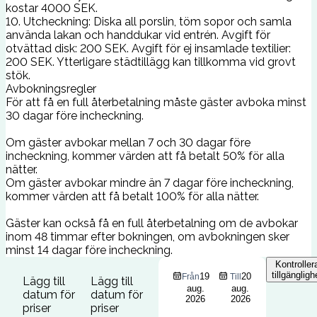
kostar 4000 SEK.
10. Utcheckning: Diska all porslin, töm sopor och samla
använda lakan och handdukar vid entrén. Avgift för
otvättad disk: 200 SEK. Avgift för ej insamlade textilier:
200 SEK. Ytterligare städtillägg kan tillkomma vid grovt
stök.
Avbokningsregler
För att få en full återbetalning måste gäster avboka minst
30 dagar före incheckning.
Om gäster avbokar mellan 7 och 30 dagar före
incheckning, kommer värden att få betalt 50% för alla
nätter.
Om gäster avbokar mindre än 7 dagar före incheckning,
kommer värden att få betalt 100% för alla nätter.
Gäster kan också få en full återbetalning om de avbokar
inom 48 timmar efter bokningen, om avbokningen sker
minst 14 dagar före incheckning.
Kontroller
tillgängligh
19
20
Från
Till
Lägg till
Lägg till
aug.
aug.
datum för
datum för
2026
2026
priser
priser