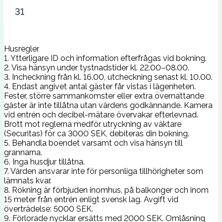
31
Husregler
1. Ytterligare ID och information efterfrågas vid bokning.
2. Visa hänsyn under tystnadstider kl. 22.00–08.00.
3. Incheckning från kl. 16.00, utcheckning senast kl. 10.00.
4. Endast angivet antal gäster får vistas i lägenheten.
Fester, större sammankomster eller extra övernattande
gäster är inte tillåtna utan värdens godkännande. Kamera
vid entrén och decibel-mätare övervakar efterlevnad.
Brott mot reglerna medför utryckning av väktare
(Securitas) för ca 3000 SEK, debiteras din bokning.
5. Behandla boendet varsamt och visa hänsyn till
grannarna.
6. Inga husdjur tillåtna.
7. Värden ansvarar inte för personliga tillhörigheter som
lämnats kvar.
8. Rökning är förbjuden inomhus, på balkonger och inom
15 meter från entrén enligt svensk lag. Avgift vid
överträdelse: 5000 SEK.
9. Förlorade nycklar ersätts med 2000 SEK. Omlåsning