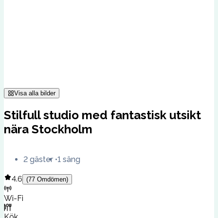
Visa alla bilder
Stilfull studio med fantastisk utsikt
nära Stockholm
2 gäster
1 säng
4.6
(
77
Omdömen
)
Wi-Fi
Kök