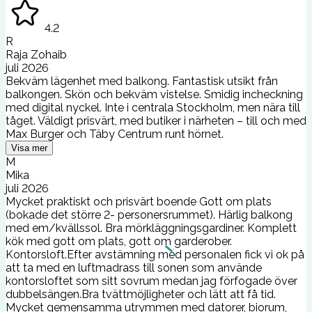
4.2
R
Raja Zohaib
juli 2026
Bekväm lägenhet med balkong. Fantastisk utsikt från
balkongen. Skön och bekväm vistelse. Smidig incheckning
med digital nyckel. Inte i centrala Stockholm, men nära till
tåget. Väldigt prisvärt, med butiker i närheten – till och med
Max Burger och Täby Centrum runt hörnet.
Visa mer
M
Mika
juli 2026
Mycket praktiskt och prisvärt boende Gott om plats
(bokade det större 2- personersrummet). Härlig balkong
med em/kvällssol. Bra mörkläggningsgardiner. Komplett
kök med gott om plats, gott om garderober.
Kontorsloft.Efter avstämning med personalen fick vi ok på
att ta med en luftmadrass till sonen som använde
kontorsloftet som sitt sovrum medan jag förfogade över
dubbelsängen.Bra tvättmöjligheter och lätt att få tid.
Mycket gemensamma utrymmen med datorer, biorum,