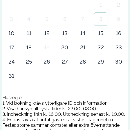
1
2
3
4
5
6
7
8
9
10
11
12
13
14
15
16
17
18
19
20
21
22
23
24
25
26
27
28
29
30
31
Husregler
1. Vid bokning krävs ytterligare ID och information.
2. Visa hänsyn till tysta tider kl. 22.00–08.00.
3. Incheckning från kl. 16.00. Utcheckning senast kl. 10.00.
4. Endast avtalat antal gäster får vistas i lägenheten.
Fester, större sammankomster eller extra övernattande