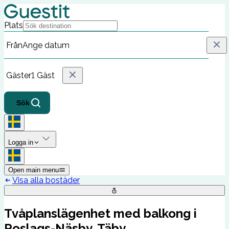
Plats
Från
Ange datum
Gäster
1 Gäst
Sök
Logga in
Open main menu
Visa alla bostäder
Tvåplanslägenhet med balkong i
Roslags-Näsby, Täby