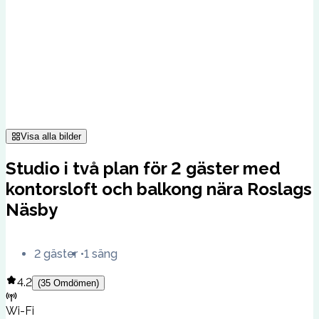
Visa alla bilder
Studio i två plan för 2 gäster med
kontorsloft och balkong nära Roslags
Näsby
2 gäster
1 säng
4.2
(
35
Omdömen
)
Wi-Fi