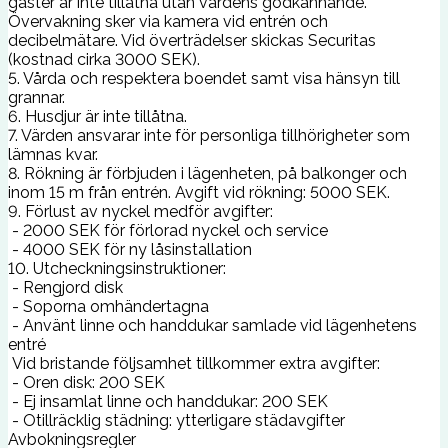
gäster är inte tillåtna utan värdens godkännande.
Övervakning sker via kamera vid entrén och
decibelmätare. Vid överträdelser skickas Securitas
(kostnad cirka 3000 SEK).
5. Vårda och respektera boendet samt visa hänsyn till
grannar.
6. Husdjur är inte tillåtna.
7. Värden ansvarar inte för personliga tillhörigheter som
lämnas kvar.
8. Rökning är förbjuden i lägenheten, på balkonger och
inom 15 m från entrén. Avgift vid rökning: 5000 SEK.
9. Förlust av nyckel medför avgifter:
- 2000 SEK för förlorad nyckel och service
- 4000 SEK för ny låsinstallation
10. Utcheckningsinstruktioner:
- Rengjord disk
- Soporna omhändertagna
- Använt linne och handdukar samlade vid lägenhetens
entré
Vid bristande följsamhet tillkommer extra avgifter:
- Oren disk: 200 SEK
- Ej insamlat linne och handdukar: 200 SEK
- Otillräcklig städning: ytterligare städavgifter
Avbokningsregler