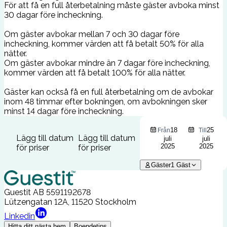
För att få en full återbetalning måste gäster avboka minst
30 dagar före incheckning.
Om gäster avbokar mellan 7 och 30 dagar före
incheckning, kommer värden att få betalt 50% för alla
nätter.
Om gäster avbokar mindre än 7 dagar före incheckning,
kommer värden att få betalt 100% för alla nätter.
Gäster kan också få en full återbetalning om de avbokar
inom 48 timmar efter bokningen, om avbokningen sker
minst 14 dagar före incheckning.
18
25
Från
Till
Lägg till datum
Lägg till datum
juli
juli
2025
2025
för priser
för priser
Gäster
1
Gäst
Guestit AB
5591192678
Lützengatan 12A, 11520 Stockholm
Linkedin
Hitta ditt nästa hem
Boendetips