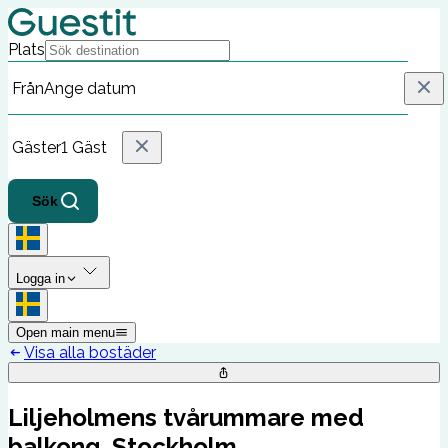
Plats
Från
Ange datum
Gäster
1 Gäst
Sök
Logga in
Open main menu
Visa alla bostäder
Liljeholmens tvårummare med
balkong, Stockholm