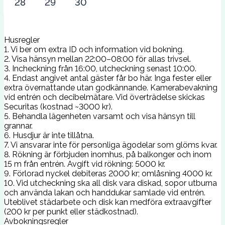
28
29
30
Husregler
1. Vi ber om extra ID och information vid bokning.
2. Visa hänsyn mellan 22:00–08:00 för allas trivsel.
3. Incheckning från 16:00, utcheckning senast 10:00.
4. Endast angivet antal gäster får bo här. Inga fester eller
extra övernattande utan godkännande. Kamerabevakning
vid entrén och decibelmätare. Vid överträdelse skickas
Securitas (kostnad ~3000 kr).
5. Behandla lägenheten varsamt och visa hänsyn till
grannar.
6. Husdjur är inte tillåtna.
7. Vi ansvarar inte för personliga ägodelar som glöms kvar.
8. Rökning är förbjuden inomhus, på balkonger och inom
15 m från entrén. Avgift vid rökning: 5000 kr.
9. Förlorad nyckel debiteras 2000 kr; omlåsning 4000 kr.
10. Vid utcheckning ska all disk vara diskad, sopor utburna
och använda lakan och handdukar samlade vid entrén.
Uteblivet städarbete och disk kan medföra extraavgifter
(200 kr per punkt eller städkostnad).
Avbokningsregler