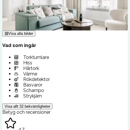
Visa alla bilder
Vad som ingår
Torktumlare
Hiss
Hårtork
Värme
Rökdetektor
Basvaror
Schampo
Strykjärn
Visa allt
32
bekvämligheter
Betyg och recensioner
4.7