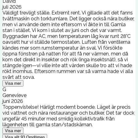
David
juli 2026
Väldigt trevligt ställe. Extremt rent. Vi gillade att det fanns
tvättmaskin och torktumlare. Det ligger också nära butiker,
men vi använde dem inte eftersom vi åkte in till Gamla
stan i stället. Vi kom i slutet av juni och det var varmt.
Byggnaden har AC, men temperaturen låg kvar runt 28°C
oavsett hur vi ställde termostaten. Luften från ventilerna
kändes mer som rumstemperatur än sval. Vi försökte
öppna fönstren på natten för att få ner värmen, men då
kom det direkt in insekter och rök (inga insektsnät), så vi
stängde igen—vi ville inte att värden skulle tro att vi hade
rökt inomhus. Eftersom rummen var så varma hade vi alla
svårt att sova.
Visa mer
G
Genevieve
juni 2026
Toppenvistelse! Härligt modernt boende. Läget är precis
vid vattnet och nära restauranger och butiker. Det tar dock
ungefär 45 minuter med smidig kollektivtrafik från
lägenheten till gamla stan/stadskärnan.
Visa mer
Visa allt
93
Omdömen