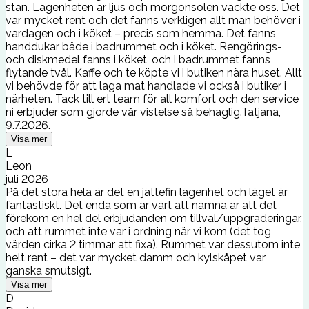
stan. Lägenheten är ljus och morgonsolen väckte oss. Det
var mycket rent och det fanns verkligen allt man behöver i
vardagen och i köket – precis som hemma. Det fanns
handdukar både i badrummet och i köket. Rengörings-
och diskmedel fanns i köket, och i badrummet fanns
flytande tvål. Kaffe och te köpte vi i butiken nära huset. Allt
vi behövde för att laga mat handlade vi också i butiker i
närheten. Tack till ert team för all komfort och den service
ni erbjuder som gjorde vår vistelse så behaglig.Tatjana,
9.7.2026.
Visa mer
L
Leon
juli 2026
På det stora hela är det en jättefin lägenhet och läget är
fantastiskt. Det enda som är värt att nämna är att det
förekom en hel del erbjudanden om tillval/uppgraderingar,
och att rummet inte var i ordning när vi kom (det tog
värden cirka 2 timmar att fixa). Rummet var dessutom inte
helt rent – det var mycket damm och kylskåpet var
ganska smutsigt.
Visa mer
D