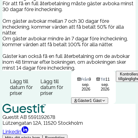
För att få en full återbetalning måste gäster avboka minst
30 dagar före incheckning.
Om gäster avbokar mellan 7 och 30 dagar före
incheckning, kommer värden att få betalt 50% för alla
nätter.
Om gäster avbokar mindre än 7 dagar före incheckning,
kommer värden att få betalt 100% för alla nätter.
Gäster kan också få en full återbetalning om de avbokar
inom 48 timmar efter bokningen, om avbokningen sker
minst 14 dagar före incheckning.
Kontroller
tillgängligh
9
11
Från
Till
Lägg till
Lägg till
sep.
sep.
datum för
datum för
2026
2026
priser
priser
Gäster
1
Gäst
Guestit AB
5591192678
Lützengatan 12A, 11520 Stockholm
Linkedin
Hitta ditt nästa hem
Boendetips