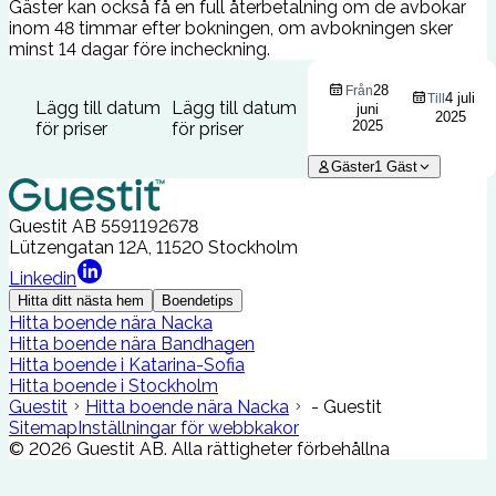
Gäster kan också få en full återbetalning om de avbokar
inom 48 timmar efter bokningen, om avbokningen sker
minst 14 dagar före incheckning.
28
Från
4 juli
Till
Lägg till datum
Lägg till datum
juni
2025
2025
för priser
för priser
Gäster
1
Gäst
Guestit AB
5591192678
Lützengatan 12A, 11520 Stockholm
Linkedin
Hitta ditt nästa hem
Boendetips
Hitta boende nära Nacka
Hitta boende nära Bandhagen
Hitta boende i Katarina-Sofia
Hitta boende i Stockholm
Guestit
Hitta boende nära Nacka
- Guestit
Sitemap
Inställningar för webbkakor
©
2026
Guestit AB.
Alla rättigheter förbehållna