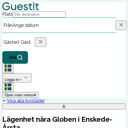
Plats
Från
Ange datum
Gäster
1 Gäst
Sök
Logga in
Open main menu
Visa alla bostäder
Lägenhet nära Globen i Enskede-
Årsta