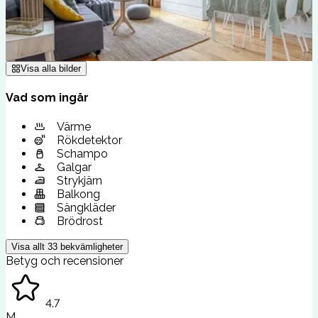
Visa alla bilder
Vad som ingår
Värme
Rökdetektor
Schampo
Galgar
Strykjärn
Balkong
Sängkläder
Brödrost
Visa allt
33
bekvämligheter
Betyg och recensioner
4.7
M