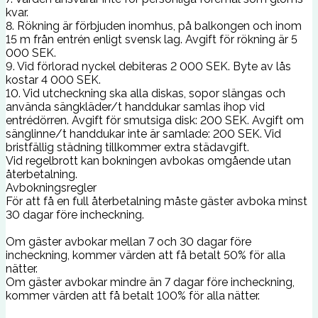
kvar.
8. Rökning är förbjuden inomhus, på balkongen och inom
15 m från entrén enligt svensk lag. Avgift för rökning är 5
000 SEK.
9. Vid förlorad nyckel debiteras 2 000 SEK. Byte av lås
kostar 4 000 SEK.
10. Vid utcheckning ska alla diskas, sopor slängas och
använda sängkläder/t handdukar samlas ihop vid
entrédörren. Avgift för smutsiga disk: 200 SEK. Avgift om
sänglinne/t handdukar inte är samlade: 200 SEK. Vid
bristfällig städning tillkommer extra städavgift.
Vid regelbrott kan bokningen avbokas omgående utan
återbetalning.
Avbokningsregler
För att få en full återbetalning måste gäster avboka minst
30 dagar före incheckning.
Om gäster avbokar mellan 7 och 30 dagar före
incheckning, kommer värden att få betalt 50% för alla
nätter.
Om gäster avbokar mindre än 7 dagar före incheckning,
kommer värden att få betalt 100% för alla nätter.