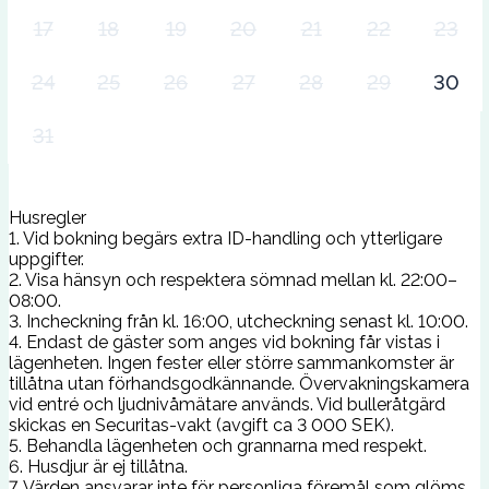
17
18
19
20
21
22
23
24
25
26
27
28
29
30
31
Husregler
1. Vid bokning begärs extra ID-handling och ytterligare
uppgifter.
2. Visa hänsyn och respektera sömnad mellan kl. 22:00–
08:00.
3. Incheckning från kl. 16:00, utcheckning senast kl. 10:00.
4. Endast de gäster som anges vid bokning får vistas i
lägenheten. Ingen fester eller större sammankomster är
tillåtna utan förhandsgodkännande. Övervakningskamera
vid entré och ljudnivåmätare används. Vid bulleråtgärd
skickas en Securitas-vakt (avgift ca 3 000 SEK).
5. Behandla lägenheten och grannarna med respekt.
6. Husdjur är ej tillåtna.
7. Värden ansvarar inte för personliga föremål som glöms