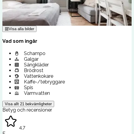
Visa alla bilder
Vad som ingår
Schampo
Galgar
Sängkläder
Brödrost
Vattenkokare
Kaffe-/tebryggare
Spis
Varmvatten
Visa allt
21
bekvämligheter
Betyg och recensioner
4.7
F