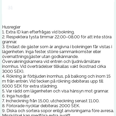
31
Husregler
1. Extra ID kan efterfrågas vid bokning.
2. Respektera tysta timmar 22.00–08.00 för att inte störa
grannar.
3. Endast de gäster som är angivna i bokningen får vistas i
lägenheten. Inga fester, större sammankomster eller
övernattningsgäster utan godkännande.
Övervakningskamera vid entrén och ljudnivåmätare
inomhus. Vid överträdelser tillkallas vakt (kostnad cirka
3000 SEK).
4. Rökning är förbjuden inomhus, på balkong och inom 15
m från entrén. Vid tecken på rökning debiteras upp till
5000 SEK för extra städning.
5. Var rädd om lägenheten och visa hänsyn mot grannar.
6. Inga husdjur.
7. Incheckning från 15.00, utcheckning senast 11.00.
8. Förlorade nycklar debiteras 2000 SEK.
9. Diska och sortera sopor enligt anvisningarna före avresa.
Misskötsel kan medföra extra avgift.