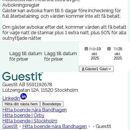
Avbokningsregler
Gäster kan avboka fram till 5 dagar före incheckning för
full återbetalning, och värden kommer inte att få betalt.
Om gäster avbokar efter det, kommer värden att få betalt
för varje natt de stannar, plus 1 extra natt, plus 50% för alla
outnyttjade nätter.
19
26
Från
Till
Lägg till datum
Lägg till datum
okt.
okt.
2025
2025
för priser
för priser
Gäster
1
Gäst
Guestit AB
5591192678
Lützengatan 12A, 11520 Stockholm
Linkedin
Hitta ditt nästa hem
Boendetips
Hitta boende nära Bandhagen
Hitta boende i Örby
Hitta boende i Stockholm
Guestit
Hitta boende nära Bandhagen
- Guestit