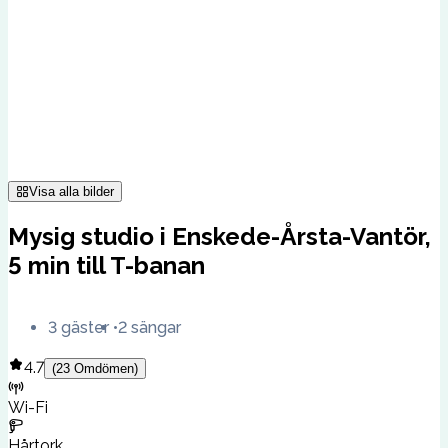
Visa alla bilder
Mysig studio i Enskede-Årsta-Vantör,
5 min till T-banan
3 gäster
2 sängar
4.7
(
23
Omdömen
)
Wi-Fi
Hårtork