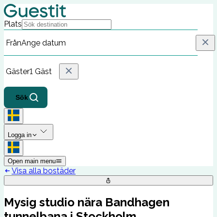
Plats
Från
Ange datum
Gäster
1 Gäst
Sök
Logga in
Open main menu
Visa alla bostäder
Mysig studio nära Bandhagen
tunnelbana i Stockholm