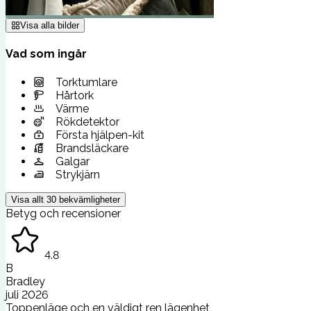
Visa alla bilder
Vad som ingår
Torktumlare
Hårtork
Värme
Rökdetektor
Första hjälpen-kit
Brandsläckare
Galgar
Strykjärn
Visa allt
30
bekvämligheter
Betyg och recensioner
4.8
B
Bradley
juli 2026
Toppenläge och en väldigt ren lägenhet