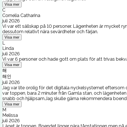
Visa mer
C
Cornelia Catharina
juli 2026
Vi var ett sällskap på 10 personer. Lägenheten är mycket rym
dessutom relativt nära sevärdheter och färjan.
Visa mer
L
Linda
juli 2026
Vi var 6 personer och hade gott om plats för att trivas bek
Visa mer
해
해인
juli 2026
Jag var lite orolig för det digitala nyckelsystemet eftersom
var toppen, bara 2 minuter från Gamla stan, och lägenheten 
snabb och hjälpsam.Jag skulle gärna rekommendera boendet 
Visa mer
M
Melissa
juli 2026
Läget är toppen. Boendet ligger nära tågstationen men på en