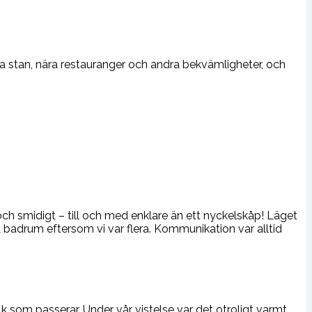
mla stan, nära restauranger och andra bekvämligheter, och
 och smidigt – till och med enklare än ett nyckelskåp! Läget
å badrum eftersom vi var flera. Kommunikation var alltid
k som passerar. Under vår vistelse var det otroligt varmt