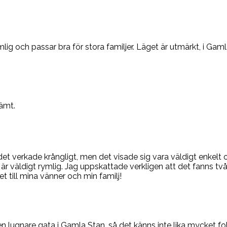
lig och passar bra för stora familjer. Läget är utmärkt, i Ga
vämt.
 det verkade krångligt, men det visade sig vara väldigt enkelt
är väldigt rymlig. Jag uppskattade verkligen att det fanns tv
till mina vänner och min familj!
 lugnare gata i Gamla Stan, så det känns inte lika mycket fol