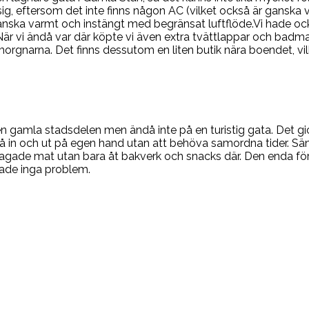
g, eftersom det inte finns någon AC (vilket också är ganska van
nska varmt och instängt med begränsat luftflöde.Vi hade ocks
 vi ändå var där köpte vi även extra tvättlappar och badmatto
 morgnarna. Det finns dessutom en liten butik nära boendet, v
den gamla stadsdelen men ändå inte på en turistig gata. Det gi
a gå in och ut på egen hand utan att behöva samordna tider. 
e lagade mat utan bara åt bakverk och snacks där. Den enda för
ade inga problem.