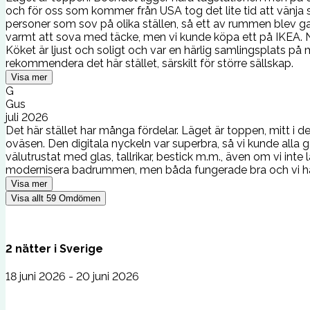
och för oss som kommer från USA tog det lite tid att vänja si
personer som sov på olika ställen, så ett av rummen blev ga
varmt att sova med täcke, men vi kunde köpa ett på IKEA. När
Köket är ljust och soligt och var en härlig samlingsplats på
rekommendera det här stället, särskilt för större sällskap.
Visa mer
G
Gus
juli 2026
Det här stället har många fördelar. Läget är toppen, mitt i 
oväsen. Den digitala nyckeln var superbra, så vi kunde all
välutrustat med glas, tallrikar, bestick m.m., även om vi int
modernisera badrummen, men båda fungerade bra och vi h
Visa mer
Visa allt
59
Omdömen
2
nätter
i
Sverige
18 juni 2026 - 20 juni 2026