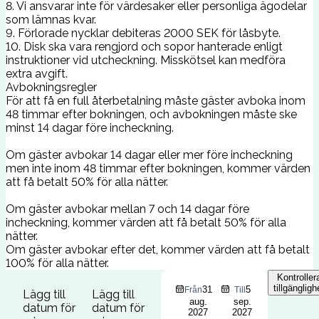
8. Vi ansvarar inte för värdesaker eller personliga ägodelar
som lämnas kvar.
9. Förlorade nycklar debiteras 2000 SEK för låsbyte.
10. Disk ska vara rengjord och sopor hanterade enligt
instruktioner vid utcheckning. Misskötsel kan medföra
extra avgift.
Avbokningsregler
För att få en full återbetalning måste gäster avboka inom
48 timmar efter bokningen, och avbokningen måste ske
minst 14 dagar före incheckning.
Om gäster avbokar 14 dagar eller mer före incheckning
men inte inom 48 timmar efter bokningen, kommer värden
att få betalt 50% för alla nätter.
Om gäster avbokar mellan 7 och 14 dagar före
incheckning, kommer värden att få betalt 50% för alla
nätter.
Om gäster avbokar efter det, kommer värden att få betalt
100% för alla nätter.
Kontroller
tillgängligh
31
5
Från
Till
Lägg till
Lägg till
aug.
sep.
datum för
datum för
2027
2027