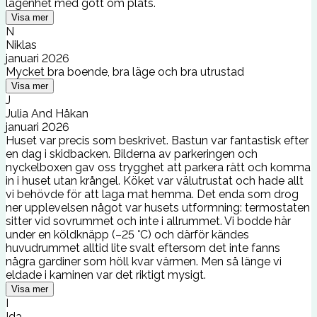
lägenhet med gott om plats.
Visa mer
N
Niklas
januari 2026
Mycket bra boende, bra läge och bra utrustad
Visa mer
J
Julia And Håkan
januari 2026
Huset var precis som beskrivet. Bastun var fantastisk efter
en dag i skidbacken. Bilderna av parkeringen och
nyckelboxen gav oss trygghet att parkera rätt och komma
in i huset utan krångel. Köket var välutrustat och hade allt
vi behövde för att laga mat hemma. Det enda som drog
ner upplevelsen något var husets utformning: termostaten
sitter vid sovrummet och inte i allrummet. Vi bodde här
under en köldknäpp (–25 °C) och därför kändes
huvudrummet alltid lite svalt eftersom det inte fanns
några gardiner som höll kvar värmen. Men så länge vi
eldade i kaminen var det riktigt mysigt.
Visa mer
I
Ida