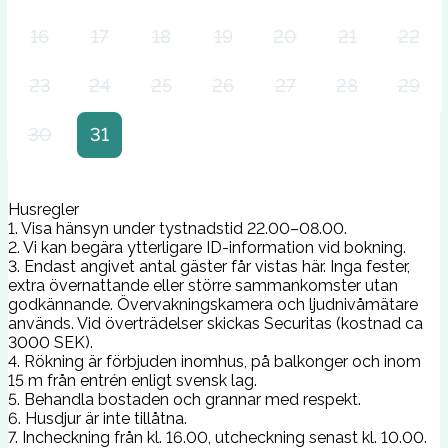
16
17
18
19
20
21
22
23
24
25
26
27
28
29
30
31
Husregler
1. Visa hänsyn under tystnadstid 22.00–08.00.
2. Vi kan begära ytterligare ID-information vid bokning.
3. Endast angivet antal gäster får vistas här. Inga fester,
extra övernattande eller större sammankomster utan
godkännande. Övervakningskamera och ljudnivåmätare
används. Vid överträdelser skickas Securitas (kostnad ca
3000 SEK).
4. Rökning är förbjuden inomhus, på balkonger och inom
15 m från entrén enligt svensk lag.
5. Behandla bostaden och grannar med respekt.
6. Husdjur är inte tillåtna.
7. Incheckning från kl. 16.00, utcheckning senast kl. 10.00.