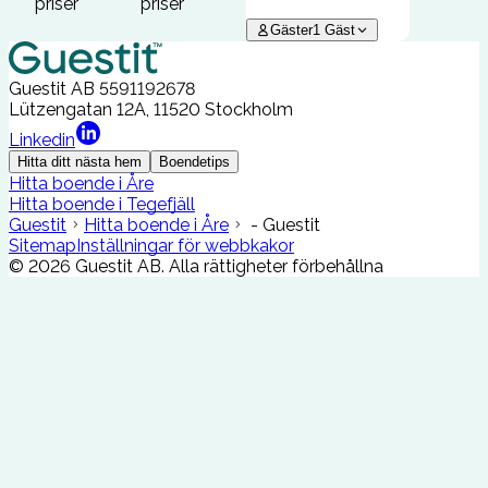
priser
priser
Gäster
1
Gäst
Guestit AB
5591192678
Lützengatan 12A, 11520 Stockholm
Linkedin
Hitta ditt nästa hem
Boendetips
Hitta boende i Åre
Hitta boende i Tegefjäll
Guestit
Hitta boende i Åre
- Guestit
Sitemap
Inställningar för webbkakor
©
2026
Guestit AB.
Alla rättigheter förbehållna