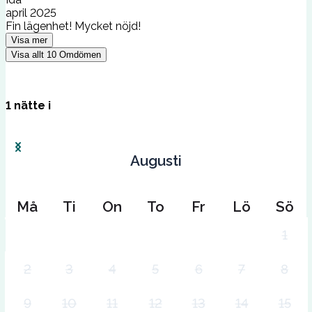
april 2025
Fin lägenhet! Mycket nöjd!
Visa mer
Visa allt
10
Omdömen
1
nätte
i
Augusti
Må
Ti
On
To
Fr
Lö
Sö
1
2
3
4
5
6
7
8
9
10
11
12
13
14
15