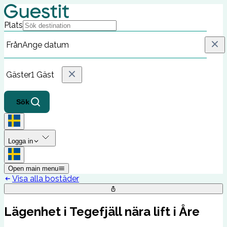
Plats
Från
Ange datum
Gäster
1 Gäst
Sök
Logga in
Open main menu
Visa alla bostäder
Lägenhet i Tegefjäll nära lift i Åre