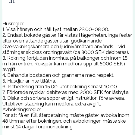
31
Husregler
1. Visa hänsyn och håll tyst mellan 22.00–08.00.
2. Endast bokade gäster får vistas i lägenheten. Inga fester
eller övernattande gäster utan godkännande.
Övervakningskamera och ljudnivåmätare används – vid
störningar skickas ordningsvakt (ca 3000 SEK debiteras).
3. Rökning förbjuden inomhus, på balkonger och inom 15
m från entrén. Rökspår kan medföra upp till 5000 SEK i
avgift.
4. Behandla bostaden och grannarna med respekt.
5. Husdjur är inte tillåtna.
6. Incheckning från 15.00, utcheckning senast 10.00.
7. Förlorade nycklar debiteras med 2000 SEK för låsbyte.
8. Diska och sortera sopor enligt instruktion före avresa.
Utebliven städning kan medföra extra avgift.
Avbokningsregler
För att få en full återbetalning måste gäster avboka inom
48 timmar efter bokningen, och avbokningen måste ske
minst 14 dagar före incheckning.