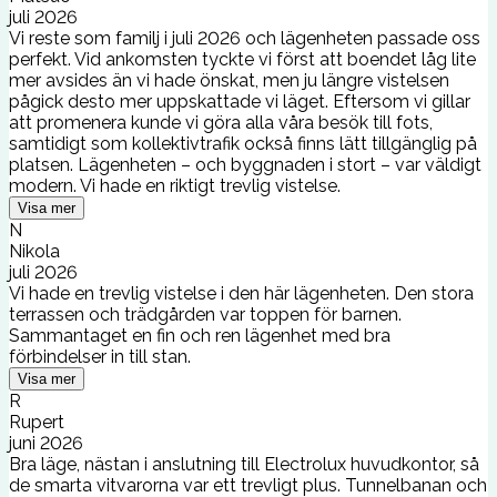
juli 2026
Vi reste som familj i juli 2026 och lägenheten passade oss
perfekt. Vid ankomsten tyckte vi först att boendet låg lite
mer avsides än vi hade önskat, men ju längre vistelsen
pågick desto mer uppskattade vi läget. Eftersom vi gillar
att promenera kunde vi göra alla våra besök till fots,
samtidigt som kollektivtrafik också finns lätt tillgänglig på
platsen. Lägenheten – och byggnaden i stort – var väldigt
modern. Vi hade en riktigt trevlig vistelse.
Visa mer
N
Nikola
juli 2026
Vi hade en trevlig vistelse i den här lägenheten. Den stora
terrassen och trädgården var toppen för barnen.
Sammantaget en fin och ren lägenhet med bra
förbindelser in till stan.
Visa mer
R
Rupert
juni 2026
Bra läge, nästan i anslutning till Electrolux huvudkontor, så
de smarta vitvarorna var ett trevligt plus. Tunnelbanan och