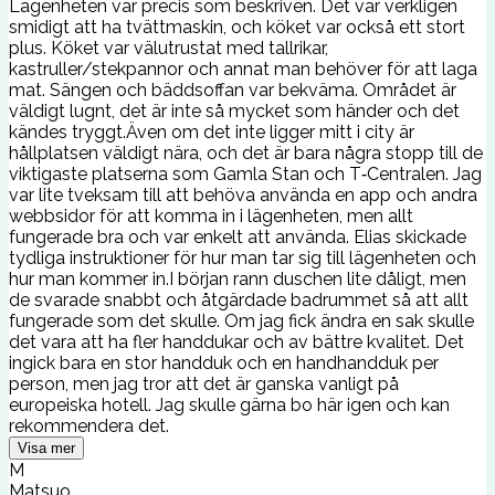
Lägenheten var precis som beskriven. Det var verkligen
smidigt att ha tvättmaskin, och köket var också ett stort
plus. Köket var välutrustat med tallrikar,
kastruller/stekpannor och annat man behöver för att laga
mat. Sängen och bäddsoffan var bekväma. Området är
väldigt lugnt, det är inte så mycket som händer och det
kändes tryggt.Även om det inte ligger mitt i city är
hållplatsen väldigt nära, och det är bara några stopp till de
viktigaste platserna som Gamla Stan och T‑Centralen. Jag
var lite tveksam till att behöva använda en app och andra
webbsidor för att komma in i lägenheten, men allt
fungerade bra och var enkelt att använda. Elias skickade
tydliga instruktioner för hur man tar sig till lägenheten och
hur man kommer in.I början rann duschen lite dåligt, men
de svarade snabbt och åtgärdade badrummet så att allt
fungerade som det skulle. Om jag fick ändra en sak skulle
det vara att ha fler handdukar och av bättre kvalitet. Det
ingick bara en stor handduk och en handhandduk per
person, men jag tror att det är ganska vanligt på
europeiska hotell. Jag skulle gärna bo här igen och kan
rekommendera det.
Visa mer
M
Matsuo