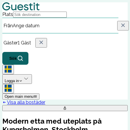
Plats
Från
Ange datum
Gäster
1 Gäst
Sök
Logga in
Open main menu
Visa alla bostäder
Modern etta med uteplats på
Kungsholmen, Stockholm