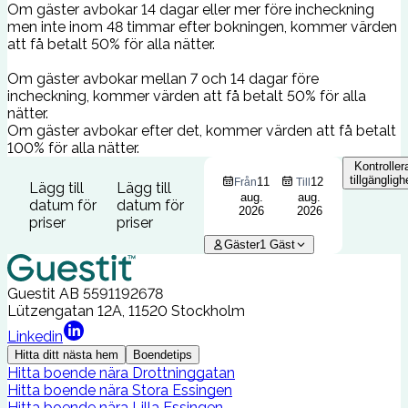
Om gäster avbokar 14 dagar eller mer före incheckning
men inte inom 48 timmar efter bokningen, kommer värden
att få betalt 50% för alla nätter.
Om gäster avbokar mellan 7 och 14 dagar före
incheckning, kommer värden att få betalt 50% för alla
nätter.
Om gäster avbokar efter det, kommer värden att få betalt
100% för alla nätter.
Kontroller
tillgängligh
11
12
Från
Till
Lägg till
Lägg till
aug.
aug.
datum för
datum för
2026
2026
priser
priser
Gäster
1
Gäst
Guestit AB
5591192678
Lützengatan 12A, 11520 Stockholm
Linkedin
Hitta ditt nästa hem
Boendetips
Hitta boende nära Drottninggatan
Hitta boende nära Stora Essingen
Hitta boende nära Lilla Essingen