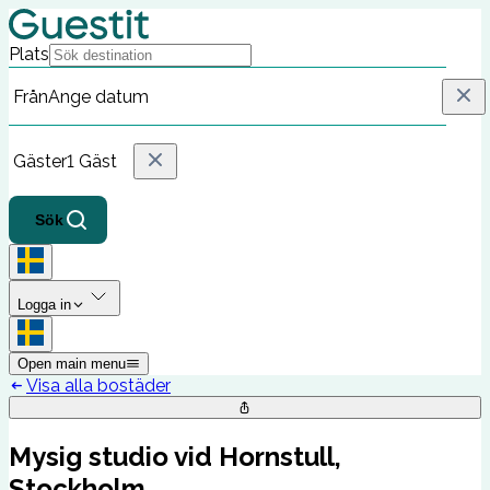
Plats
Från
Ange datum
Gäster
1 Gäst
Sök
Logga in
Open main menu
Visa alla bostäder
Mysig studio vid Hornstull,
Stockholm