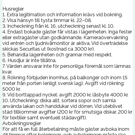
Husregler
1. Extra legitimation och information krävs vid bokning.
2. Visa hänsyn till tysta timmar kl. 22–08.
3. Incheckning från kl. 16, utcheckning senast kl. 10.
4. Endast bokade gäster får vistas i lägenheten. Inga fester
eller extragäster utan godkännande. Kameraövervakning
vid entrén och ljudnivåmonitor är aktiva. Vid överträdelse
skickas Securitas ut (kostnad ca 3000 kr).
5. Behandla lägenheten och grannar med respekt.
6. Husdjur är inte tillåtna.
7. Värden ansvarar inte för personliga föremål som lämnas
kvar.
8. Rökning förbjuden inomhus, på balkonger och inom 15
meter från porten (enligt svensk lag). Avgift vid rökning:
5000 kr.
9. Vid borttappad nyckel: avgift 2000 kr, låsbyte 4000 kr.
10. Utcheckning: diska allt, sortera sopor och samla
använda lakan och handdukar vid dörren. Vid uteblivet
städ tillkommer avgifter (200 kr för smutsiga diskar, 200 kr
för textilier samt eventuell städavgift).
Avbokningsregler
För att få en full återbetalning måste gäster avboka inom
48 timmar efter bokningen, och avbokningen måste ske