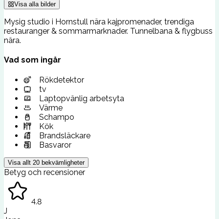
Visa alla bilder
Mysig studio i Hornstull nära kajpromenader, trendiga
restauranger & sommarmarknader. Tunnelbana & flygbuss
nära.
Vad som ingår
Rökdetektor
tv
Laptopvänlig arbetsyta
Värme
Schampo
Kök
Brandsläckare
Basvaror
Visa allt
20
bekvämligheter
Betyg och recensioner
4.8
J