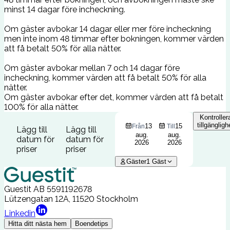
minst 14 dagar före incheckning.
Om gäster avbokar 14 dagar eller mer före incheckning
men inte inom 48 timmar efter bokningen, kommer värden
att få betalt 50% för alla nätter.
Om gäster avbokar mellan 7 och 14 dagar före
incheckning, kommer värden att få betalt 50% för alla
nätter.
Om gäster avbokar efter det, kommer värden att få betalt
100% för alla nätter.
Kontroller
tillgängligh
13
15
Från
Till
Lägg till
Lägg till
aug.
aug.
datum för
datum för
2026
2026
priser
priser
Gäster
1
Gäst
Guestit AB
5591192678
Lützengatan 12A, 11520 Stockholm
Linkedin
Hitta ditt nästa hem
Boendetips