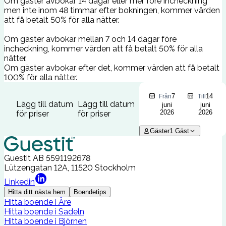
Om gäster avbokar 14 dagar eller mer före incheckning
men inte inom 48 timmar efter bokningen, kommer värden
att få betalt 50% för alla nätter.
Om gäster avbokar mellan 7 och 14 dagar före
incheckning, kommer värden att få betalt 50% för alla
nätter.
Om gäster avbokar efter det, kommer värden att få betalt
100% för alla nätter.
7
14
Från
Till
Lägg till datum
Lägg till datum
juni
juni
2026
2026
för priser
för priser
Gäster
1
Gäst
Guestit AB
5591192678
Lützengatan 12A, 11520 Stockholm
Linkedin
Hitta ditt nästa hem
Boendetips
Hitta boende i Åre
Hitta boende i Sadeln
Hitta boende i Björnen