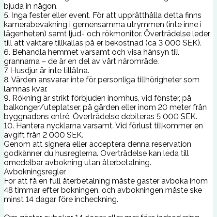
bjuda in någon.
5. Inga fester eller event. För att upprätthålla detta finns
kamerabevakning i gemensamma utrymmen (inte inne i
lägenheten) samt ljud- och rökmonitor. Överträdelse leder
till att väktare tillkallas på er bekostnad (ca 3 000 SEK).
6. Behandla hemmet varsamt och visa hänsyn till
grannarna – de är en del av vårt närområde.
7. Husdjur är inte tillåtna.
8. Värden ansvarar inte för personliga tillhörigheter som
lämnas kvar.
9. Rökning är strikt förbjuden inomhus, vid fönster, på
balkonger/uteplatser, på gården eller inom 20 meter från
byggnadens entré. Överträdelse debiteras 5 000 SEK.
10. Hantera nycklarna varsamt. Vid förlust tillkommer en
avgift från 2 000 SEK.
Genom att signera eller acceptera denna reservation
godkänner du husreglerna. Överträdelse kan leda till
omedelbar avbokning utan återbetalning.
Avbokningsregler
För att få en full återbetalning måste gäster avboka inom
48 timmar efter bokningen, och avbokningen måste ske
minst 14 dagar före incheckning.