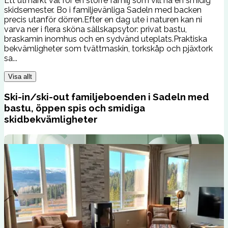
Ett utmärkt val för en större familj som vill ha en smidig
skidsemester. Bo i familjevänliga Sadeln med backen
precis utanför dörren.Efter en dag ute i naturen kan ni
varva ner i flera sköna sällskapsytor: privat bastu,
braskamin inomhus och en sydvänd uteplats.Praktiska
bekvämligheter som tvättmaskin, torkskåp och pjäxtork
sa...
Visa allt
Ski-in/ski-out familjeboenden i Sadeln med
bastu, öppen spis och smidiga
skidbekvämligheter