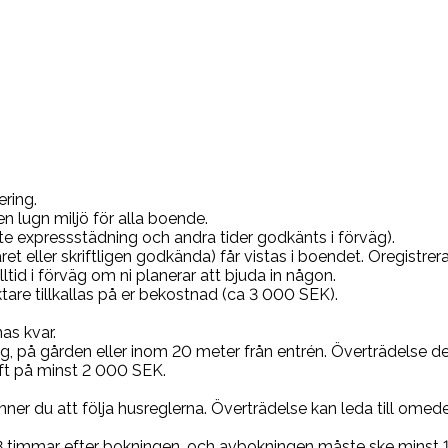
ering.
n lugn miljö för alla boende.
te expressstädning och andra tider godkänts i förväg).
ret eller skriftligen godkända) får vistas i boendet. Oregist
tid i förväg om ni planerar att bjuda in någon.
ktare tillkallas på er bekostnad (ca 3 000 SEK).
as kvar.
ong, på gården eller inom 20 meter från entrén. Överträdelse 
ift på minst 2 000 SEK.
er du att följa husreglerna. Överträdelse kan leda till omed
48 timmar efter bokningen, och avbokningen måste ske minst 1