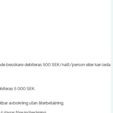
rerade besökare debiteras 500 SEK/natt/person eller kan leda
debiteras 5 000 SEK.
elbar avbokning utan återbetalning.
4 dagar före incheckning.