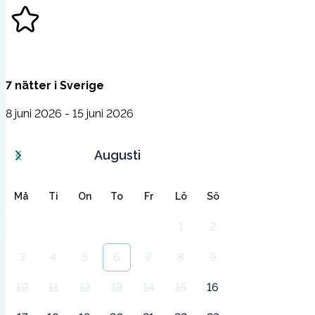
7
nätter
i
Sverige
8 juni 2026 - 15 juni 2026
Augusti
Må
Ti
On
To
Fr
Lö
Sö
1
2
3
4
5
6
7
8
9
10
11
12
13
14
15
16