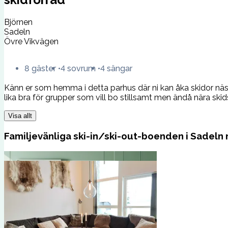
Björnen
Sadeln
Övre Vikvägen
8 gäster
4 sovrum
4 sängar
Känn er som hemma i detta parhus där ni kan åka skidor näst
lika bra för grupper som vill bo stillsamt men ändå nära ski
Visa allt
Familjevänliga ski-in/ski-out-boenden i Sadeln 