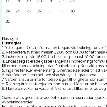
17
18
19
20
21
22
23
24
25
26
27
28
29
30
31
Husregler
Husregler
1. Ytterligare ID och information begärs vid bokning för verifi
2. Respektera tystnad mellan 22:00 och 08:00 för att hålla e
3. Incheckning: från 16:00. Utcheckning: senast 10:00 (om in
4. Endast registrerade gäster (angivna i incheckningsformulä
till omedelbar avbokning utan återbetalning. Kontakta oss all
5. Inga fester eller evenemang. Överträdelse leder till att vä
6. Var rädd om hemmet och visa hänsyn till grannarna.
7. Värden ansvarar inte för personliga tillhörigheter som lämn
8. Rökning är strikt förbjuden inomhus, vid fönster, på balk
9. Hantera nycklarna varsamt. Vid förlust tillkommer en avg
Genom att signera eller acceptera denna reservation godkänn
Avbokningsregler
För att få en full återbetalning måste gäster avboka inom 