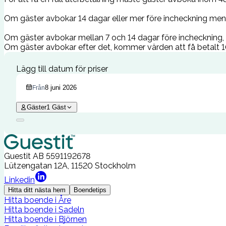
Om gäster avbokar 14 dagar eller mer före incheckning men 
Om gäster avbokar mellan 7 och 14 dagar före incheckning, k
Om gäster avbokar efter det, kommer värden att få betalt 10
Lägg till datum för priser
8 juni 2026
Från
Gäster
1
Gäst
Guestit AB
5591192678
Lützengatan 12A, 11520 Stockholm
Linkedin
Hitta ditt nästa hem
Boendetips
Hitta boende i Åre
Hitta boende i Sadeln
Hitta boende i Björnen