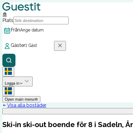
Plats
Från
Ange datum
Gäster
1 Gäst
Logga in
Open main menu
Visa alla bostäder
Ski-in ski-out boende för 8 i Sadeln, Å