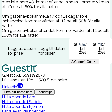
men inte inom 48 timmar efter bokningen, kommer värden
att få betalt 50% för alla nätter.
Om gäster avbokar mellan 7 och 14 dagar före
incheckning, kommer värden att få betalt 50% för alla
nätter.
Om gäster avbokar efter det, kommer värden att få betalt
100% för alla nätter.
7
14
Från
Till
Lägg till datum
Lägg till datum
juni
juni
2026
2026
för priser
för priser
Gäster
1
Gäst
Guestit AB
5591192678
Lützengatan 12A, 11520 Stockholm
Linkedin
Hitta ditt nästa hem
Boendetips
Hitta boende i Åre
Hitta boende i Sadeln
Hitta boende i Björnen
Familjevänliga boenden