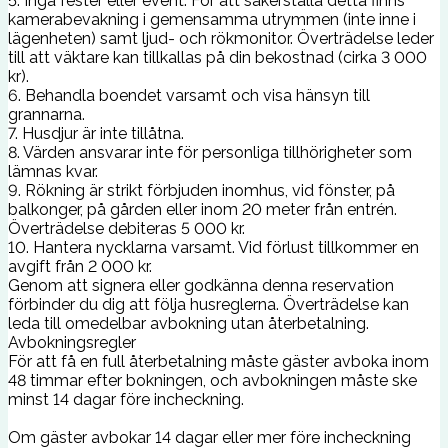
5. Inga fester eller event. För att säkerställa detta finns
kamerabevakning i gemensamma utrymmen (inte inne i
lägenheten) samt ljud- och rökmonitor. Överträdelse leder
till att väktare kan tillkallas på din bekostnad (cirka 3 000
kr).
6. Behandla boendet varsamt och visa hänsyn till
grannarna.
7. Husdjur är inte tillåtna.
8. Värden ansvarar inte för personliga tillhörigheter som
lämnas kvar.
9. Rökning är strikt förbjuden inomhus, vid fönster, på
balkonger, på gården eller inom 20 meter från entrén.
Överträdelse debiteras 5 000 kr.
10. Hantera nycklarna varsamt. Vid förlust tillkommer en
avgift från 2 000 kr.
Genom att signera eller godkänna denna reservation
förbinder du dig att följa husreglerna. Överträdelse kan
leda till omedelbar avbokning utan återbetalning.
Avbokningsregler
För att få en full återbetalning måste gäster avboka inom
48 timmar efter bokningen, och avbokningen måste ske
minst 14 dagar före incheckning.
Om gäster avbokar 14 dagar eller mer före incheckning