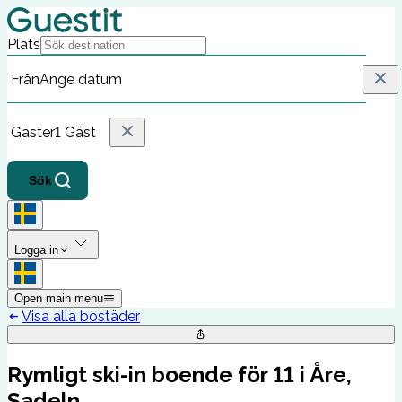
Plats
Från
Ange datum
Gäster
1 Gäst
Sök
Logga in
Open main menu
Visa alla bostäder
Rymligt ski-in boende för 11 i Åre,
Sadeln