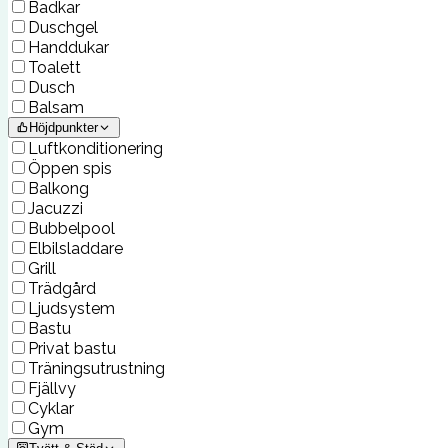
Badkar
Duschgel
Handdukar
Toalett
Dusch
Balsam
Höjdpunkter
Luftkonditionering
Öppen spis
Balkong
Jacuzzi
Bubbelpool
Elbilsladdare
Grill
Trädgård
Ljudsystem
Bastu
Privat bastu
Träningsutrustning
Fjällvy
Cyklar
Gym