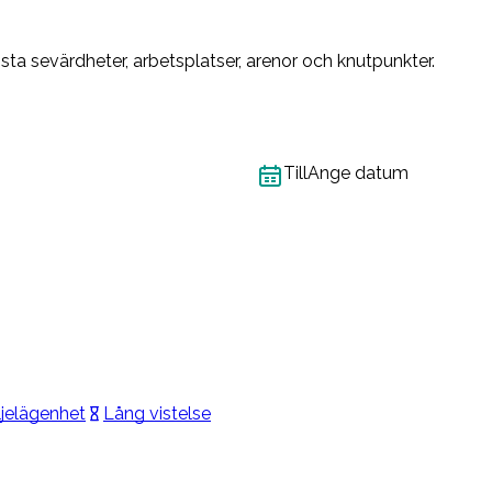
a sevärdheter, arbetsplatser, arenor och knutpunkter.
Till
Ange datum
jelägenhet
Lång vistelse