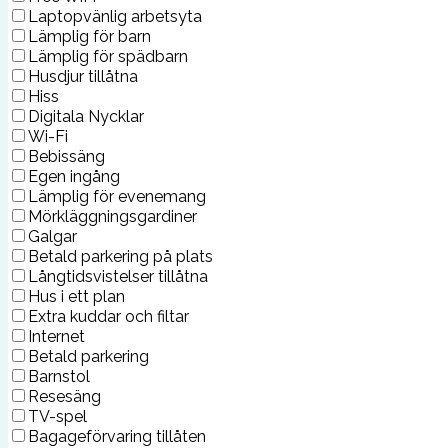
Laptopvänlig arbetsyta
Lämplig för barn
Lämplig för spädbarn
Husdjur tillåtna
Hiss
Digitala Nycklar
Wi-Fi
Bebissäng
Egen ingång
Lämplig för evenemang
Mörkläggningsgardiner
Galgar
Betald parkering på plats
Långtidsvistelser tillåtna
Hus i ett plan
Extra kuddar och filtar
Internet
Betald parkering
Barnstol
Resesäng
TV-spel
Bagageförvaring tillåten