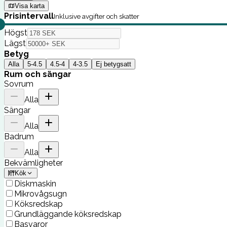
Visa karta
Prisintervall
Inklusive avgifter och skatter
Högst
Lägst
Betyg
Alla
5-4.5
4.5-4
4-3.5
Ej betygsatt
Rum och sängar
Sovrum
Alla
Sängar
Alla
Badrum
Alla
Bekvämligheter
Kök
Diskmaskin
Mikrovågsugn
Köksredskap
Grundläggande köksredskap
Basvaror