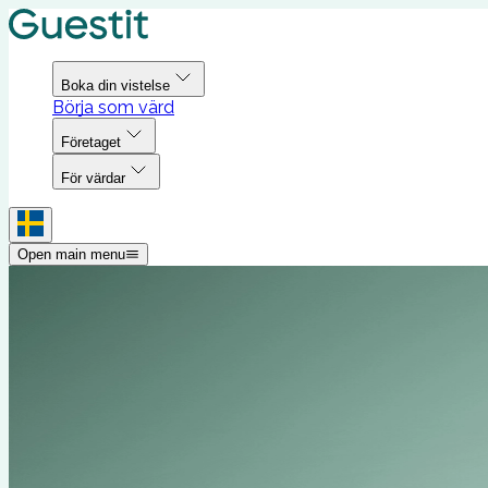
Boka din vistelse
Börja som värd
Företaget
För värdar
Open main menu