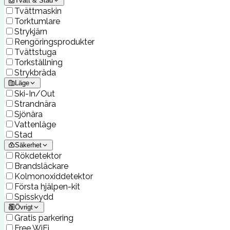
Tvätt & Städ
Tvättmaskin
Torktumlare
Strykjärn
Rengöringsprodukter
Tvättstuga
Torkställning
Strykbräda
Läge
Ski-In/Out
Strandnära
Sjönära
Vattenläge
Stad
Säkerhet
Rökdetektor
Brandsläckare
Kolmonoxiddetektor
Första hjälpen-kit
Spisskydd
Övrigt
Gratis parkering
Free WiFi