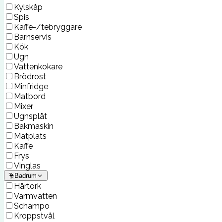
Kylskåp
Spis
Kaffe-/tebryggare
Barnservis
Kök
Ugn
Vattenkokare
Brödrost
Minfridge
Matbord
Mixer
Ugnsplåt
Bakmaskin
Matplats
Kaffe
Frys
Vinglas
Badrum
Hårtork
Varmvatten
Schampo
Kroppstvål