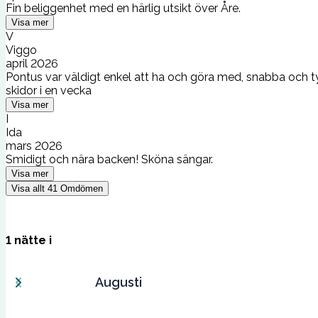
Fin beliggenhet med en härlig utsikt över Åre.
Visa mer
V
Viggo
april 2026
Pontus var väldigt enkel att ha och göra med, snabba och t
skidor i en vecka
Visa mer
I
Ida
mars 2026
Smidigt och nära backen! Sköna sängar.
Visa mer
Visa allt
41
Omdömen
1
nätte
i
Augusti