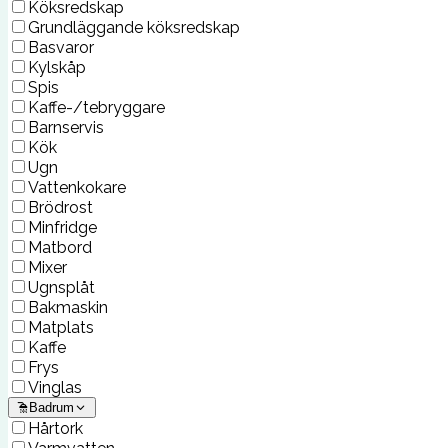
Köksredskap
Grundläggande köksredskap
Basvaror
Kylskåp
Spis
Kaffe-/tebryggare
Barnservis
Kök
Ugn
Vattenkokare
Brödrost
Minfridge
Matbord
Mixer
Ugnsplåt
Bakmaskin
Matplats
Kaffe
Frys
Vinglas
Badrum
Hårtork