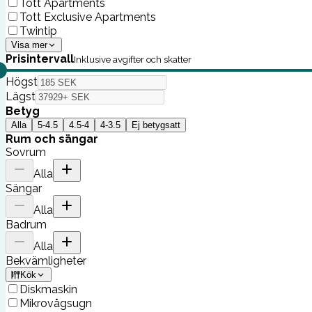
Tott Apartments
Tott Exclusive Apartments
Twintip
Visa mer
Prisintervall
Inklusive avgifter och skatter
Högst
Lägst
Betyg
Alla
5-4.5
4.5-4
4-3.5
Ej betygsatt
Rum och sängar
Sovrum
Alla
Sängar
Alla
Badrum
Alla
Bekvämligheter
Kök
Diskmaskin
Mikrovågsugn