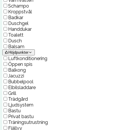
Varmvatten
Schampo
Kroppstvål
Badkar
Duschgel
Handdukar
Toalett
Dusch
Balsam
Höjdpunkter
Luftkonditionering
Öppen spis
Balkong
Jacuzzi
Bubbelpool
Elbilsladdare
Grill
Trädgård
Ljudsystem
Bastu
Privat bastu
Träningsutrustning
Fjällvy