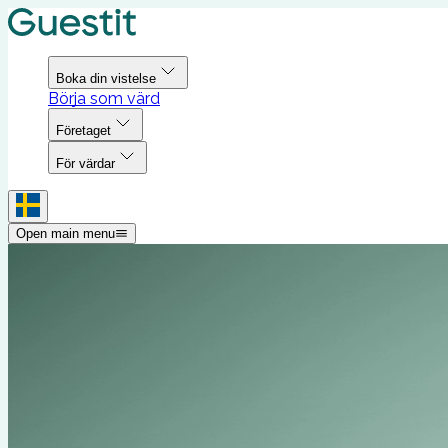
Boka din vistelse
Börja som värd
Företaget
För värdar
Open main menu