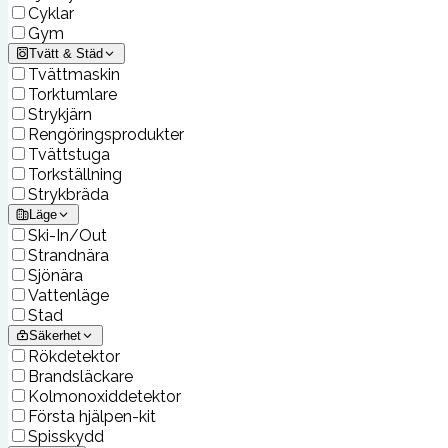
Cyklar
Gym
Tvätt & Städ
Tvättmaskin
Torktumlare
Strykjärn
Rengöringsprodukter
Tvättstuga
Torkställning
Strykbräda
Läge
Ski-In/Out
Strandnära
Sjönära
Vattenläge
Stad
Säkerhet
Rökdetektor
Brandsläckare
Kolmonoxiddetektor
Första hjälpen-kit
Spisskydd