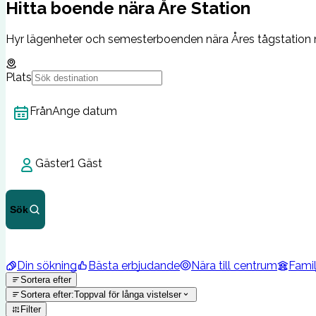
Hitta boende nära Åre Station
Hyr lägenheter och semesterboenden nära Åres tågstation m
Plats
Från
Ange datum
Gäster
1 Gäst
Sök
Din sökning
Bästa erbjudande
Nära till centrum
Famil
Sortera efter
Sortera efter
:
Toppval för långa vistelser
Filter