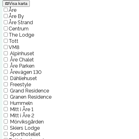
Visa karta
Åre
Åre By
Åre Strand
Centrum
The Lodge
Tott
VM8
Alpinhuset
Åre Chalet
Åre Parken
Årevägen 130
Dähliehuset
Freestyle
Grand Residence
Granen Residence
Hummeln
Mitt i Åre 1
Mitt i Åre 2
Mörviksgården
Skiers Lodge
Sporthotellet