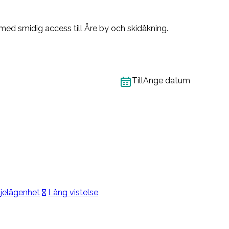
ed smidig access till Åre by och skidåkning.
Till
Ange datum
jelägenhet
Lång vistelse