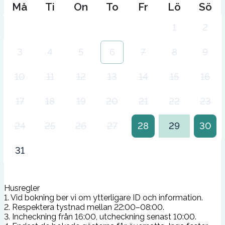
Må
Ti
On
To
Fr
Lö
Sö
1
2
3
4
5
6
7
8
9
10
11
12
13
14
15
16
17
18
19
20
21
22
23
24
25
26
27
28
29
30
31
Husregler
1. Vid bokning ber vi om ytterligare ID och information.
2. Respektera tystnad mellan 22:00–08:00.
3. Incheckning från 16:00, utcheckning senast 10:00.