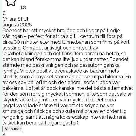
4.8
C
Chiara Stilliti
augusti 2026
Boendet har ett mycket bra läge och ligger på tredje
våningen – perfekt för att ta sig till centrum till fots på
cirka 30 minuter, eller med tunnelbanan som finns på kort
avstånd. Området är livligt och omtyckt av
lokalbefolkningen och det finns flera barer i närheten, så
det kan ibland förekomma lite ljud under natten.Boendet
stämde med beskrivningen och är dessutom ganska
rymligt. Vi blev positivt överraskade av badrummets
storlek, som är mycket större än det ser ut på bilderna. En
av oss sov på loftet och den andra i soffan; båda var
bekväma. Loftet är dock kanske inte det bästa alternativet
för den som rör sig mycket i sömnen, eftersom det saknar
skyddsräcke.Lägenheten var mycket ren. Det enda
negativa vi lade märke till var att stolsdynorna var
smutsiga och fläckiga och skulle må bra av en ordentlig
rengöring, samt att några köksredskap inte var helt rena
(vilket kan bero på tidigare gäster).
Visa mer
A