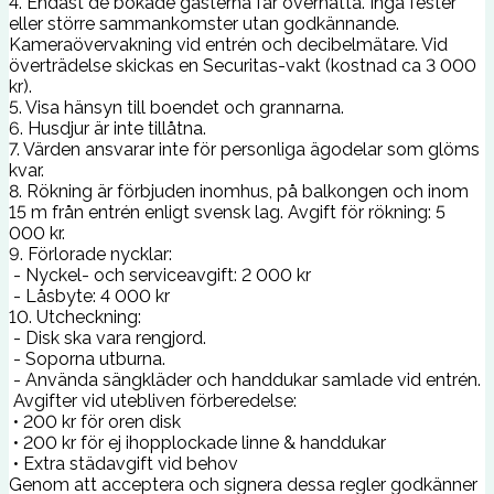
4. Endast de bokade gästerna får övernatta. Inga fester
eller större sammankomster utan godkännande.
Kameraövervakning vid entrén och decibelmätare. Vid
överträdelse skickas en Securitas-vakt (kostnad ca 3 000
kr).
5. Visa hänsyn till boendet och grannarna.
6. Husdjur är inte tillåtna.
7. Värden ansvarar inte för personliga ägodelar som glöms
kvar.
8. Rökning är förbjuden inomhus, på balkongen och inom
15 m från entrén enligt svensk lag. Avgift för rökning: 5
000 kr.
9. Förlorade nycklar:
- Nyckel- och serviceavgift: 2 000 kr
- Låsbyte: 4 000 kr
10. Utcheckning:
- Disk ska vara rengjord.
- Soporna utburna.
- Använda sängkläder och handdukar samlade vid entrén.
Avgifter vid utebliven förberedelse:
• 200 kr för oren disk
• 200 kr för ej ihopplockade linne & handdukar
• Extra städavgift vid behov
Genom att acceptera och signera dessa regler godkänner