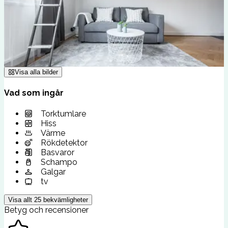
Visa alla bilder
Vad som ingår
Torktumlare
Hiss
Värme
Rökdetektor
Basvaror
Schampo
Galgar
tv
Visa allt
25
bekvämligheter
Betyg och recensioner