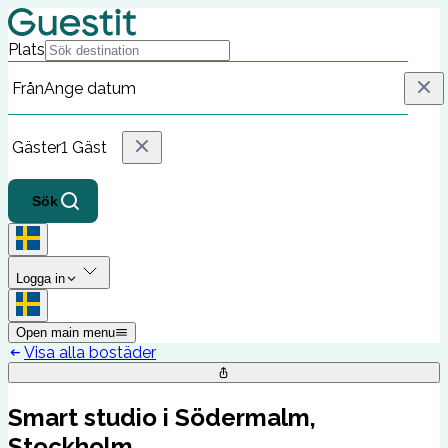
Plats
Från
Ange datum
Gäster
1 Gäst
Sök
Logga in
Open main menu
Visa alla bostäder
Smart studio i Södermalm,
Stockholm