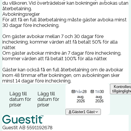
du villkoren. Vid överträdelser kan bokningen avbokas utan
återbetalning.
Avbokningsregler
För att få en full återbetalning måste gäster avboka minst
30 dagar före incheckning.
Om gäster avbokar mellan 7 och 30 dagar före
incheckning, kommer värden att få betalt 50% för alla
nätter.
Om gäster avbokar mindre än 7 dagar före incheckning,
kommer värden att få betalt 100% för alla nätter.
Gäster kan också få en full återbetalning om de avbokar
inom 48 timmar efter bokningen, om avbokningen sker
minst 14 dagar före incheckning.
Kontroller
tillgängligh
28
30
Från
Till
Lägg till
Lägg till
aug.
aug.
datum för
datum för
2026
2026
priser
priser
Gäster
1
Gäst
Guestit AB
5591192678