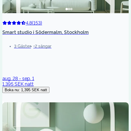
4.8
(
153
)
Smart studio i Södermalm, Stockholm
3 Gäster
2 sängar
aug. 28 - sep. 1
1,395 SEK
natt
Boka nu
:
1,395 SEK
natt