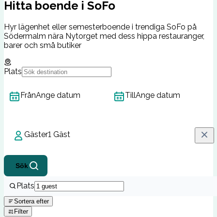
Hitta boende i SoFo
Hyr lägenhet eller semesterboende i trendiga SoFo på
Södermalm nära Nytorget med dess hippa restauranger,
barer och små butiker
Plats
Från
Ange datum
Till
Ange datum
Gäster
1 Gäst
Sök
Plats
Sortera efter
Filter