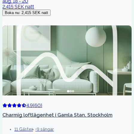
aug. 18 - 20
2,415 SEK
natt
Boka nu
:
2,415 SEK
natt
4.9
(
60
)
Charmig loftlägenhet i Gamla Stan, Stockholm
11 Gäster
9 sängar