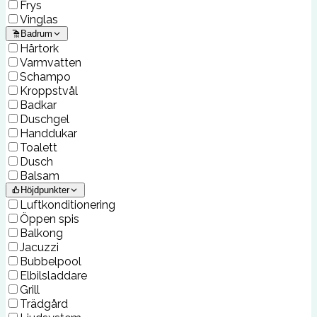
Frys
Vinglas
Badrum
Hårtork
Varmvatten
Schampo
Kroppstvål
Badkar
Duschgel
Handdukar
Toalett
Dusch
Balsam
Höjdpunkter
Luftkonditionering
Öppen spis
Balkong
Jacuzzi
Bubbelpool
Elbilsladdare
Grill
Trädgård