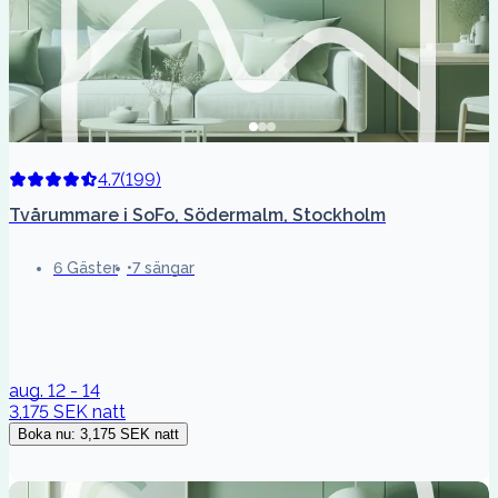
4.7
(
199
)
Tvårummare i SoFo, Södermalm, Stockholm
6 Gäster
7 sängar
aug. 12 - 14
3,175 SEK
natt
Boka nu
:
3,175 SEK
natt