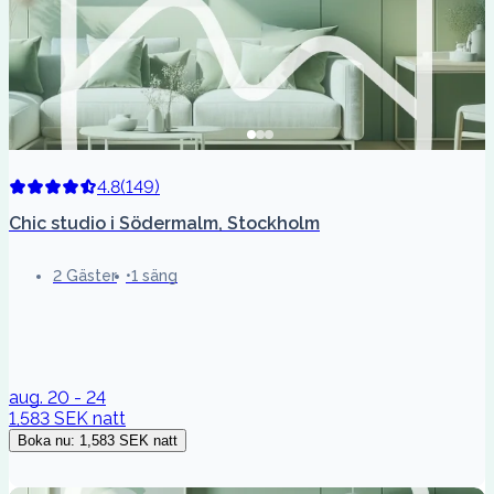
4.8
(
149
)
Chic studio i Södermalm, Stockholm
2 Gäster
1 säng
aug. 20 - 24
1,583 SEK
natt
Boka nu
:
1,583 SEK
natt