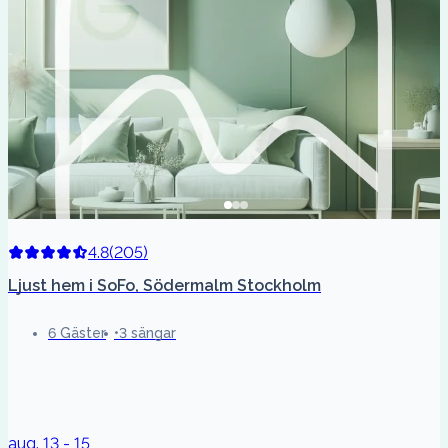
4.8
(
205
)
Ljust hem i SoFo, Södermalm Stockholm
6 Gäster
3 sängar
aug. 13 - 15