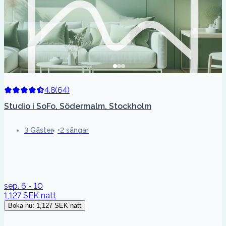
4.8
(
64
)
Studio i SoFo, Södermalm, Stockholm
3 Gäster
2 sängar
sep. 6 - 10
1,127 SEK
natt
Boka nu
:
1,127 SEK
natt