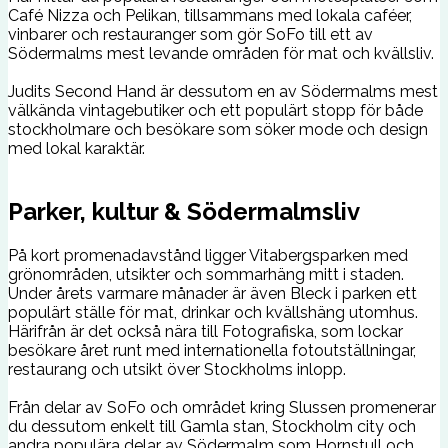
Café Nizza och Pelikan, tillsammans med lokala caféer,
vinbarer och restauranger som gör SoFo till ett av
Södermalms mest levande områden för mat och kvällsliv.
Judits Second Hand är dessutom en av Södermalms mest
välkända vintagebutiker och ett populärt stopp för både
stockholmare och besökare som söker mode och design
med lokal karaktär.
Parker, kultur & Södermalmsliv
På kort promenadavstånd ligger Vitabergsparken med
grönområden, utsikter och sommarhäng mitt i staden.
Under årets varmare månader är även Bleck i parken ett
populärt ställe för mat, drinkar och kvällshäng utomhus.
Härifrån är det också nära till Fotografiska, som lockar
besökare året runt med internationella fotoutställningar,
restaurang och utsikt över Stockholms inlopp.
Från delar av SoFo och området kring Slussen promenerar
du dessutom enkelt till Gamla stan, Stockholm city och
andra populära delar av Södermalm som Hornstull och