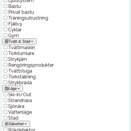
Ljudsystem
Bastu
Privat bastu
Träningsutrustning
Fjällvy
Cyklar
Gym
Tvätt & Städ
Tvättmaskin
Torktumlare
Strykjärn
Rengöringsprodukter
Tvättstuga
Torkställning
Strykbräda
Läge
Ski-In/Out
Strandnära
Sjönära
Vattenläge
Stad
Säkerhet
Rökdetektor