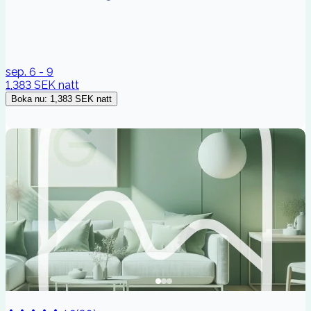
sep. 6 - 9
1,383 SEK
natt
Boka nu
:
1,383 SEK
natt