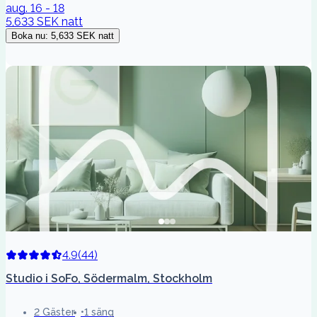
aug. 16 - 18
5,633 SEK
natt
Boka nu
:
5,633 SEK
natt
4.9
(
44
)
Studio i SoFo, Södermalm, Stockholm
2 Gäster
1 säng