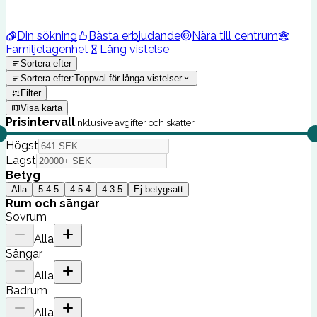
Din sökning
Bästa erbjudande
Nära till centrum
Familjelägenhet
Lång vistelse
Sortera efter
Sortera efter
:
Toppval för långa vistelser
Filter
Visa karta
Prisintervall
Inklusive avgifter och skatter
Högst
Lägst
Betyg
Alla
5-4.5
4.5-4
4-3.5
Ej betygsatt
Rum och sängar
Sovrum
Alla
Sängar
Alla
Badrum
Alla