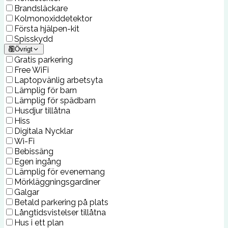
Brandsläckare
Kolmonoxiddetektor
Första hjälpen-kit
Spisskydd
Övrigt
Gratis parkering
Free WiFi
Laptopvänlig arbetsyta
Lämplig för barn
Lämplig för spädbarn
Husdjur tillåtna
Hiss
Digitala Nycklar
Wi-Fi
Bebissäng
Egen ingång
Lämplig för evenemang
Mörkläggningsgardiner
Galgar
Betald parkering på plats
Långtidsvistelser tillåtna
Hus i ett plan