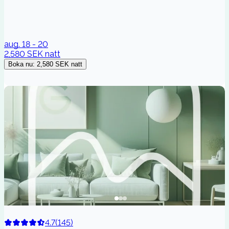
aug. 18 - 20
2,580 SEK
natt
Boka nu
:
2,580 SEK
natt
4.7
(
145
)