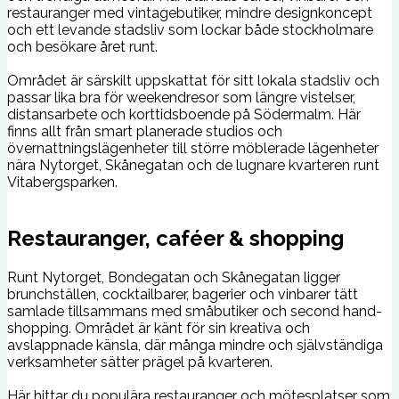
restauranger med vintagebutiker, mindre designkoncept
och ett levande stadsliv som lockar både stockholmare
och besökare året runt.
Området är särskilt uppskattat för sitt lokala stadsliv och
passar lika bra för weekendresor som längre vistelser,
distansarbete och korttidsboende på Södermalm. Här
finns allt från smart planerade studios och
övernattningslägenheter till större möblerade lägenheter
nära Nytorget, Skånegatan och de lugnare kvarteren runt
Vitabergsparken.
Restauranger, caféer & shopping
Runt Nytorget, Bondegatan och Skånegatan ligger
brunchställen, cocktailbarer, bagerier och vinbarer tätt
samlade tillsammans med småbutiker och second hand-
shopping. Området är känt för sin kreativa och
avslappnade känsla, där många mindre och självständiga
verksamheter sätter prägel på kvarteren.
Här hittar du populära restauranger och mötesplatser som