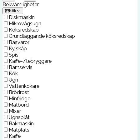
Bekvämligheter
Kök
Diskmaskin
Mikrovågsugn
Köksredskap
Grundläggande köksredskap
Basvaror
Kylskåp
Spis
Kaffe-/tebryggare
Barnservis
Kök
Ugn
Vattenkokare
Brödrost
Minfridge
Matbord
Mixer
Ugnsplåt
Bakmaskin
Matplats
Kaffe