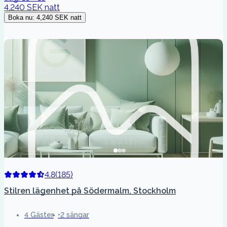
4,240 SEK
natt
Boka nu
:
4,240 SEK
natt
4.8
(
185
)
Stilren lägenhet på Södermalm, Stockholm
4 Gäster
2 sängar