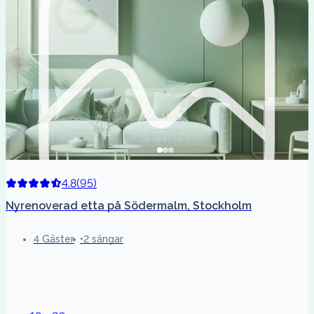
4.8
(
95
)
Nyrenoverad etta på Södermalm, Stockholm
4 Gäster
2 sängar