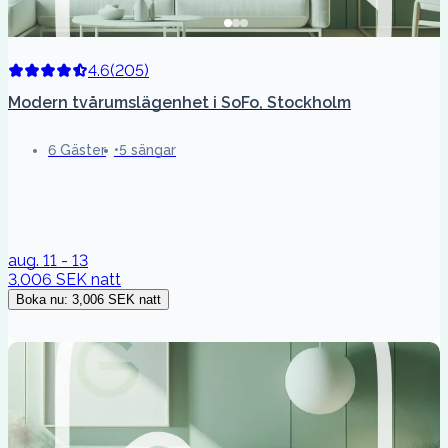
4.6
(
205
)
Modern tvårumslägenhet i SoFo, Stockholm
6 Gäster
5 sängar
aug. 11 - 13
3,006 SEK
natt
Boka nu
:
3,006 SEK
natt