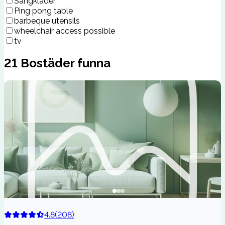
Sängkläder
Ping pong table
barbeque utensils
wheelchair access possible
tv
21
Bostäder funna
4.8
(
208
)