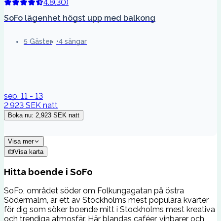
4.8
(
30
)
SoFo lägenhet högst upp med balkong
5 Gäster
4 sängar
sep. 11 - 13
2,923 SEK
natt
Boka nu
:
2,923 SEK
natt
Visa mer
Visa karta
Hitta boende i SoFo
SoFo, området söder om Folkungagatan på östra
Södermalm, är ett av Stockholms mest populära kvarter
för dig som söker boende mitt i Stockholms mest kreativa
och trendiga atmosfär. Här blandas caféer, vinbarer och