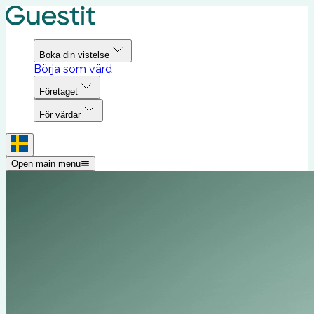
Boka din vistelse
Börja som värd
Företaget
För värdar
Open main menu