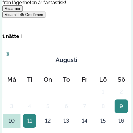
från lägenheten är fantastisk!
Visa mer
Visa allt
45
Omdömen
1
nätte
i
Augusti
Må
Ti
On
To
Fr
Lö
Sö
1
2
3
4
5
6
7
8
9
10
11
12
13
14
15
16