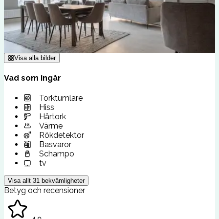
Visa alla bilder
Vad som ingår
Torktumlare
Hiss
Hårtork
Värme
Rökdetektor
Basvaror
Schampo
tv
Visa allt
31
bekvämligheter
Betyg och recensioner