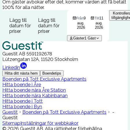
Om gäster avbokar efter det, kommer värden att få betalt
100% för alla nätter.
Kontroller
tillgängligh
9
11
Från
Till
Lägg till
Lägg till
aug.
aug.
datum för
datum för
2026
2026
priser
priser
Gäster
1
Gäst
Guestit AB
5591192678
Lützengatan 12A, 11520 Stockholm
Linkedin
Hitta ditt nästa hem
Boendetips
Boenden på Tott Exclusive Apartments
Hitta boende i Åre
Hitta boende nära Åre Station
Hitta boende nära Kabinbanan
Hitta boende i Tott
Hitta boende i Byn
Guestit
Boenden på Tott Exclusive Apartments
-
Guestit
Sitemap
Inställningar för webbkakor
©
2026
Guestit AB.
Alla rättigheter förbehållna