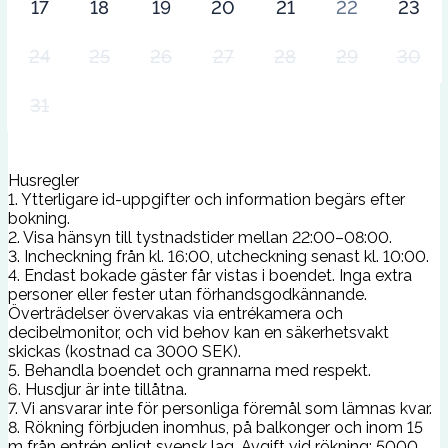
17
18
19
20
21
22
23
24
25
26
27
28
29
30
31
Husregler
1. Ytterligare id-uppgifter och information begärs efter
bokning.
2. Visa hänsyn till tystnadstider mellan 22:00–08:00.
3. Incheckning från kl. 16:00, utcheckning senast kl. 10:00.
4. Endast bokade gäster får vistas i boendet. Inga extra
personer eller fester utan förhandsgodkännande.
Överträdelser övervakas via entrékamera och
decibelmonitor, och vid behov kan en säkerhetsvakt
skickas (kostnad ca 3000 SEK).
5. Behandla boendet och grannarna med respekt.
6. Husdjur är inte tillåtna.
7. Vi ansvarar inte för personliga föremål som lämnas kvar.
8. Rökning förbjuden inomhus, på balkonger och inom 15
m från entrén enligt svensk lag. Avgift vid rökning: 5000