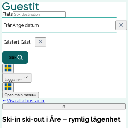
Plats
Från
Ange datum
Gäster
1 Gäst
Sök
Logga in
Open main menu
Visa alla bostäder
Ski-in ski-out i Åre – rymlig lägenhet