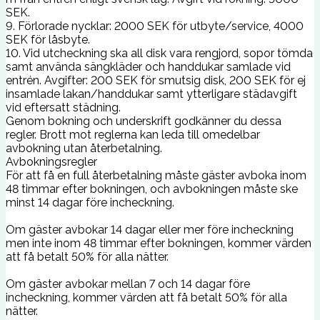
SEK.
9. Förlorade nycklar: 2000 SEK för utbyte/service, 4000
SEK för låsbyte.
10. Vid utcheckning ska all disk vara rengjord, sopor tömda
samt använda sängkläder och handdukar samlade vid
entrén. Avgifter: 200 SEK för smutsig disk, 200 SEK för ej
insamlade lakan/handdukar samt ytterligare städavgift
vid eftersatt städning.
Genom bokning och underskrift godkänner du dessa
regler. Brott mot reglerna kan leda till omedelbar
avbokning utan återbetalning.
Avbokningsregler
För att få en full återbetalning måste gäster avboka inom
48 timmar efter bokningen, och avbokningen måste ske
minst 14 dagar före incheckning.
Om gäster avbokar 14 dagar eller mer före incheckning
men inte inom 48 timmar efter bokningen, kommer värden
att få betalt 50% för alla nätter.
Om gäster avbokar mellan 7 och 14 dagar före
incheckning, kommer värden att få betalt 50% för alla
nätter.