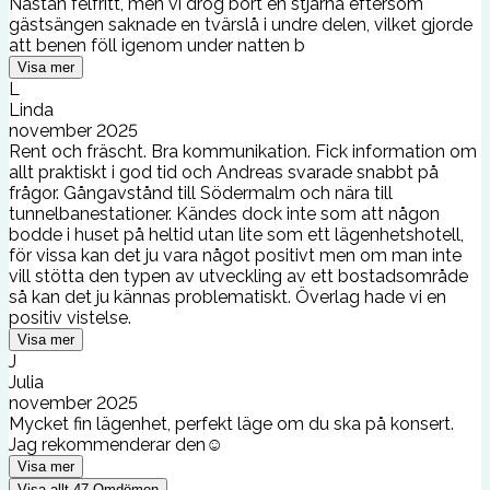
Nästan felfritt, men vi drog bort en stjärna eftersom
gästsängen saknade en tvärslå i undre delen, vilket gjorde
att benen föll igenom under natten b
Visa mer
L
Linda
november 2025
Rent och fräscht. Bra kommunikation. Fick information om
allt praktiskt i god tid och Andreas svarade snabbt på
frågor. Gångavstånd till Södermalm och nära till
tunnelbanestationer. Kändes dock inte som att någon
bodde i huset på heltid utan lite som ett lägenhetshotell,
för vissa kan det ju vara något positivt men om man inte
vill stötta den typen av utveckling av ett bostadsområde
så kan det ju kännas problematiskt. Överlag hade vi en
positiv vistelse.
Visa mer
J
Julia
november 2025
Mycket fin lägenhet, perfekt läge om du ska på konsert.
Jag rekommenderar den☺️
Visa mer
Visa allt
47
Omdömen