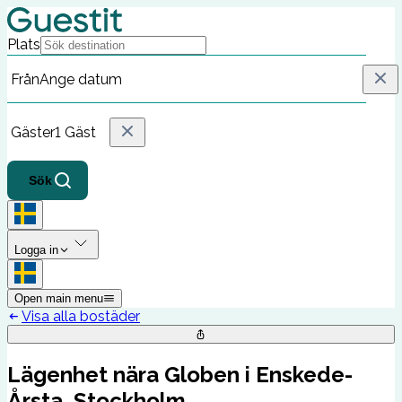
Plats
Från
Ange datum
Gäster
1 Gäst
Sök
Logga in
Open main menu
Visa alla bostäder
Lägenhet nära Globen i Enskede-
Årsta, Stockholm