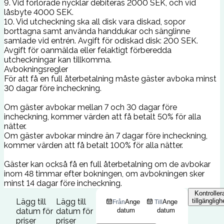
9. Vid förlorade nycklar debiteras 2000 SEK, och vid
låsbyte 4000 SEK.
10. Vid utcheckning ska all disk vara diskad, sopor
borttagna samt använda handdukar och sänglinne
samlade vid entrén. Avgift för odiskad disk: 200 SEK.
Avgift för oanmälda eller felaktigt förberedda
utcheckningar kan tillkomma.
Avbokningsregler
För att få en full återbetalning måste gäster avboka minst
30 dagar före incheckning.
Om gäster avbokar mellan 7 och 30 dagar före
incheckning, kommer värden att få betalt 50% för alla
nätter.
Om gäster avbokar mindre än 7 dagar före incheckning,
kommer värden att få betalt 100% för alla nätter.
Gäster kan också få en full återbetalning om de avbokar
inom 48 timmar efter bokningen, om avbokningen sker
minst 14 dagar före incheckning.
Kontroller
Lägg till
Lägg till
tillgängligh
Ange
Ange
Från
Till
datum för
datum för
datum
datum
priser
priser