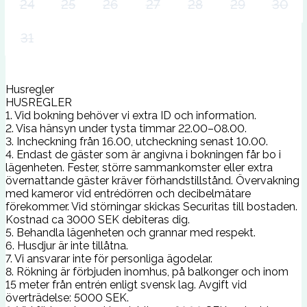
24
25
26
27
28
29
30
31
Husregler
HUSREGLER
1. Vid bokning behöver vi extra ID och information.
2. Visa hänsyn under tysta timmar 22.00–08.00.
3. Incheckning från 16.00, utcheckning senast 10.00.
4. Endast de gäster som är angivna i bokningen får bo i
lägenheten. Fester, större sammankomster eller extra
övernattande gäster kräver förhandstillstånd. Övervakning
med kameror vid entrédörren och decibelmätare
förekommer. Vid störningar skickas Securitas till bostaden.
Kostnad ca 3000 SEK debiteras dig.
5. Behandla lägenheten och grannar med respekt.
6. Husdjur är inte tillåtna.
7. Vi ansvarar inte för personliga ägodelar.
8. Rökning är förbjuden inomhus, på balkonger och inom
15 meter från entrén enligt svensk lag. Avgift vid
överträdelse: 5000 SEK.