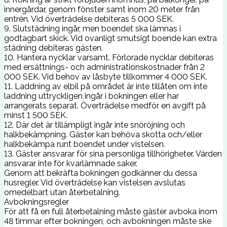
innergårdar, genom fönster samt inom 20 meter från
entrén. Vid överträdelse debiteras 5 000 SEK.
9. Slutstädning ingår, men boendet ska lämnas i
godtagbart skick. Vid ovanligt smutsigt boende kan extra
städning debiteras gästen.
10. Hantera nycklar varsamt. Förlorade nycklar debiteras
med ersättnings- och administrationskostnader från 2
000 SEK. Vid behov av låsbyte tillkommer 4 000 SEK.
11. Laddning av elbil på området är inte tillåten om inte
laddning uttryckligen ingår i bokningen eller har
arrangerats separat. Överträdelse medför en avgift på
minst 1 500 SEK.
12. Där det är tillämpligt ingår inte snöröjning och
halkbekämpning. Gäster kan behöva skotta och/eller
halkbekämpa runt boendet under vistelsen.
13. Gäster ansvarar för sina personliga tillhörigheter. Värden
ansvarar inte för kvarlämnade saker.
Genom att bekräfta bokningen godkänner du dessa
husregler. Vid överträdelse kan vistelsen avslutas
omedelbart utan återbetalning.
Avbokningsregler
För att få en full återbetalning måste gäster avboka inom
48 timmar efter bokningen, och avbokningen måste ske