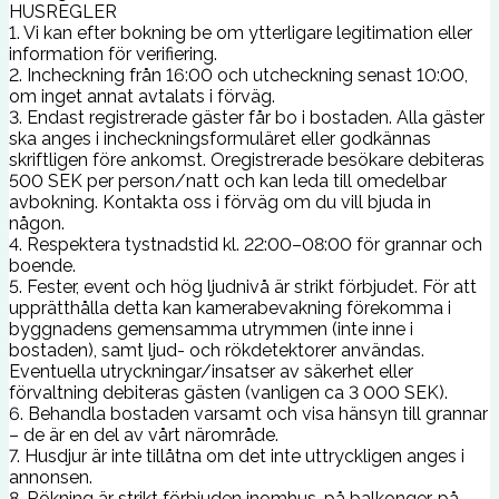
HUSREGLER
1. Vi kan efter bokning be om ytterligare legitimation eller
information för verifiering.
2. Incheckning från 16:00 och utcheckning senast 10:00,
om inget annat avtalats i förväg.
3. Endast registrerade gäster får bo i bostaden. Alla gäster
ska anges i incheckningsformuläret eller godkännas
skriftligen före ankomst. Oregistrerade besökare debiteras
500 SEK per person/natt och kan leda till omedelbar
avbokning. Kontakta oss i förväg om du vill bjuda in
någon.
4. Respektera tystnadstid kl. 22:00–08:00 för grannar och
boende.
5. Fester, event och hög ljudnivå är strikt förbjudet. För att
upprätthålla detta kan kamerabevakning förekomma i
byggnadens gemensamma utrymmen (inte inne i
bostaden), samt ljud- och rökdetektorer användas.
Eventuella utryckningar/insatser av säkerhet eller
förvaltning debiteras gästen (vanligen ca 3 000 SEK).
6. Behandla bostaden varsamt och visa hänsyn till grannar
– de är en del av vårt närområde.
7. Husdjur är inte tillåtna om det inte uttryckligen anges i
annonsen.
8. Rökning är strikt förbjuden inomhus, på balkonger, på