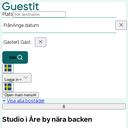
Plats
Från
Ange datum
Gäster
1 Gäst
Sök
Logga in
Open main menu
Visa alla bostäder
Studio i Åre by nära backen