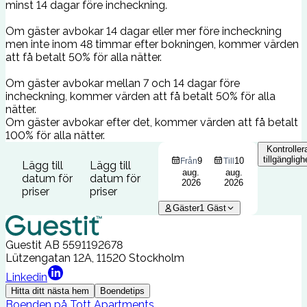
minst 14 dagar före incheckning.
Om gäster avbokar 14 dagar eller mer före incheckning
men inte inom 48 timmar efter bokningen, kommer värden
att få betalt 50% för alla nätter.
Om gäster avbokar mellan 7 och 14 dagar före
incheckning, kommer värden att få betalt 50% för alla
nätter.
Om gäster avbokar efter det, kommer värden att få betalt
100% för alla nätter.
Kontroller
tillgängligh
9
10
Från
Till
Lägg till
Lägg till
aug.
aug.
datum för
datum för
2026
2026
priser
priser
Gäster
1
Gäst
Guestit AB
5591192678
Lützengatan 12A, 11520 Stockholm
Linkedin
Hitta ditt nästa hem
Boendetips
Boenden på Tott Apartments