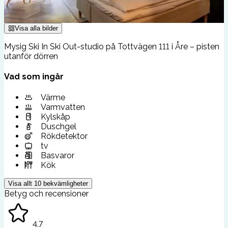
Visa alla bilder
Mysig Ski In Ski Out-studio på Tottvägen 111 i Åre – pisten
utanför dörren
Vad som ingår
Värme
Varmvatten
Kylskåp
Duschgel
Rökdetektor
tv
Basvaror
Kök
Visa allt
10
bekvämligheter
Betyg och recensioner
4.7