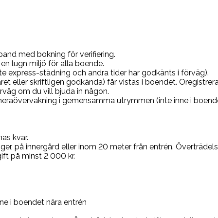
mband med bokning för verifiering.
en lugn miljö för alla boende.
te express-städning och andra tider har godkänts i förväg).
et eller skriftligen godkända) får vistas i boendet. Oregistre
rväg om du vill bjuda in någon.
 kameraövervakning i gemensamma utrymmen (inte inne i boendet
nas kvar.
nger, på innergård eller inom 20 meter från entrén. Överträdels
ift på minst 2 000 kr.
e i boendet nära entrén