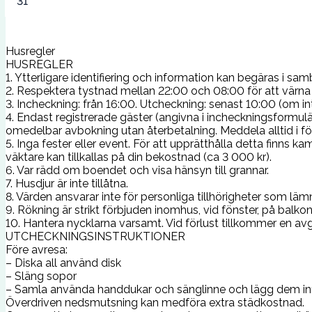
31
Husregler
HUSREGLER
1. Ytterligare identifiering och information kan begäras i sa
2. Respektera tystnad mellan 22:00 och 08:00 för att värna 
3. Incheckning: från 16:00. Utcheckning: senast 10:00 (om in
4. Endast registrerade gäster (angivna i incheckningsformulär
omedelbar avbokning utan återbetalning. Meddela alltid i fö
5. Inga fester eller event. För att upprätthålla detta finns
väktare kan tillkallas på din bekostnad (ca 3 000 kr).
6. Var rädd om boendet och visa hänsyn till grannar.
7. Husdjur är inte tillåtna.
8. Värden ansvarar inte för personliga tillhörigheter som läm
9. Rökning är strikt förbjuden inomhus, vid fönster, på balko
10. Hantera nycklarna varsamt. Vid förlust tillkommer en avg
UTCHECKNINGSINSTRUKTIONER
Före avresa:
– Diska all använd disk
– Släng sopor
– Samla använda handdukar och sänglinne och lägg dem inn
Överdriven nedsmutsning kan medföra extra städkostnad.