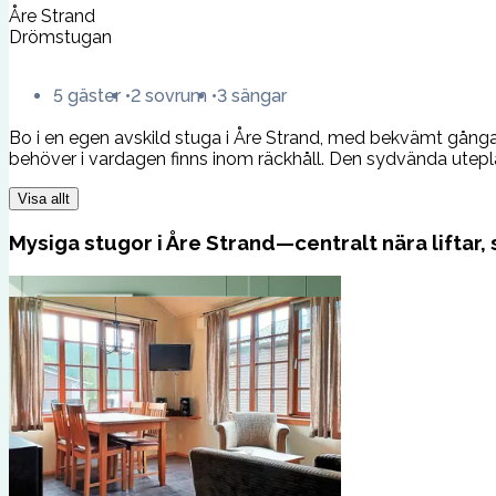
Åre Strand
Drömstugan
5 gäster
2 sovrum
3 sängar
Bo i en egen avskild stuga i Åre Strand, med bekvämt gångavs
behöver i vardagen finns inom räckhåll. Den sydvända uteplat
Visa allt
Mysiga stugor i Åre Strand—centralt nära liftar,