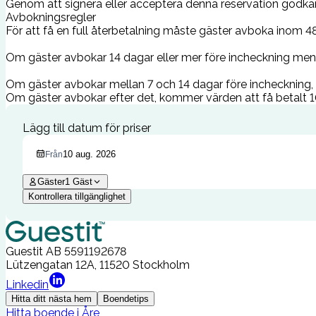
Genom att signera eller acceptera denna reservation godkän
Avbokningsregler
För att få en full återbetalning måste gäster avboka inom 
Om gäster avbokar 14 dagar eller mer före incheckning men 
Om gäster avbokar mellan 7 och 14 dagar före incheckning, k
Om gäster avbokar efter det, kommer värden att få betalt 10
Lägg till datum för priser
10 aug. 2026
Från
Gäster
1
Gäst
Kontrollera tillgänglighet
Guestit AB
5591192678
Lützengatan 12A, 11520 Stockholm
Linkedin
Hitta ditt nästa hem
Boendetips
Hitta boende i Åre