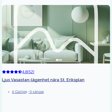
4.8
(
52
)
Ljus Vasastan-lägenhet nära St. Eriksplan
6 Gäster
3 sängar