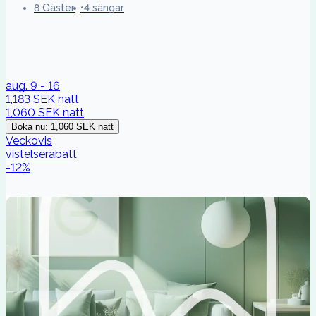
8 Gäster
4 sängar
aug. 9 - 16
1,183 SEK
natt
1,060 SEK
natt
Boka nu
:
1,060 SEK
natt
Veckovis
vistelserabatt
-
12
%