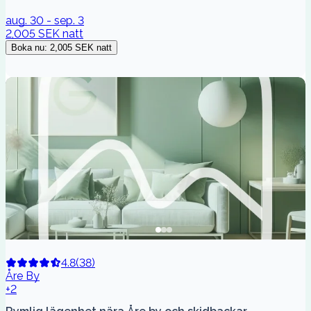
aug. 30 - sep. 3
2,005 SEK
natt
Boka nu
:
2,005 SEK
natt
4.8
(
38
)
Åre By
+2