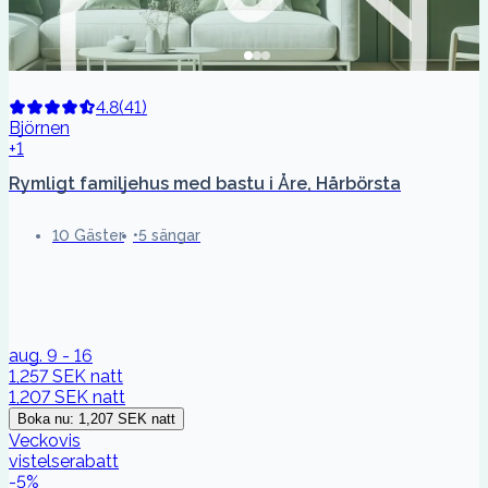
4.8
(
41
)
Björnen
+1
Rymligt familjehus med bastu i Åre, Hårbörsta
10 Gäster
5 sängar
aug. 9 - 16
1,257 SEK
natt
1,207 SEK
natt
Boka nu
:
1,207 SEK
natt
Veckovis
vistelserabatt
-
5
%