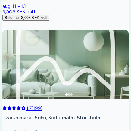
aug. 11 - 13
3,006 SEK
natt
Boka nu
:
3,006 SEK
natt
4.7
(
199
)
Tvårummare i SoFo, Södermalm, Stockholm