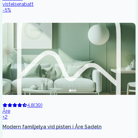
vistelserabatt
-
5
%
4.8
(
39
)
Åre
+2
Modern familjelya vid pisten i Åre Sadeln