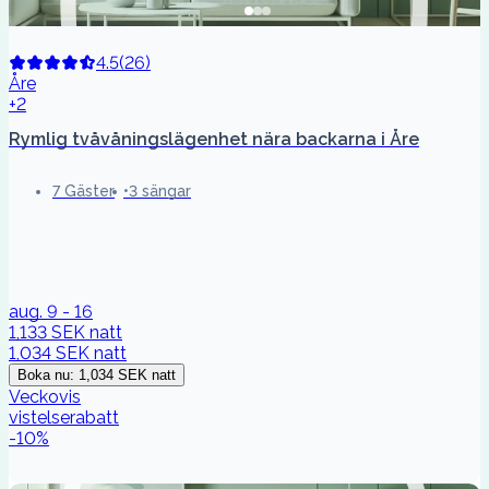
4.5
(
26
)
Åre
+2
Rymlig tvåvåningslägenhet nära backarna i Åre
7 Gäster
3 sängar
aug. 9 - 16
1,133 SEK
natt
1,034 SEK
natt
Boka nu
:
1,034 SEK
natt
Veckovis
vistelserabatt
-
10
%