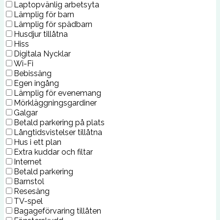
Laptopvänlig arbetsyta
Lämplig för barn
Lämplig för spädbarn
Husdjur tillåtna
Hiss
Digitala Nycklar
Wi-Fi
Bebissäng
Egen ingång
Lämplig för evenemang
Mörkläggningsgardiner
Galgar
Betald parkering på plats
Långtidsvistelser tillåtna
Hus i ett plan
Extra kuddar och filtar
Internet
Betald parkering
Barnstol
Resesäng
TV-spel
Bagageförvaring tillåten