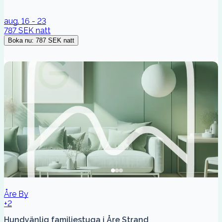
aug. 16 - 23
787 SEK
natt
Boka nu
:
787 SEK
natt
Åre By
+2
Hundvänlig familjestuga i Åre Strand