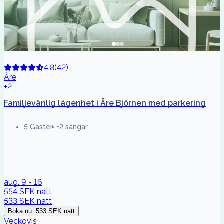
4.8
(
42
)
Åre
+2
Familjevänlig lägenhet i Åre Björnen med parkering
5 Gäster
2 sängar
aug. 9 - 16
554 SEK
natt
533 SEK
natt
Boka nu
:
533 SEK
natt
Veckovis