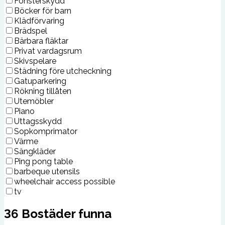
Fönsterskydd
Böcker för barn
Klädförvaring
Brädspel
Bärbara fläktar
Privat vardagsrum
Skivspelare
Städning före utcheckning
Gatuparkering
Rökning tillåten
Utemöbler
Piano
Uttagsskydd
Sopkomprimator
Värme
Sängkläder
Ping pong table
barbeque utensils
wheelchair access possible
tv
36
Bostäder funna