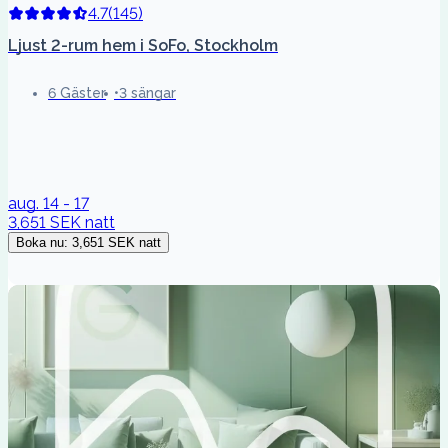
4.7
(
145
)
Ljust 2-rum hem i SoFo, Stockholm
6 Gäster
3 sängar
aug. 14 - 17
3,651 SEK
natt
Boka nu
:
3,651 SEK
natt