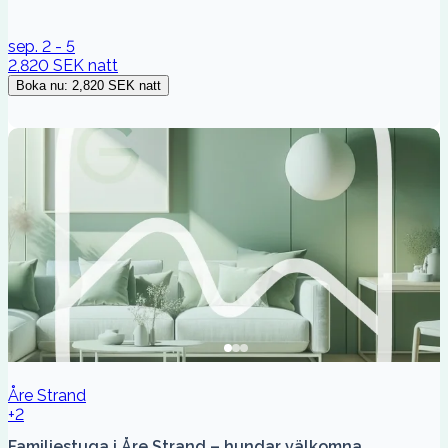
sep. 2 - 5
2,820 SEK
natt
Boka nu
:
2,820 SEK
natt
Åre Strand
+2
Familjestuga i Åre Strand – hundar välkomna