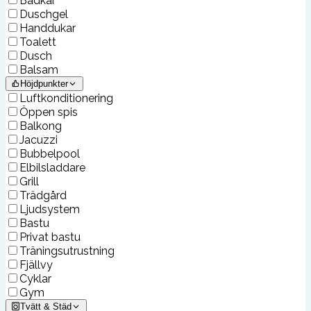
Badkar
Duschgel
Handdukar
Toalett
Dusch
Balsam
Höjdpunkter
Luftkonditionering
Öppen spis
Balkong
Jacuzzi
Bubbelpool
Elbilsladdare
Grill
Trädgård
Ljudsystem
Bastu
Privat bastu
Träningsutrustning
Fjällvy
Cyklar
Gym
Tvätt & Städ