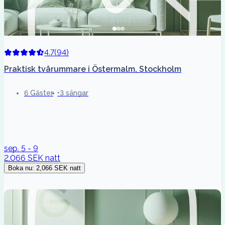
4.7
(
94
)
Praktisk tvårummare i Östermalm, Stockholm
6 Gäster
3 sängar
sep. 5 - 9
2,066 SEK
natt
Boka nu
:
2,066 SEK
natt