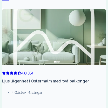
4.8
(
35
)
Ljus lägenhet i Östermalm med två balkonger
4 Gäster
3 sängar