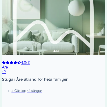
4.9
(
1
)
Åre
+2
Stuga i Åre Strand för hela familjen
4 Gäster
2 sängar