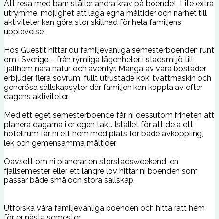
Att resa med barn ställer andra krav på boendet. Lite extra
utrymme, möjlighet att laga egna måltider och närhet till
aktiviteter kan göra stor skillnad för hela familjens
upplevelse.
Hos Guestit hittar du familjevänliga semesterboenden runt
om i Sverige – från rymliga lägenheter i stadsmiljö till
fjällhem nära natur och äventyr. Många av våra bostäder
erbjuder flera sovrum, fullt utrustade kök, tvättmaskin och
generösa sällskapsytor där familjen kan koppla av efter
dagens aktiviteter.
Med ett eget semesterboende får ni dessutom friheten att
planera dagarna i er egen takt. Istället för att dela ett
hotellrum får ni ett hem med plats för både avkoppling,
lek och gemensamma måltider.
Oavsett om ni planerar en storstadsweekend, en
fjällsemester eller ett längre lov hittar ni boenden som
passar både små och stora sällskap.
Utforska våra familjevänliga boenden och hitta rätt hem
för er nästa semester.