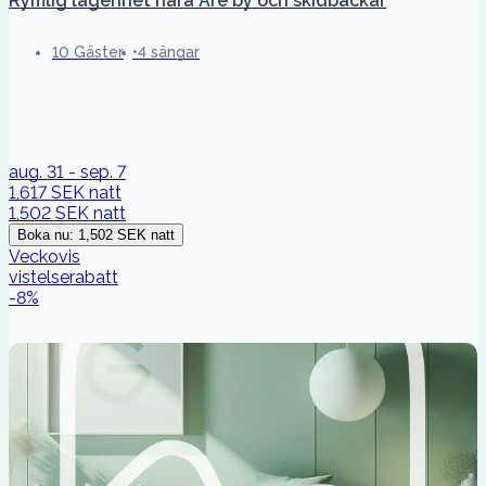
Rymlig lägenhet nära Åre by och skidbackar
10 Gäster
4 sängar
aug. 31 - sep. 7
1,617 SEK
natt
1,502 SEK
natt
Boka nu
:
1,502 SEK
natt
Veckovis
vistelserabatt
-
8
%