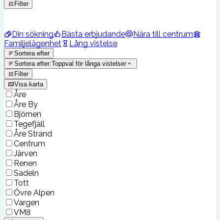
Filter
Din sökning
Bästa erbjudande
Nära till centrum
Familjelägenhet
Lång vistelse
Sortera efter
Sortera efter
:
Toppval för långa vistelser
Filter
Visa karta
Åre
Åre By
Björnen
Tegefjäll
Åre Strand
Centrum
Järven
Renen
Sadeln
Tott
Övre Alpen
Vargen
VM8