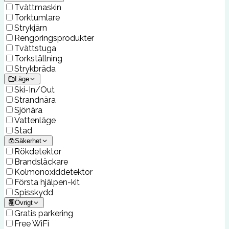
Tvättmaskin
Torktumlare
Strykjärn
Rengöringsprodukter
Tvättstuga
Torkställning
Strykbräda
Läge
Ski-In/Out
Strandnära
Sjönära
Vattenläge
Stad
Säkerhet
Rökdetektor
Brandsläckare
Kolmonoxiddetektor
Första hjälpen-kit
Spisskydd
Övrigt
Gratis parkering
Free WiFi