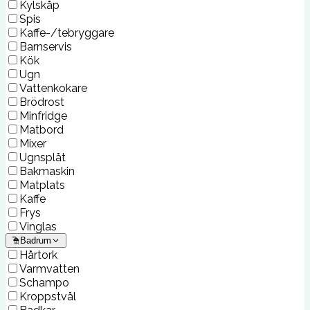
Kylskåp
Spis
Kaffe-/tebryggare
Barnservis
Kök
Ugn
Vattenkokare
Brödrost
Minfridge
Matbord
Mixer
Ugnsplåt
Bakmaskin
Matplats
Kaffe
Frys
Vinglas
Badrum
Hårtork
Varmvatten
Schampo
Kroppstvål