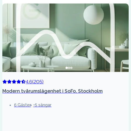
4.6
(
205
)
Modern tvårumslägenhet i SoFo, Stockholm
6 Gäster
5 sängar