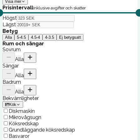
Visa mer
Prisintervall
Inklusive avgifter och skatter
Högst
Lägst
Betyg
Alla
5-4.5
4.5-4
4-3.5
Ej betygsatt
Rum och sängar
Sovrum
Alla
Sängar
Alla
Badrum
Alla
Bekvämligheter
Kök
Diskmaskin
Mikrovågsugn
Köksredskap
Grundläggande köksredskap
Basvaror