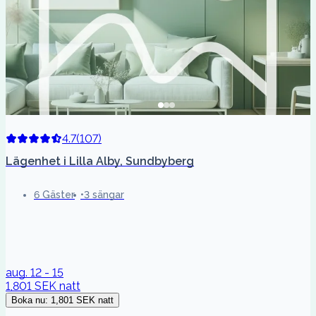
4.7
(
107
)
Lägenhet i Lilla Alby, Sundbyberg
6 Gäster
3 sängar
aug. 12 - 15
1,801 SEK
natt
Boka nu
:
1,801 SEK
natt