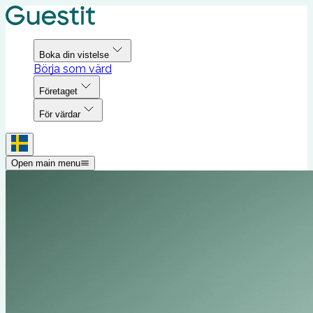
Boka din vistelse
Börja som värd
Företaget
För värdar
Open main menu