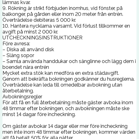
lämnas kvar.
9. Rökning är strikt förbjuden inomhus, vid fönster, på
balkonger, på gården eller inom 20 meter från entrén.
Överträdelse debiteras 5 000 kr.
10. Hantera nycklarna varsamt. Vid förlust tillkommer en
avgift på minst 2 000 kr.
UTCHECKNINGSINSTRUKTIONER
Före avresa:
– Diska all använd disk
– Släng sopor
– Samla använda handdukar och sänglinne och lägg dem i
boendet nära entrén
Mycket extra stök kan medföra en extra städavgift.
Genom att bekräfta bokningen godkänner du husreglerna.
Överträdelse kan leda till omedelbar avbokning utan
återbetalning.
Avbokningsregler
För att få en full återbetalning måste gäster avboka inom
48 timmar efter bokningen, och avbokningen måste ske
minst 14 dagar före incheckning.
Om gäster avbokar 14 dagar eller mer före incheckning
men inte inom 48 timmar efter bokningen, kommer värden
att få betalt 50% för alla nätter.