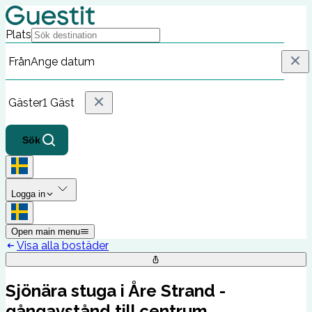
Plats
Från
Ange datum
Gäster
1 Gäst
Sök
Logga in
Open main menu
Visa alla bostäder
Sjönära stuga i Åre Strand -
gångavstånd till centrum