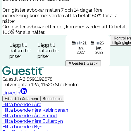
Om gäster avbokar mellan 7 och 14 dagar före
incheckning, kommer värden att få betalt 50% för alla
nätter.
Om gäster avbokar efter det, kommer värden att få betalt
100% för alla nätter.
Kontroller
tillgängligh
21
26
Från
Till
Lägg till
Lägg till
jan.
jan.
datum för
datum för
2027
2027
priser
priser
Gäster
1
Gäst
Guestit AB
5591192678
Lützengatan 12A, 11520 Stockholm
Linkedin
Hitta ditt nästa hem
Boendetips
Hitta boende i Åre
Hitta boende nära Kabinbanan
Hitta boende i Åre Strand
Hitta boende nära Bullerbyn
Hitta boende i Byn