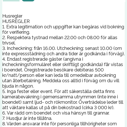
Husregler
HUSREGLER
1. Extra legitimation och uppgifter kan begäras vid bokning
för verifiering.
2. Respektera tystnad mellan 22.00 och 08.00 för allas
trivsel.
3. Incheckning: från 16.00. Utcheckning: senast 10.00 (om
inte expressstädning och andra tider är godkända i förväg).
4. Endast registrerade gäster (angivna i
incheckningsformuläret eller skriftligt godkända) får vistas
i boendet. Oregistrerade besökare debiteras 500
kr/natt/person eller kan leda till omedelbar avbokning
utan återbetalning. Meddela oss alltid i förväg om du vill
bjuda in någon.
5. Inga fester eller event. För att säkerställa detta finns
kamerabevakning i gemensamma utrymmen (inte inne i
boendet) samt ljud- och rökmonitor. Överträdelse leder till
att väktare kallas ut på din bekostnad (cirka 3 000 kr).
6. Var rädd om boendet och visa hänsyn till grannar.
7. Husdjur är inte tillåtna.
8. Värden ansvarar inte för personliga tillhörigheter som