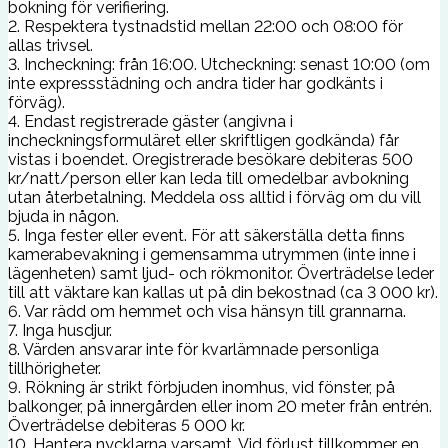
bokning för verifiering.
2. Respektera tystnadstid mellan 22:00 och 08:00 för
allas trivsel.
3. Incheckning: från 16:00. Utcheckning: senast 10:00 (om
inte expressstädning och andra tider har godkänts i
förväg).
4. Endast registrerade gäster (angivna i
incheckningsformuläret eller skriftligen godkända) får
vistas i boendet. Oregistrerade besökare debiteras 500
kr/natt/person eller kan leda till omedelbar avbokning
utan återbetalning. Meddela oss alltid i förväg om du vill
bjuda in någon.
5. Inga fester eller event. För att säkerställa detta finns
kamerabevakning i gemensamma utrymmen (inte inne i
lägenheten) samt ljud- och rökmonitor. Överträdelse leder
till att väktare kan kallas ut på din bekostnad (ca 3 000 kr).
6. Var rädd om hemmet och visa hänsyn till grannarna.
7. Inga husdjur.
8. Värden ansvarar inte för kvarlämnade personliga
tillhörigheter.
9. Rökning är strikt förbjuden inomhus, vid fönster, på
balkonger, på innergården eller inom 20 meter från entrén.
Överträdelse debiteras 5 000 kr.
10. Hantera nycklarna varsamt. Vid förlust tillkommer en