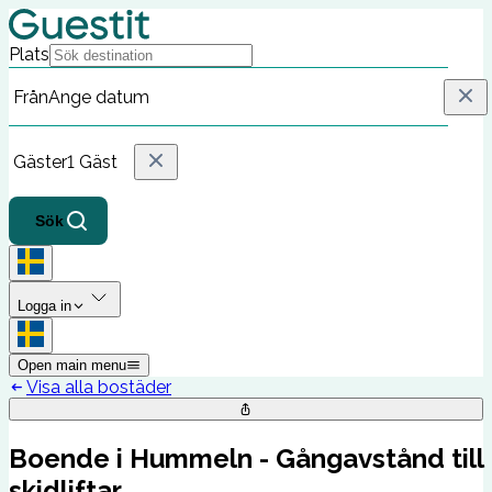
Plats
Från
Ange datum
Gäster
1 Gäst
Sök
Logga in
Open main menu
Visa alla bostäder
Boende i Hummeln - Gångavstånd till
skidliftar