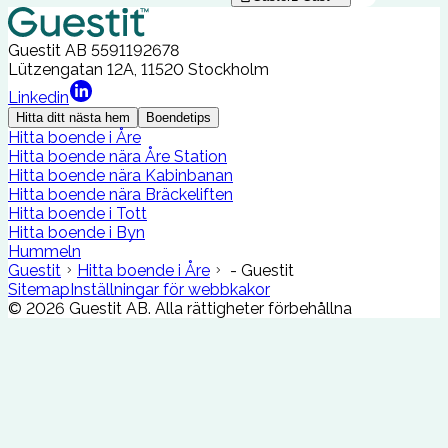
Guestit AB
5591192678
Lützengatan 12A, 11520 Stockholm
Linkedin
Hitta ditt nästa hem
Boendetips
Hitta boende i Åre
Hitta boende nära Åre Station
Hitta boende nära Kabinbanan
Hitta boende nära Bräckeliften
Hitta boende i Tott
Hitta boende i Byn
Hummeln
Guestit
Hitta boende i Åre
- Guestit
Sitemap
Inställningar för webbkakor
©
2026
Guestit AB.
Alla rättigheter förbehållna