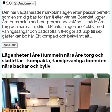
5.0
(
2
Omdömen
)
Den här välplanerade markplanslägenheten passar perfekt
som en smidig bas för familj eller vänner. Boendet ligger i
Åre Hummeln, med kort promenadavstånd till både Åre
torg och närmaste skidlift.Planlösningen är effektiv med
våningssängar och bäddsoffa, vilket gör att upp till sex
gäster kan bo här. Ett kompakt och bekvämt alt...
Visa allt
Lägenheter i Åre Hummeln nära Åre torg och
skidliftar—kompakta, familjevänliga boenden
nära backar och byliv