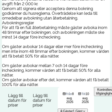
avgift från 2 000 kr.
Genom att signera eller acceptera denna bokning
godkänner du husreglerna. Överträdelse kan leda till
omedelbar avbokning utan återbetalning.
Avbokningsregler
För att få en full återbetalning måste gäster avboka inom
48 timmar efter bokningen, och avbokningen måste ske
minst 14 dagar före incheckning.
Om gäster avbokar 14 dagar eller mer före incheckning
men inte inom 48 timmar efter bokningen, kommer värden
att få betalt 50% för alla nätter.
Om gäster avbokar mellan 7 och 14 dagar före
incheckning, kommer värden att få betalt 50% för alla
nätter.
Om gäster avbokar efter det, kommer värden att få betalt
100% för alla nätter.
Kontroller
tillgängligh
8
10
Från
Till
Lägg till
Lägg till
aug.
aug.
datum för
datum för
2026
2026
priser
priser
Gäster
1
Gäst