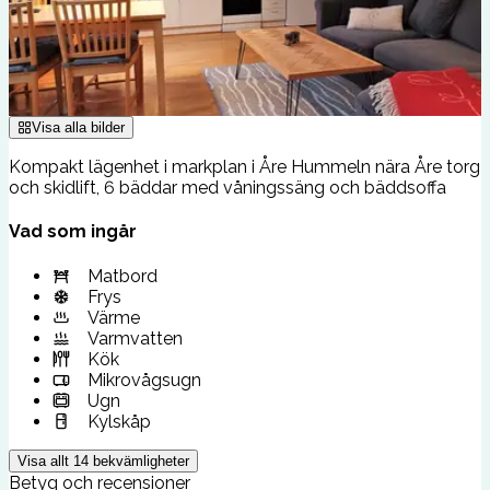
Visa alla bilder
Kompakt lägenhet i markplan i Åre Hummeln nära Åre torg
och skidlift, 6 bäddar med våningssäng och bäddsoffa
Vad som ingår
Matbord
Frys
Värme
Varmvatten
Kök
Mikrovågsugn
Ugn
Kylskåp
Visa allt
14
bekvämligheter
Betyg och recensioner