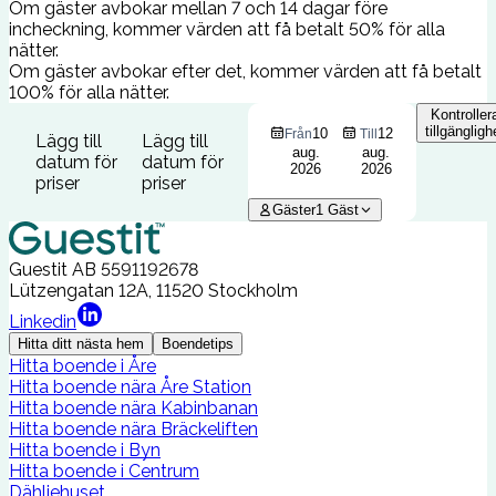
Om gäster avbokar mellan 7 och 14 dagar före
incheckning, kommer värden att få betalt 50% för alla
nätter.
Om gäster avbokar efter det, kommer värden att få betalt
100% för alla nätter.
Kontroller
tillgängligh
10
12
Från
Till
Lägg till
Lägg till
aug.
aug.
datum för
datum för
2026
2026
priser
priser
Gäster
1
Gäst
Guestit AB
5591192678
Lützengatan 12A, 11520 Stockholm
Linkedin
Hitta ditt nästa hem
Boendetips
Hitta boende i Åre
Hitta boende nära Åre Station
Hitta boende nära Kabinbanan
Hitta boende nära Bräckeliften
Hitta boende i Byn
Hitta boende i Centrum
Dähliehuset