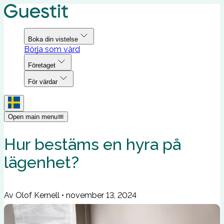
Boka din vistelse
Börja som värd
Företaget
För värdar
Open main menu
Hur bestäms en hyra på
lägenhet?
Av Olof Kernell
•
november 13, 2024