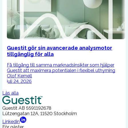
Guestit gör sin avancerade analysmotor
tillgänglig för alla
F
u
Få tillgång till samma marknadsinsikter som hjälper
b
Guestit att maximera potentialen i flexibel uthyrning
Olof Kernell
juli 24, 2026
Läs alla
Guestit AB
5591192678
Lützengatan 12A, 11520 Stockholm
Linkedin
För gäster