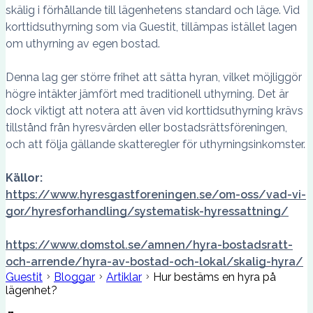
skälig i förhållande till lägenhetens standard och läge. Vid
korttidsuthyrning som via Guestit, tillämpas istället lagen
om uthyrning av egen bostad.
Denna lag ger större frihet att sätta hyran, vilket möjliggör
högre intäkter jämfört med traditionell uthyrning. Det är
dock viktigt att notera att även vid korttidsuthyrning krävs
tillstånd från hyresvärden eller bostadsrättsföreningen,
och att följa gällande skatteregler för uthyrningsinkomster.
Källor:
https://www.hyresgastforeningen.se/om-oss/vad-vi-
gor/hyresforhandling/systematisk-hyressattning/
https://www.domstol.se/amnen/hyra-bostadsratt-
och-arrende/hyra-av-bostad-och-lokal/skalig-hyra/
Guestit
Bloggar
Artiklar
Hur bestäms en hyra på
lägenhet?