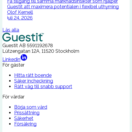
u
Få tillgång till samma marknadsinsikter som hjälper
b
Guestit att maximera potentialen i flexibel uthyrning
Olof Kernell
juli 24, 2026
Läs alla
Guestit AB
5591192678
Lützengatan 12A, 11520 Stockholm
Linkedin
För gäster
Hitta rätt boende
Säker incheckning
Rätt väg till snabb support
För värdar
Börja som värd
Prissättning
Säkerhet
Försäkring