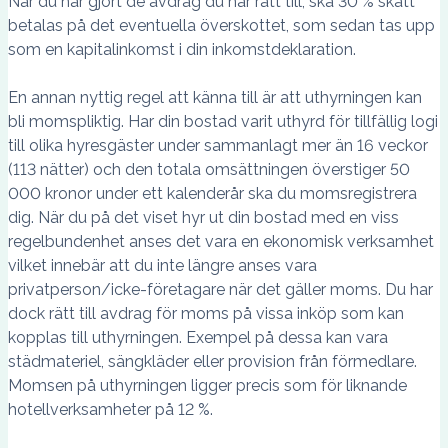
När du har gjort de avdrag du har rätt till, ska 30 % skatt
betalas på det eventuella överskottet, som sedan tas upp
som en kapitalinkomst i din inkomstdeklaration.
En annan nyttig regel att känna till är att uthyrningen kan
bli momspliktig. Har din bostad varit uthyrd för tillfällig logi
till olika hyresgäster under sammanlagt mer än 16 veckor
(113 nätter) och den totala omsättningen överstiger 50
000 kronor under ett kalenderår ska du momsregistrera
dig. När du på det viset hyr ut din bostad med en viss
regelbundenhet anses det vara en ekonomisk verksamhet
vilket innebär att du inte längre anses vara
privatperson/icke-företagare när det gäller moms. Du har
dock rätt till avdrag för moms på vissa inköp som kan
kopplas till uthyrningen. Exempel på dessa kan vara
städmateriel, sängkläder eller provision från förmedlare.
Momsen på uthyrningen ligger precis som för liknande
hotellverksamheter på 12 %.