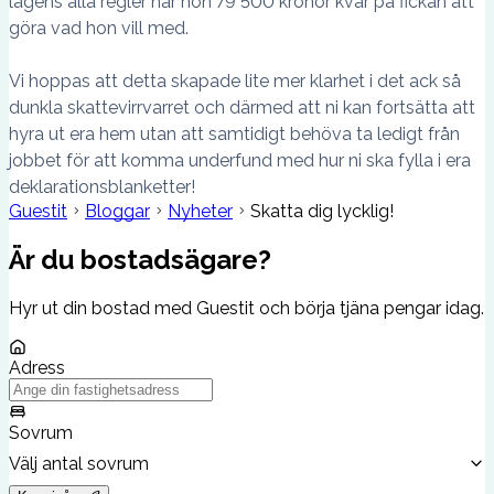
lagens alla regler har hon 79 500 kronor kvar på fickan att
göra vad hon vill med.
Vi hoppas att detta skapade lite mer klarhet i det ack så
dunkla skattevirrvarret och därmed att ni kan fortsätta att
hyra ut era hem utan att samtidigt behöva ta ledigt från
jobbet för att komma underfund med hur ni ska fylla i era
deklarationsblanketter!
Guestit
Bloggar
Nyheter
Skatta dig lycklig!
Är du bostadsägare?
Hyr ut din bostad med Guestit och börja tjäna pengar idag.
Adress
Sovrum
Välj antal sovrum