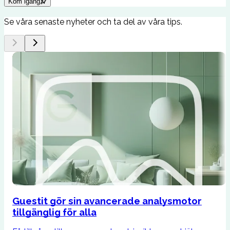
Kom igång
Se våra senaste nyheter och ta del av våra tips.
Guestit gör sin avancerade analysmotor
tillgänglig för alla
F