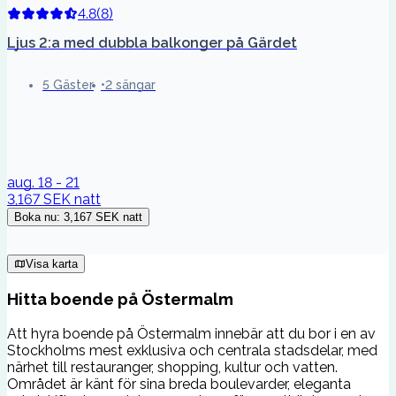
4.8
(
8
)
Ljus 2:a med dubbla balkonger på Gärdet
5 Gäster
2 sängar
aug. 18 - 21
3,167 SEK
natt
Boka nu
:
3,167 SEK
natt
Visa karta
Hitta boende på Östermalm
Att hyra boende på Östermalm innebär att du bor i en av
Stockholms mest exklusiva och centrala stadsdelar, med
närhet till restauranger, shopping, kultur och vatten.
Området är känt för sina breda boulevarder, eleganta