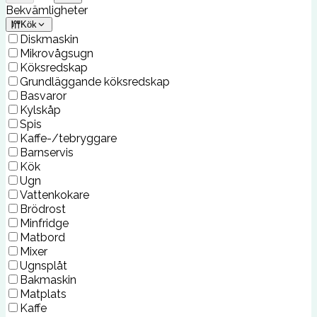
Bekvämligheter
Kök
Diskmaskin
Mikrovågsugn
Köksredskap
Grundläggande köksredskap
Basvaror
Kylskåp
Spis
Kaffe-/tebryggare
Barnservis
Kök
Ugn
Vattenkokare
Brödrost
Minfridge
Matbord
Mixer
Ugnsplåt
Bakmaskin
Matplats
Kaffe