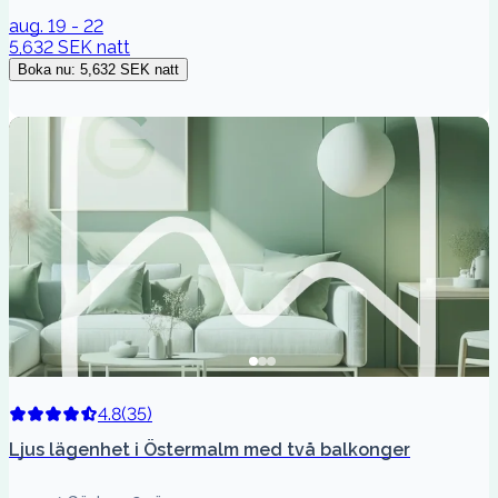
aug. 19 - 22
5,632 SEK
natt
Boka nu
:
5,632 SEK
natt
4.8
(
35
)
Ljus lägenhet i Östermalm med två balkonger