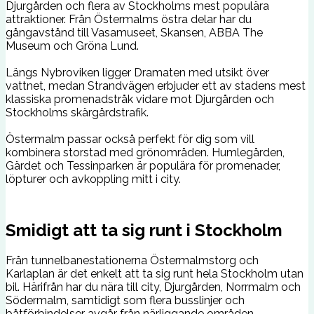
Djurgården och flera av Stockholms mest populära
attraktioner. Från Östermalms östra delar har du
gångavstånd till Vasamuseet, Skansen, ABBA The
Museum och Gröna Lund.
Längs Nybroviken ligger Dramaten med utsikt över
vattnet, medan Strandvägen erbjuder ett av stadens mest
klassiska promenadstråk vidare mot Djurgården och
Stockholms skärgårdstrafik.
Östermalm passar också perfekt för dig som vill
kombinera storstad med grönområden. Humlegården,
Gärdet och Tessinparken är populära för promenader,
löpturer och avkoppling mitt i city.
Smidigt att ta sig runt i Stockholm
Från tunnelbanestationerna Östermalmstorg och
Karlaplan är det enkelt att ta sig runt hela Stockholm utan
bil. Härifrån har du nära till city, Djurgården, Norrmalm och
Södermalm, samtidigt som flera busslinjer och
båtförbindelser avgår från närliggande områden.