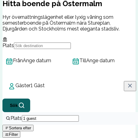
Hitta boende på Östermalm
Hyr övernattningslägenhet eller lyxig våning som
semesterboende på Östermalm nära Stureplan,
Djurgården och Stockholms mest eleganta stadsliv.
Plats
Från
Ange datum
Till
Ange datum
Gäster
1 Gäst
Sök
Plats
Sortera efter
Filter