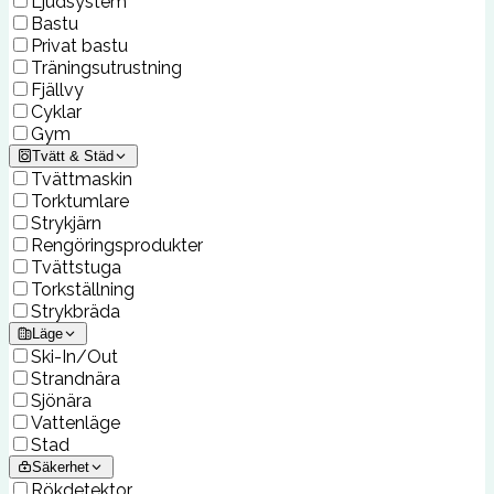
Ljudsystem
Bastu
Privat bastu
Träningsutrustning
Fjällvy
Cyklar
Gym
Tvätt & Städ
Tvättmaskin
Torktumlare
Strykjärn
Rengöringsprodukter
Tvättstuga
Torkställning
Strykbräda
Läge
Ski-In/Out
Strandnära
Sjönära
Vattenläge
Stad
Säkerhet
Rökdetektor