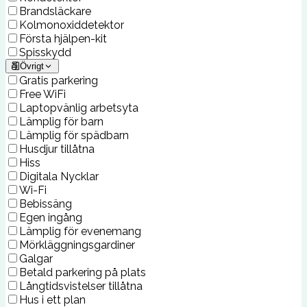
Brandsläckare
Kolmonoxiddetektor
Första hjälpen-kit
Spisskydd
Övrigt
Gratis parkering
Free WiFi
Laptopvänlig arbetsyta
Lämplig för barn
Lämplig för spädbarn
Husdjur tillåtna
Hiss
Digitala Nycklar
Wi-Fi
Bebissäng
Egen ingång
Lämplig för evenemang
Mörkläggningsgardiner
Galgar
Betald parkering på plats
Långtidsvistelser tillåtna
Hus i ett plan