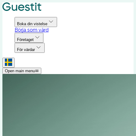
Boka din vistelse
Börja som värd
Företaget
För värdar
Open main menu