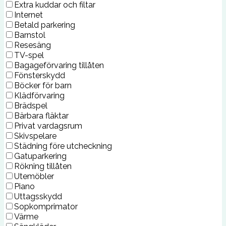
Extra kuddar och filtar
Internet
Betald parkering
Barnstol
Resesäng
TV-spel
Bagageförvaring tillåten
Fönsterskydd
Böcker för barn
Klädförvaring
Brädspel
Bärbara fläktar
Privat vardagsrum
Skivspelare
Städning före utcheckning
Gatuparkering
Rökning tillåten
Utemöbler
Piano
Uttagsskydd
Sopkomprimator
Värme