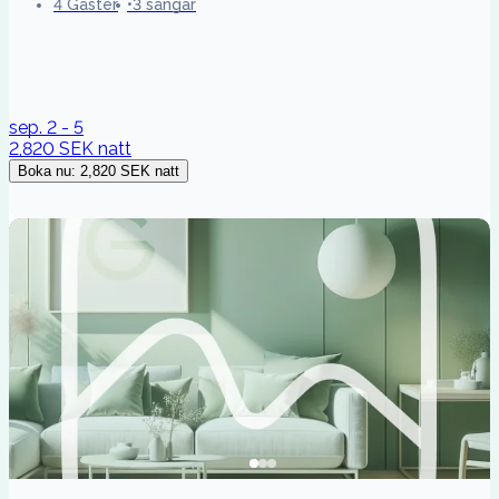
4 Gäster
3 sängar
sep. 2 - 5
2,820 SEK
natt
Boka nu
:
2,820 SEK
natt