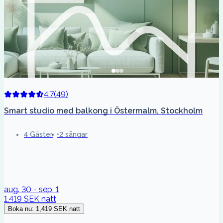
4.7
(
49
)
Smart studio med balkong i Östermalm, Stockholm
4 Gäster
2 sängar
aug. 30 - sep. 1
1,419 SEK
natt
Boka nu
:
1,419 SEK
natt