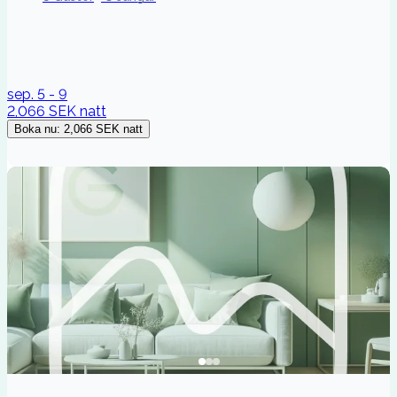
sep. 5 - 9
2,066 SEK
natt
Boka nu
:
2,066 SEK
natt