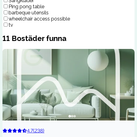
Sängkläder
Ping pong table
barbeque utensils
wheelchair access possible
tv
11
Bostäder funna
4.7
(
238
)