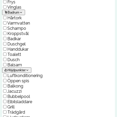
Frys
Vinglas
Badrum
Hårtork
Varmvatten
Schampo
Kroppstvål
Badkar
Duschgel
Handdukar
Toalett
Dusch
Balsam
Höjdpunkter
Luftkonditionering
Öppen spis
Balkong
Jacuzzi
Bubbelpool
Elbilsladdare
Grill
Trädgård