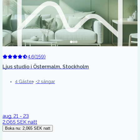
4.6
(
159
)
Ljus studio i Östermalm, Stockholm
4 Gäster
2 sängar
aug. 21 - 23
2,065 SEK
natt
Boka nu
:
2,065 SEK
natt