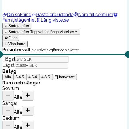
Din sökning
Bästa erbjudande
Nära till centrum
Familjelägenhet
Lång vistelse
Sortera efter
Sortera efter
:
Toppval för långa vistelser
Filter
Visa karta
Prisintervall
Inklusive avgifter och skatter
Högst
Lägst
Betyg
Alla
5-4.5
4.5-4
4-3.5
Ej betygsatt
Rum och sängar
Sovrum
Alla
Sängar
Alla
Badrum
Alla