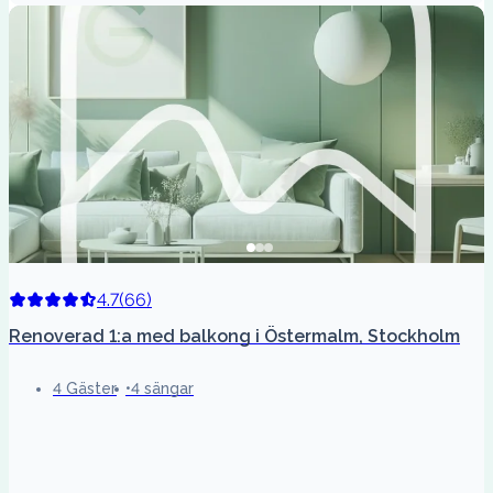
4.7
(
66
)
Renoverad 1:a med balkong i Östermalm, Stockholm
4 Gäster
4 sängar