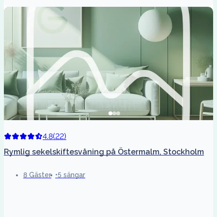
4.8
(
22
)
Rymlig sekelskiftesvåning på Östermalm, Stockholm
8 Gäster
5 sängar