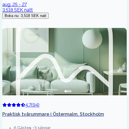
aug. 25 - 27
3,518 SEK
natt
Boka nu
:
3,518 SEK
natt
4.7
(
94
)
Praktisk tvårummare i Östermalm, Stockholm
6 Gäster
3 sängar