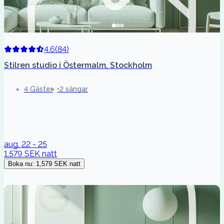
4.6
(
84
)
Stilren studio i Östermalm, Stockholm
4 Gäster
2 sängar
aug. 22 - 25
1,579 SEK
natt
Boka nu
:
1,579 SEK
natt