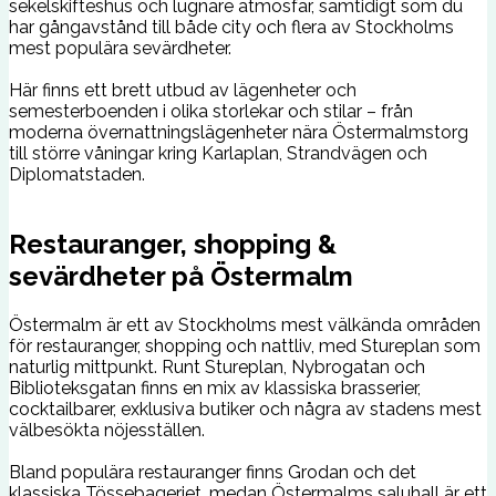
sekelskifteshus och lugnare atmosfär, samtidigt som du
har gångavstånd till både city och flera av Stockholms
mest populära sevärdheter.
Här finns ett brett utbud av lägenheter och
semesterboenden i olika storlekar och stilar – från
moderna övernattningslägenheter nära Östermalmstorg
till större våningar kring Karlaplan, Strandvägen och
Diplomatstaden.
Restauranger, shopping &
sevärdheter på Östermalm
Östermalm är ett av Stockholms mest välkända områden
för restauranger, shopping och nattliv, med Stureplan som
naturlig mittpunkt. Runt Stureplan, Nybrogatan och
Biblioteksgatan finns en mix av klassiska brasserier,
cocktailbarer, exklusiva butiker och några av stadens mest
välbesökta nöjesställen.
Bland populära restauranger finns Grodan och det
klassiska Tössebageriet, medan Östermalms saluhall är ett