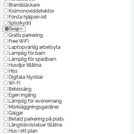
Brandsläckare
Kolmonoxiddetektor
Första hjälpen-kit
Spisskydd
Övrigt
Gratis parkering
Free WiFi
Laptopvänlig arbetsyta
Lämplig för barn
Lämplig för spädbarn
Husdjur tillåtna
Hiss
Digitala Nycklar
Wi-Fi
Bebissäng
Egen ingång
Lämplig för evenemang
Mörkläggningsgardiner
Galgar
Betald parkering på plats
Långtidsvistelser tillåtna
Hus i ett plan