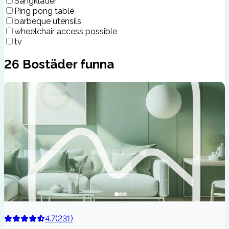
Sängkläder
Ping pong table
barbeque utensils
wheelchair access possible
tv
26
Bostäder funna
4.7
(
231
)