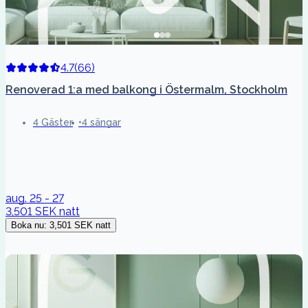
4.7
(
66
)
Renoverad 1:a med balkong i Östermalm, Stockholm
4 Gäster
4 sängar
aug. 25 - 27
3,501 SEK
natt
Boka nu
:
3,501 SEK
natt