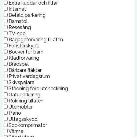
Extra kuddar och filtar
Internet
Betald parkering
Barnstol
Resesäng
TV-spel
Bagageförvaring tillåten
Fönsterskydd
Böcker för barn
Klädförvaring
Brädspel
Bärbara fläktar
Privat vardagsrum
Skivspelare
Städning före utcheckning
Gatuparkering
Rökning tillåten
Utemöbler
Piano
Uttagsskydd
Sopkomprimator
Värme