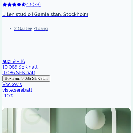
4.6
(
73
)
Liten studio i Gamla stan, Stockholm
2 Gäster
1 säng
aug. 9 - 16
10,085 SEK
natt
9,085 SEK
natt
Boka nu
:
9,085 SEK
natt
Veckovis
vistelserabatt
-
10
%