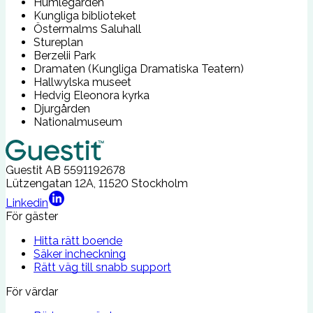
Humlegården
Kungliga biblioteket
Östermalms Saluhall
Stureplan
Berzelii Park
Dramaten (Kungliga Dramatiska Teatern)
Hallwylska museet
Hedvig Eleonora kyrka
Djurgården
Nationalmuseum
Guestit AB
5591192678
Lützengatan 12A, 11520 Stockholm
Linkedin
För gäster
Hitta rätt boende
Säker incheckning
Rätt väg till snabb support
För värdar