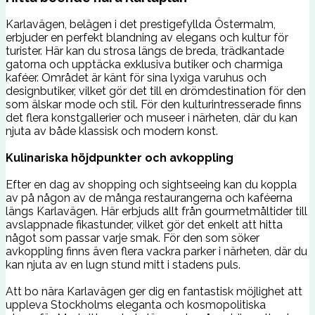
Karlavägen, belägen i det prestigefyllda Östermalm,
erbjuder en perfekt blandning av elegans och kultur för
turister. Här kan du strosa längs de breda, trädkantade
gatorna och upptäcka exklusiva butiker och charmiga
kaféer. Området är känt för sina lyxiga varuhus och
designbutiker, vilket gör det till en drömdestination för den
som älskar mode och stil. För den kulturintresserade finns
det flera konstgallerier och museer i närheten, där du kan
njuta av både klassisk och modern konst.
Kulinariska höjdpunkter och avkoppling
Efter en dag av shopping och sightseeing kan du koppla
av på någon av de många restaurangerna och kaféerna
längs Karlavägen. Här erbjuds allt från gourmetmåltider till
avslappnade fikastunder, vilket gör det enkelt att hitta
något som passar varje smak. För den som söker
avkoppling finns även flera vackra parker i närheten, där du
kan njuta av en lugn stund mitt i stadens puls.
Att bo nära Karlavägen ger dig en fantastisk möjlighet att
uppleva Stockholms eleganta och kosmopolitiska