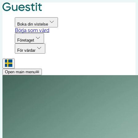
Boka din vistelse
Börja som värd
Företaget
För värdar
Open main menu