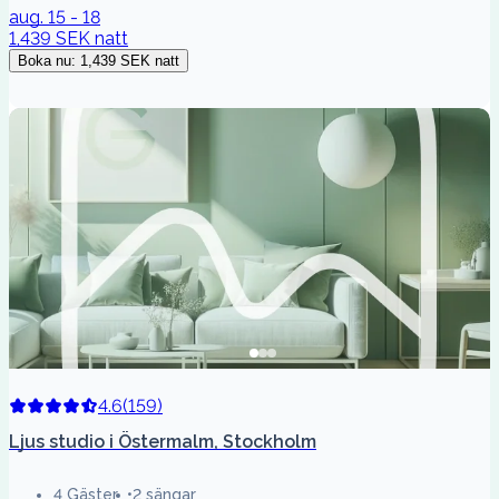
aug. 15 - 18
1,439 SEK
natt
Boka nu
:
1,439 SEK
natt
4.6
(
159
)
Ljus studio i Östermalm, Stockholm
4 Gäster
2 sängar