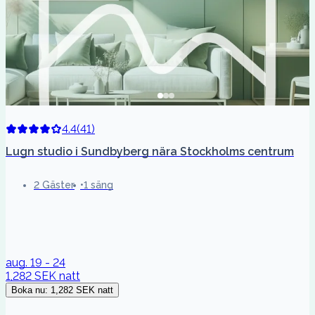
4.4
(
41
)
Lugn studio i Sundbyberg nära Stockholms centrum
2 Gäster
1 säng
aug. 19 - 24
1,282 SEK
natt
Boka nu
:
1,282 SEK
natt