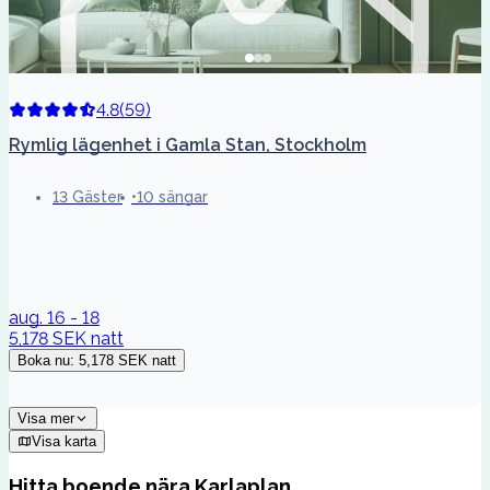
4.8
(
59
)
Rymlig lägenhet i Gamla Stan, Stockholm
13 Gäster
10 sängar
aug. 16 - 18
5,178 SEK
natt
Boka nu
:
5,178 SEK
natt
Visa mer
Visa karta
Hitta boende nära Karlaplan