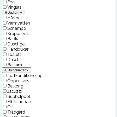
Frys
Vinglas
Badrum
Hårtork
Varmvatten
Schampo
Kroppstvål
Badkar
Duschgel
Handdukar
Toalett
Dusch
Balsam
Höjdpunkter
Luftkonditionering
Öppen spis
Balkong
Jacuzzi
Bubbelpool
Elbilsladdare
Grill
Trädgård