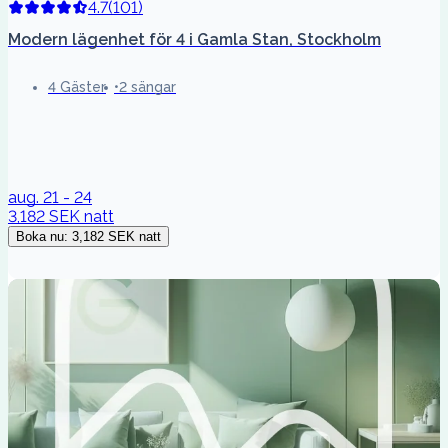
4.7
(
101
)
Modern lägenhet för 4 i Gamla Stan, Stockholm
4 Gäster
2 sängar
aug. 21 - 24
3,182 SEK
natt
Boka nu
:
3,182 SEK
natt