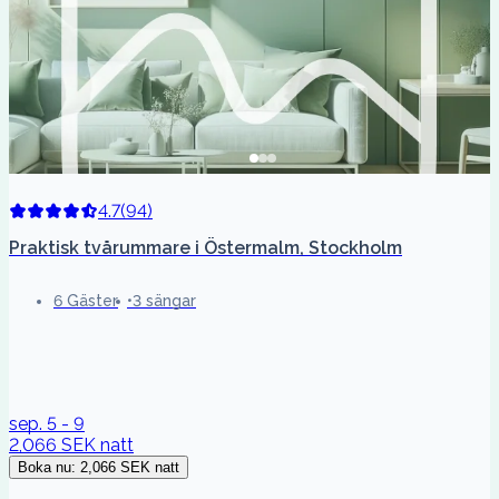
4.7
(
94
)
Praktisk tvårummare i Östermalm, Stockholm
6 Gäster
3 sängar
sep. 5 - 9
2,066 SEK
natt
Boka nu
:
2,066 SEK
natt