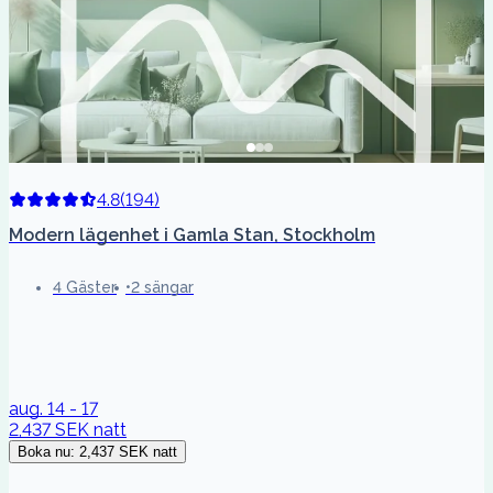
4.8
(
194
)
Modern lägenhet i Gamla Stan, Stockholm
4 Gäster
2 sängar
aug. 14 - 17
2,437 SEK
natt
Boka nu
:
2,437 SEK
natt