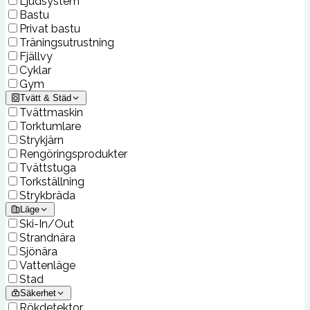
Ljudsystem
Bastu
Privat bastu
Träningsutrustning
Fjällvy
Cyklar
Gym
Tvätt & Städ
Tvättmaskin
Torktumlare
Strykjärn
Rengöringsprodukter
Tvättstuga
Torkställning
Strykbräda
Läge
Ski-In/Out
Strandnära
Sjönära
Vattenläge
Stad
Säkerhet
Rökdetektor