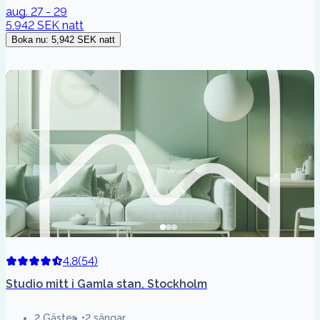
aug. 27 - 29
5,942 SEK
natt
Boka nu
:
5,942 SEK
natt
4.8
(
54
)
Studio mitt i Gamla stan, Stockholm
2 Gäster
2 sängar