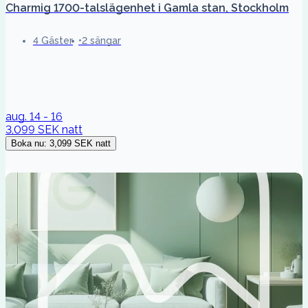
Charmig 1700-talslägenhet i Gamla stan, Stockholm
4 Gäster
2 sängar
aug. 14 - 16
3,099 SEK
natt
Boka nu
:
3,099 SEK
natt