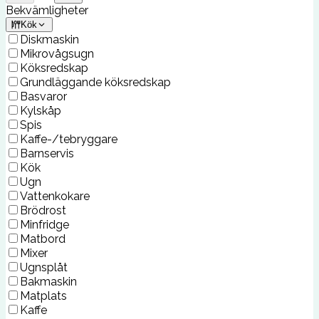
Bekvämligheter
Kök
Diskmaskin
Mikrovågsugn
Köksredskap
Grundläggande köksredskap
Basvaror
Kylskåp
Spis
Kaffe-/tebryggare
Barnservis
Kök
Ugn
Vattenkokare
Brödrost
Minfridge
Matbord
Mixer
Ugnsplåt
Bakmaskin
Matplats
Kaffe