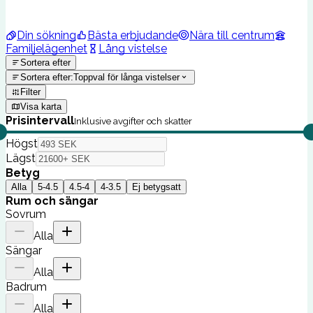
Din sökning
Bästa erbjudande
Nära till centrum
Familjelägenhet
Lång vistelse
Sortera efter
Sortera efter
:
Toppval för långa vistelser
Filter
Visa karta
Prisintervall
Inklusive avgifter och skatter
Högst
Lägst
Betyg
Alla
5-4.5
4.5-4
4-3.5
Ej betygsatt
Rum och sängar
Sovrum
Alla
Sängar
Alla
Badrum
Alla