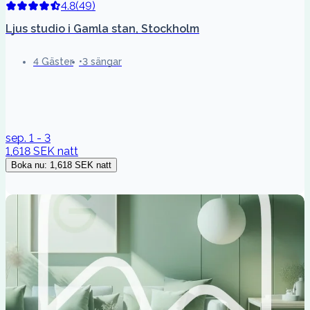
4.8
(
49
)
Ljus studio i Gamla stan, Stockholm
4 Gäster
3 sängar
sep. 1 - 3
1,618 SEK
natt
Boka nu
:
1,618 SEK
natt