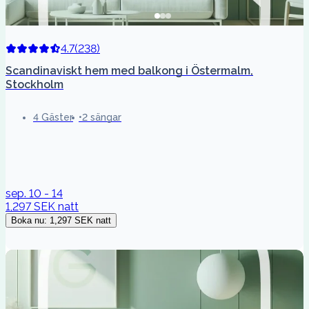
4.7
(
238
)
Scandinaviskt hem med balkong i Östermalm,
Stockholm
4 Gäster
2 sängar
sep. 10 - 14
1,297 SEK
natt
Boka nu
:
1,297 SEK
natt