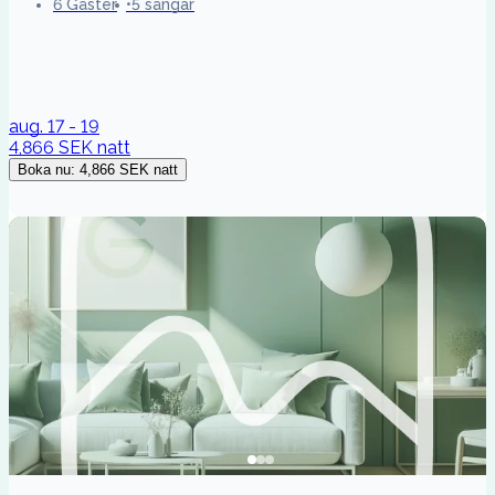
6 Gäster
5 sängar
aug. 17 - 19
4,866 SEK
natt
Boka nu
:
4,866 SEK
natt