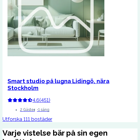
Smart studio på lugna Lidingö, nära
Stockholm
4.6
(
451
)
2 Gäster
1 säng
Utforska 111 bostäder
Varje vistelse bär på sin egen