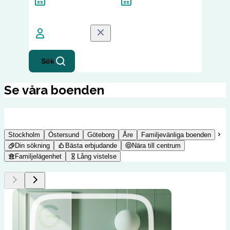
Gäster
1
Gäst
Sök
Se våra boenden
Stockholm
Östersund
Göteborg
Åre
Familjevänliga boenden
Din sökning
Bästa erbjudande
Nära till centrum
Familjelägenhet
Lång vistelse