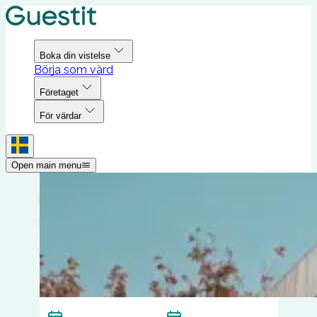
Boka din vistelse
Börja som värd
Företaget
För värdar
Open main menu
Boka ditt boende idag -
snabbt och enkelt.
För ett par dagar, en vecka eller flera månader.
Plats
Från
Ange datum
Till
Ange datum