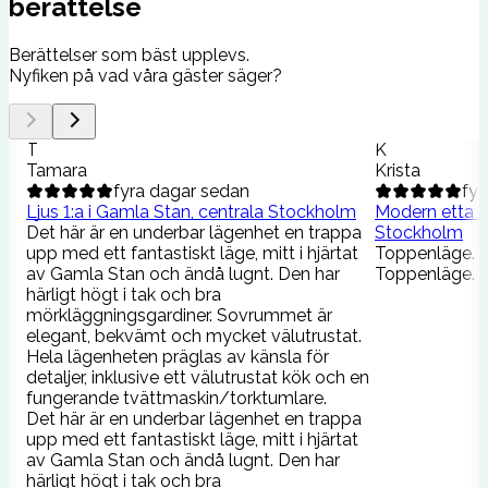
berättelse
Berättelser som bäst upplevs.
Nyfiken på vad våra gäster säger?
T
K
Tamara
Krista
fyra dagar sedan
fyr
Ljus 1:a i Gamla Stan, centrala Stockholm
Modern etta i
Det här är en underbar lägenhet en trappa
Stockholm
upp med ett fantastiskt läge, mitt i hjärtat
Toppenläge. Vä
av Gamla Stan och ändå lugnt. Den har
Toppenläge. Vä
härligt högt i tak och bra
mörkläggningsgardiner. Sovrummet är
elegant, bekvämt och mycket välutrustat.
Hela lägenheten präglas av känsla för
detaljer, inklusive ett välutrustat kök och en
fungerande tvättmaskin/torktumlare.
Det här är en underbar lägenhet en trappa
upp med ett fantastiskt läge, mitt i hjärtat
av Gamla Stan och ändå lugnt. Den har
härligt högt i tak och bra