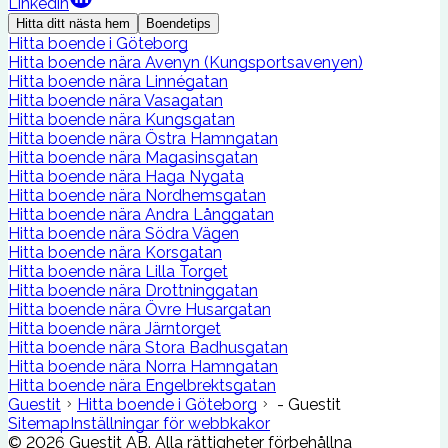
Linkedin
Hitta ditt nästa hem
Boendetips
Hitta boende i Göteborg
Hitta boende nära Avenyn (Kungsportsavenyen)
Hitta boende nära Linnégatan
Hitta boende nära Vasagatan
Hitta boende nära Kungsgatan
Hitta boende nära Östra Hamngatan
Hitta boende nära Magasinsgatan
Hitta boende nära Haga Nygata
Hitta boende nära Nordhemsgatan
Hitta boende nära Andra Långgatan
Hitta boende nära Södra Vägen
Hitta boende nära Korsgatan
Hitta boende nära Lilla Torget
Hitta boende nära Drottninggatan
Hitta boende nära Övre Husargatan
Hitta boende nära Järntorget
Hitta boende nära Stora Badhusgatan
Hitta boende nära Norra Hamngatan
Hitta boende nära Engelbrektsgatan
Guestit
Hitta boende i Göteborg
- Guestit
Sitemap
Inställningar för webbkakor
©
2026
Guestit AB.
Alla rättigheter förbehållna