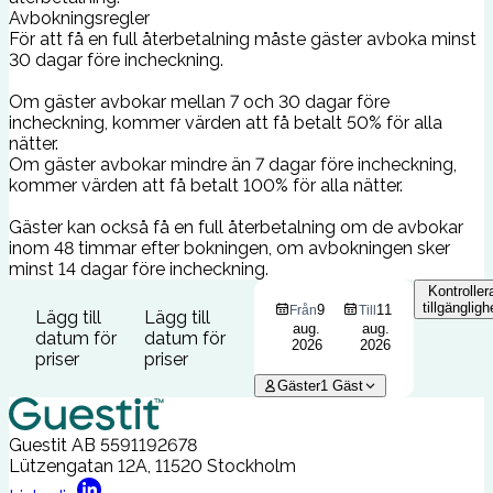
Avbokningsregler
För att få en full återbetalning måste gäster avboka minst
30 dagar före incheckning.
Om gäster avbokar mellan 7 och 30 dagar före
incheckning, kommer värden att få betalt 50% för alla
nätter.
Om gäster avbokar mindre än 7 dagar före incheckning,
kommer värden att få betalt 100% för alla nätter.
Gäster kan också få en full återbetalning om de avbokar
inom 48 timmar efter bokningen, om avbokningen sker
minst 14 dagar före incheckning.
Kontroller
tillgängligh
9
11
Från
Till
Lägg till
Lägg till
aug.
aug.
datum för
datum för
2026
2026
priser
priser
Gäster
1
Gäst
Guestit AB
5591192678
Lützengatan 12A, 11520 Stockholm