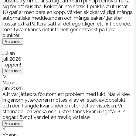
Duschutrymmet är så lågt att man i princip behöver huka
sig för att duscha. Köket är inte särskilt praktiskt utrustat –
10 gafflar men bara en kopp. Värden skickar väldigt många
automatiska meddelanden och många saker/tjänster
kostar extra.På flera sätt är det egentligen ett fint boende,
men tyvärr känns det inte helt genomtänkt på flera
punkter.
Visa mer
J
Julian
juli 2026
Toppen!
Visa mer
M
Maxine
juni 2026
Allt var jättebra förutom ett problem med lukt. När vi klev
in genom ytterdörren möttes vi av en stark avloppslukt,
och den hängde kvar under en stor del av vistelsen. Vi
stannade i en vecka och lukten fanns kvar i ungefär 3–4
dagar. I övrigt var det en trevlig vistelse.
Visa mer
Y
Yoann