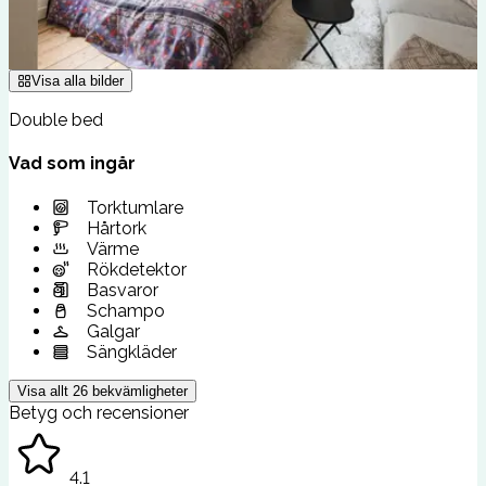
Visa alla bilder
Double bed
Vad som ingår
Torktumlare
Hårtork
Värme
Rökdetektor
Basvaror
Schampo
Galgar
Sängkläder
Visa allt
26
bekvämligheter
Betyg och recensioner
4.1