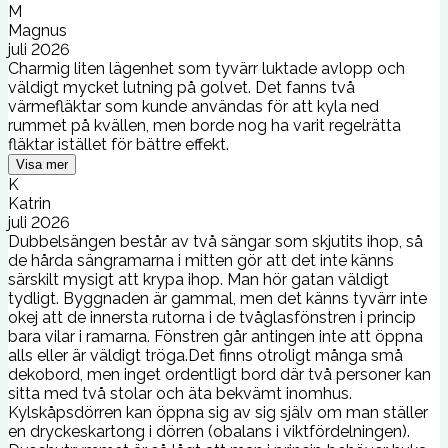
M
Magnus
juli 2026
Charmig liten lägenhet som tyvärr luktade avlopp och
väldigt mycket lutning på golvet. Det fanns två
värmefläktar som kunde användas för att kyla ned
rummet på kvällen, men borde nog ha varit regelrätta
fläktar istället för bättre effekt.
Visa mer
K
Katrin
juli 2026
Dubbelsängen består av två sängar som skjutits ihop, så
de hårda sängramarna i mitten gör att det inte känns
särskilt mysigt att krypa ihop. Man hör gatan väldigt
tydligt. Byggnaden är gammal, men det känns tyvärr inte
okej att de innersta rutorna i de tvåglasfönstren i princip
bara vilar i ramarna. Fönstren går antingen inte att öppna
alls eller är väldigt tröga.Det finns otroligt många små
dekobord, men inget ordentligt bord där två personer kan
sitta med två stolar och äta bekvämt inomhus.
Kylskåpsdörren kan öppna sig av sig själv om man ställer
en dryckeskartong i dörren (obalans i viktfördelningen).