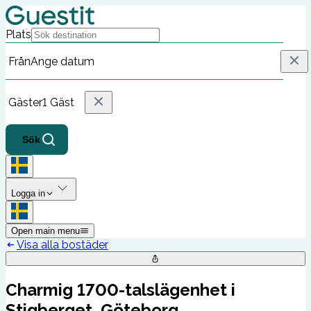
Plats
Från
Ange datum
Gäster
1 Gäst
Sök
Logga in
Open main menu
Visa alla bostäder
Charmig 1700-talslägenhet i
Stigberget, Göteborg