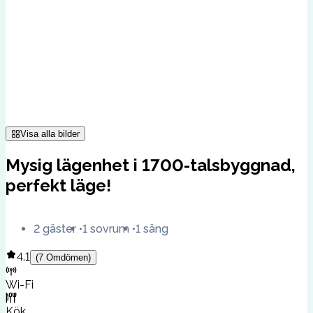
Visa alla bilder
Mysig lägenhet i 1700-talsbyggnad,
perfekt läge!
2 gäster
1 sovrum
1 säng
4.1
(
7
Omdömen
)
Wi-Fi
Kök