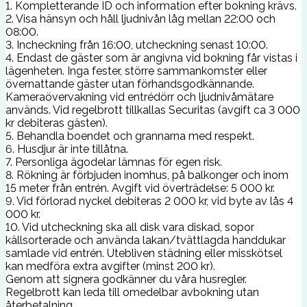
1. Kompletterande ID och information efter bokning krävs.
2. Visa hänsyn och håll ljudnivån låg mellan 22:00 och
08:00.
3. Incheckning från 16:00, utcheckning senast 10:00.
4. Endast de gäster som är angivna vid bokning får vistas i
lägenheten. Inga fester, större sammankomster eller
övernattande gäster utan förhandsgodkännande.
Kameraövervakning vid entrédörr och ljudnivåmätare
används. Vid regelbrott tillkallas Securitas (avgift ca 3 000
kr debiteras gästen).
5. Behandla boendet och grannarna med respekt.
6. Husdjur är inte tillåtna.
7. Personliga ägodelar lämnas för egen risk.
8. Rökning är förbjuden inomhus, på balkonger och inom
15 meter från entrén. Avgift vid överträdelse: 5 000 kr.
9. Vid förlorad nyckel debiteras 2 000 kr, vid byte av lås 4
000 kr.
10. Vid utcheckning ska all disk vara diskad, sopor
källsorterade och använda lakan/tvättlagda handdukar
samlade vid entrén. Utebliven städning eller misskötsel
kan medföra extra avgifter (minst 200 kr).
Genom att signera godkänner du våra husregler.
Regelbrott kan leda till omedelbar avbokning utan
återbetalning.