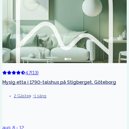
4.7
(
13
)
Mysig etta i 1790-talshus på Stigberget, Göteborg
2 Gäster
1 säng
aug. 8 - 12