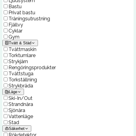
Ljudsystem
Bastu
Privat bastu
Träningsutrustning
Fjällvy
Cyklar
Gym
Tvätt & Städ
Tvättmaskin
Torktumlare
Strykjärn
Rengöringsprodukter
Tvättstuga
Torkställning
Strykbräda
Läge
Ski-In/Out
Strandnära
Sjönära
Vattenläge
Stad
Säkerhet
Rökdetektor