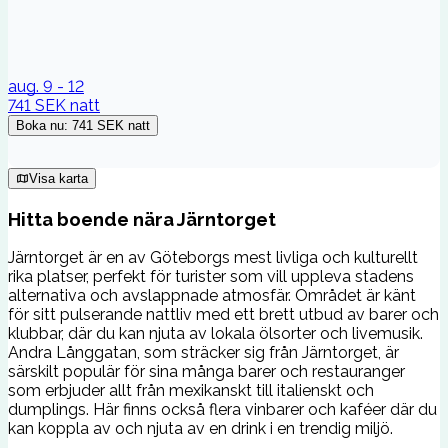
aug. 9 - 12
741 SEK
natt
Boka nu
:
741 SEK
natt
Visa karta
Hitta boende nära Järntorget
Järntorget är en av Göteborgs mest livliga och kulturellt
rika platser, perfekt för turister som vill uppleva stadens
alternativa och avslappnade atmosfär. Området är känt
för sitt pulserande nattliv med ett brett utbud av barer och
klubbar, där du kan njuta av lokala ölsorter och livemusik.
Andra Långgatan, som sträcker sig från Järntorget, är
särskilt populär för sina många barer och restauranger
som erbjuder allt från mexikanskt till italienskt och
dumplings. Här finns också flera vinbarer och kaféer där du
kan koppla av och njuta av en drink i en trendig miljö.