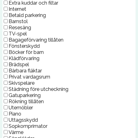
Extra kuddar och filtar
Internet
Betald parkering
Barnstol
Resesäng
TV-spel
Bagageförvaring tillåten
Fönsterskydd
Böcker för barn
Klädförvaring
Brädspel
Bärbara fläktar
Privat vardagsrum
Skivspelare
Städning före utcheckning
Gatuparkering
Rökning tillåten
Utemöbler
Piano
Uttagsskydd
Sopkomprimator
Värme