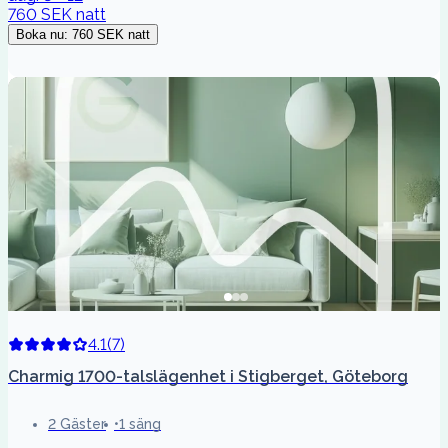
760 SEK
natt
Boka nu
:
760 SEK
natt
4.1
(
7
)
Charmig 1700-talslägenhet i Stigberget, Göteborg
2 Gäster
1 säng