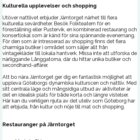
Kulturella upplevelser och shopping
Utöver nattlivet erbjuder Järntorget närhet till flera
kulturella sevärdheter. Besök Folkteatern för en
föreställning eller Pustervik, en kombinerad restaurang och
konsertlokal som är känd för sina spännande evenemang.
För den som är intresserad av shopping finns det flera
charmiga butiker i området som säljer allt från
vintagekläder till lokala hantverk. Missa inte att utforska de
närliggande Långgatorna, där du hittar unika butiker och
secondhand-affärer.
Att bo nära Järntorget ger dig en fantastisk möjlighet att
uppleva Göteborgs dynamiska kulturscen och nattliv. Med
sitt centrala läge och mångsidiga utbud av aktiviteter är
det en idealisk plats för både korta och längre vistelser.
Här kan du verkligen njuta av det uteliv som Göteborg har
att erbjuda, från kultur och nöje till mat och shopping.
Restauranger på Järntorget