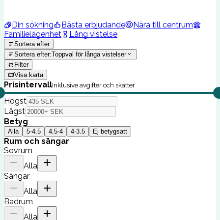
Din sökning
Bästa erbjudande
Nära till centrum
Familjelägenhet
Lång vistelse
Sortera efter
Sortera efter
:
Toppval för långa vistelser
Filter
Visa karta
Prisintervall
Inklusive avgifter och skatter
Högst
Lägst
Betyg
Alla
5-4.5
4.5-4
4-3.5
Ej betygsatt
Rum och sängar
Sovrum
Alla
Sängar
Alla
Badrum
Alla