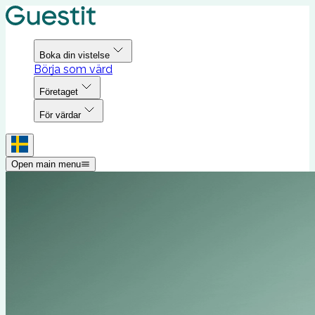
Boka din vistelse
Börja som värd
Företaget
För värdar
Open main menu