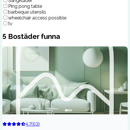
Sängkläder
Ping pong table
barbeque utensils
wheelchair access possible
tv
5
Bostäder funna
4.7
(
63
)