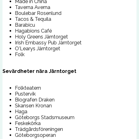
Made in China
Taverna Averna
Boulebar Rosenlund
Tacos & Tequila
Barabicu
Hagabions Café
Holy Greens Järntorget
Irish Embassy Pub Järntorget
O'Learys Järntorget
Folk
Sevärdheter nära Järntorget
Folkteatern
Pustervik
Biografen Draken
Skansen Kronan
Haga
Göteborgs Stadsmuseum
Feskekôrka
Trädgårdsföreningen
Göteborgsoperan