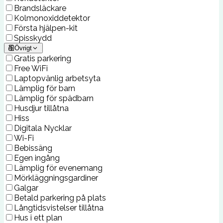
Brandsläckare
Kolmonoxiddetektor
Första hjälpen-kit
Spisskydd
Övrigt
Gratis parkering
Free WiFi
Laptopvänlig arbetsyta
Lämplig för barn
Lämplig för spädbarn
Husdjur tillåtna
Hiss
Digitala Nycklar
Wi-Fi
Bebissäng
Egen ingång
Lämplig för evenemang
Mörkläggningsgardiner
Galgar
Betald parkering på plats
Långtidsvistelser tillåtna
Hus i ett plan