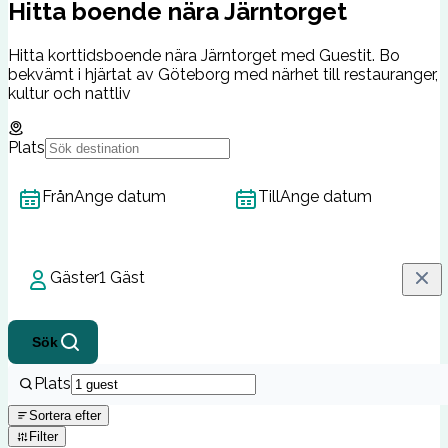
Hitta boende nära Järntorget
Hitta korttidsboende nära Järntorget med Guestit. Bo
bekvämt i hjärtat av Göteborg med närhet till restauranger,
kultur och nattliv
Plats
Från
Ange datum
Till
Ange datum
Gäster
1 Gäst
Sök
Plats
Sortera efter
Filter