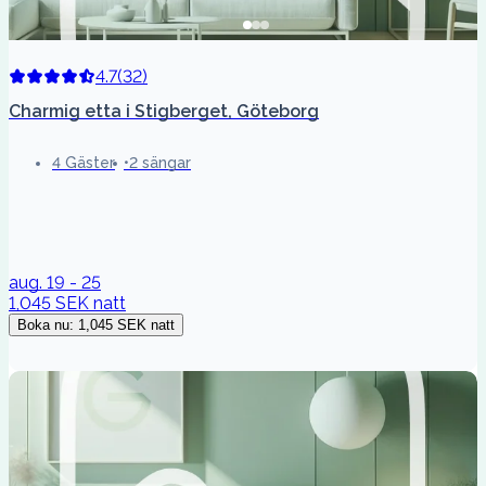
4.7
(
32
)
Charmig etta i Stigberget, Göteborg
4 Gäster
2 sängar
aug. 19 - 25
1,045 SEK
natt
Boka nu
:
1,045 SEK
natt