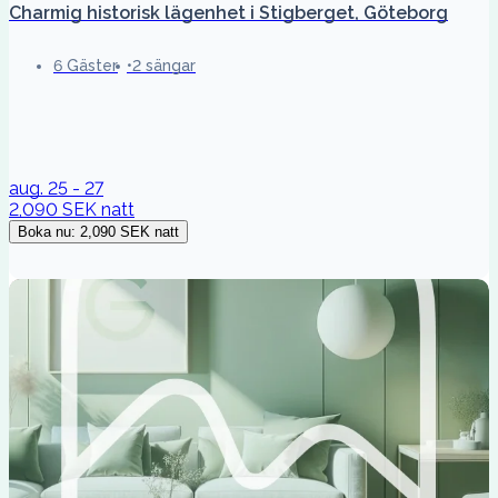
Charmig historisk lägenhet i Stigberget, Göteborg
6 Gäster
2 sängar
aug. 25 - 27
2,090 SEK
natt
Boka nu
:
2,090 SEK
natt