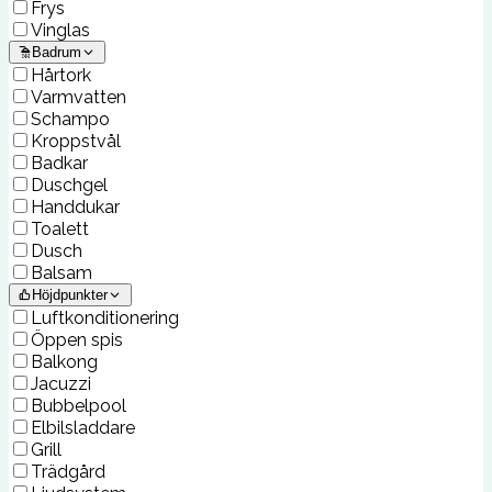
Frys
Vinglas
Badrum
Hårtork
Varmvatten
Schampo
Kroppstvål
Badkar
Duschgel
Handdukar
Toalett
Dusch
Balsam
Höjdpunkter
Luftkonditionering
Öppen spis
Balkong
Jacuzzi
Bubbelpool
Elbilsladdare
Grill
Trädgård