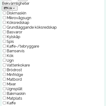
Bekvämligheter
Kök
Diskmaskin
Mikrovågsugn
Köksredskap
Grundläggande köksredskap
Basvaror
Kylskåp
Spis
Kaffe-/tebryggare
Barnservis
Kök
Ugn
Vattenkokare
Brödrost
Minfridge
Matbord
Mixer
Ugnsplåt
Bakmaskin
Matplats
Kaffe