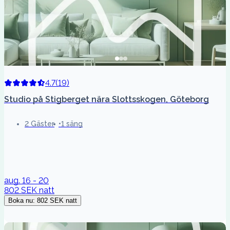
4.7
(
19
)
Studio på Stigberget nära Slottsskogen, Göteborg
2 Gäster
1 säng
aug. 16 - 20
802 SEK
natt
Boka nu
:
802 SEK
natt