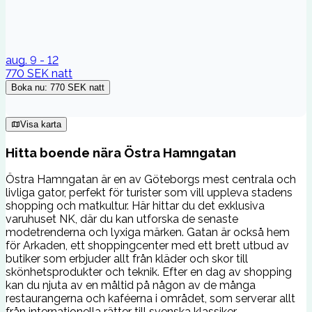
aug. 9 - 12
770 SEK
natt
Boka nu
:
770 SEK
natt
Visa karta
Hitta boende nära Östra Hamngatan
Östra Hamngatan är en av Göteborgs mest centrala och
livliga gator, perfekt för turister som vill uppleva stadens
shopping och matkultur. Här hittar du det exklusiva
varuhuset NK, där du kan utforska de senaste
modetrenderna och lyxiga märken. Gatan är också hem
för Arkaden, ett shoppingcenter med ett brett utbud av
butiker som erbjuder allt från kläder och skor till
skönhetsprodukter och teknik. Efter en dag av shopping
kan du njuta av en måltid på någon av de många
restaurangerna och kaféerna i området, som serverar allt
från internationella rätter till svenska klassiker.