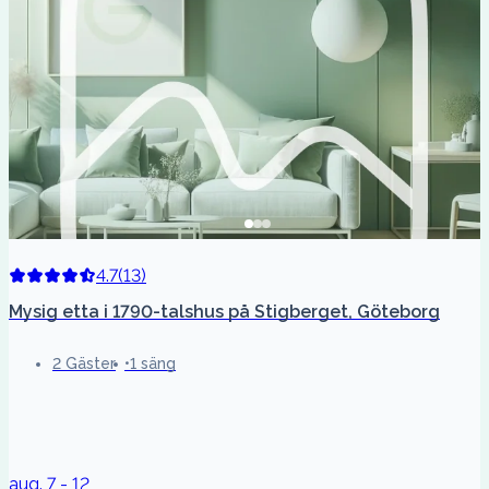
4.7
(
13
)
Mysig etta i 1790-talshus på Stigberget, Göteborg
2 Gäster
1 säng
aug. 7 - 12