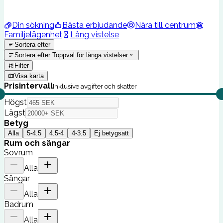
Din sökning
Bästa erbjudande
Nära till centrum
Familjelägenhet
Lång vistelse
Sortera efter
Sortera efter
:
Toppval för långa vistelser
Filter
Visa karta
Prisintervall
Inklusive avgifter och skatter
Högst
Lägst
Betyg
Alla
5-4.5
4.5-4
4-3.5
Ej betygsatt
Rum och sängar
Sovrum
Alla
Sängar
Alla
Badrum
Alla