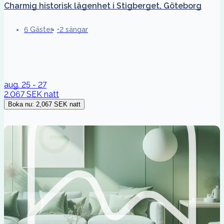
Charmig historisk lägenhet i Stigberget, Göteborg
6 Gäster
2 sängar
aug. 25 - 27
2,067 SEK
natt
Boka nu
:
2,067 SEK
natt