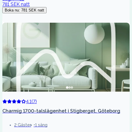
781 SEK
natt
Boka nu
:
781 SEK
natt
4.1
(
7
)
Charmig 1700-talslägenhet i Stigberget, Göteborg
2 Gäster
1 säng