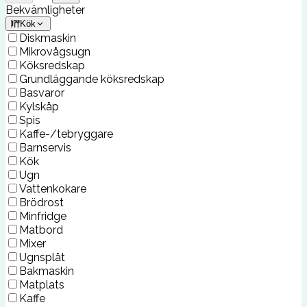
Bekvämligheter
Kök
Diskmaskin
Mikrovågsugn
Köksredskap
Grundläggande köksredskap
Basvaror
Kylskåp
Spis
Kaffe-/tebryggare
Barnservis
Kök
Ugn
Vattenkokare
Brödrost
Minfridge
Matbord
Mixer
Ugnsplåt
Bakmaskin
Matplats
Kaffe