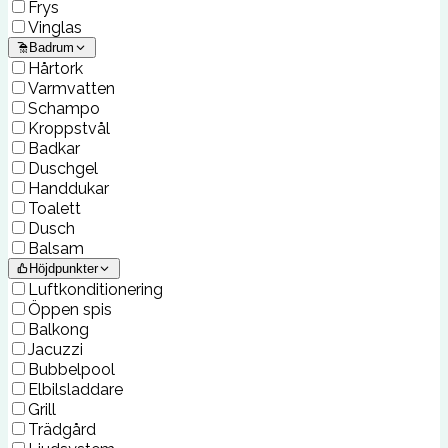
Frys
Vinglas
Badrum
Hårtork
Varmvatten
Schampo
Kroppstvål
Badkar
Duschgel
Handdukar
Toalett
Dusch
Balsam
Höjdpunkter
Luftkonditionering
Öppen spis
Balkong
Jacuzzi
Bubbelpool
Elbilsladdare
Grill
Trädgård