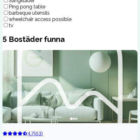
Sängkläder
Ping pong table
barbeque utensils
wheelchair access possible
tv
5
Bostäder funna
4.7
(
63
)