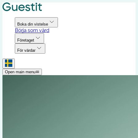
Boka din vistelse
Börja som värd
Företaget
För värdar
Open main menu