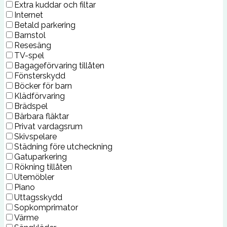
Extra kuddar och filtar
Internet
Betald parkering
Barnstol
Resesäng
TV-spel
Bagageförvaring tillåten
Fönsterskydd
Böcker för barn
Klädförvaring
Brädspel
Bärbara fläktar
Privat vardagsrum
Skivspelare
Städning före utcheckning
Gatuparkering
Rökning tillåten
Utemöbler
Piano
Uttagsskydd
Sopkomprimator
Värme