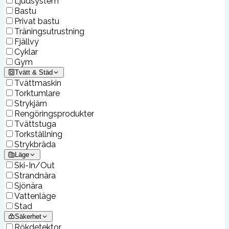
Ljudsystem
Bastu
Privat bastu
Träningsutrustning
Fjällvy
Cyklar
Gym
Tvätt & Städ
Tvättmaskin
Torktumlare
Strykjärn
Rengöringsprodukter
Tvättstuga
Torkställning
Strykbräda
Läge
Ski-In/Out
Strandnära
Sjönära
Vattenläge
Stad
Säkerhet
Rökdetektor