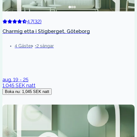
4.7
(
32
)
Charmig etta i Stigberget, Göteborg
4 Gäster
2 sängar
aug. 19 - 25
1,045 SEK
natt
Boka nu
:
1,045 SEK
natt