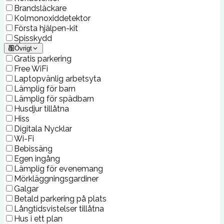
Brandsläckare
Kolmonoxiddetektor
Första hjälpen-kit
Spisskydd
Övrigt
Gratis parkering
Free WiFi
Laptopvänlig arbetsyta
Lämplig för barn
Lämplig för spädbarn
Husdjur tillåtna
Hiss
Digitala Nycklar
Wi-Fi
Bebissäng
Egen ingång
Lämplig för evenemang
Mörkläggningsgardiner
Galgar
Betald parkering på plats
Långtidsvistelser tillåtna
Hus i ett plan