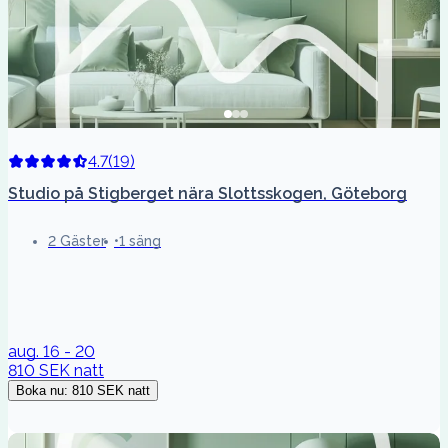
4.7
(
19
)
Studio på Stigberget nära Slottsskogen, Göteborg
2 Gäster
1 säng
aug. 16 - 20
810 SEK
natt
Boka nu
:
810 SEK
natt