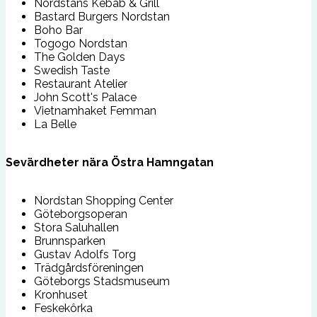
Nordstans Kebab & Grill
Bastard Burgers Nordstan
Boho Bar
Togogo Nordstan
The Golden Days
Swedish Taste
Restaurant Atelier
John Scott's Palace
Vietnamhaket Femman
La Belle
Sevärdheter nära Östra Hamngatan
Nordstan Shopping Center
Göteborgsoperan
Stora Saluhallen
Brunnsparken
Gustav Adolfs Torg
Trädgårdsföreningen
Göteborgs Stadsmuseum
Kronhuset
Feskekôrka