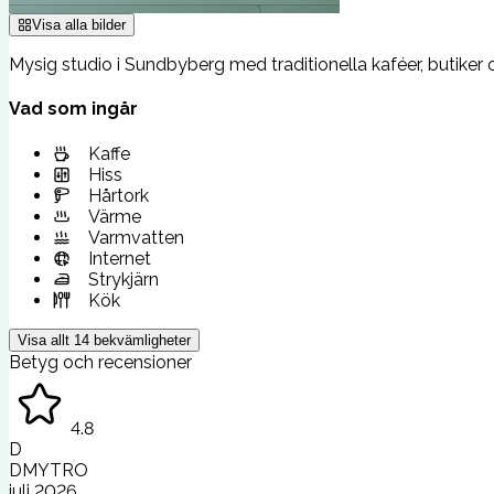
Visa alla bilder
Mysig studio i Sundbyberg med traditionella kaféer, butiker 
Vad som ingår
Kaffe
Hiss
Hårtork
Värme
Varmvatten
Internet
Strykjärn
Kök
Visa allt
14
bekvämligheter
Betyg och recensioner
4.8
D
DMYTRO
juli 2026