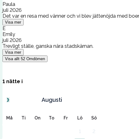
Paula
juli 2026
Det var en resa med vänner och vi blev jättenöjda med boende
Visa mer
E
Emily
juli 2026
Trevligt ställe, ganska nära stadskärnan.
Visa mer
Visa allt
52
Omdömen
1
nätte
i
Augusti
Må
Ti
On
To
Fr
Lö
Sö
1
2