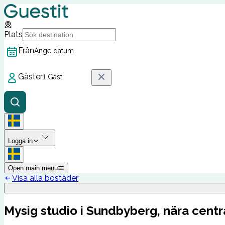
Plats
Från
Ange datum
Gäster
1 Gäst
Logga in
Open main menu
Visa alla bostäder
Mysig studio i Sundbyberg, nära cent