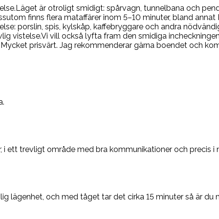
telse.Läget är otroligt smidigt: spårvagn, tunnelbana och pen
essutom finns flera mataffärer inom 5–10 minuter, bland annat I
se: porslin, spis, kylskåp, kaffebryggare och andra nödvändig
g vistelse.Vi vill också lyfta fram den smidiga incheckningen
ycket prisvärt. Jag rekommenderar gärna boendet och kommer d
a.
i ett trevligt område med bra kommunikationer och precis i nä
g lägenhet, och med tåget tar det cirka 15 minuter så är du m