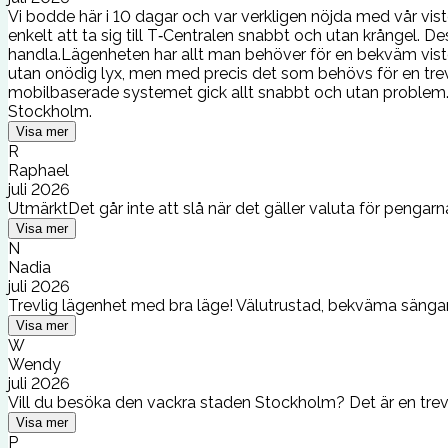
Vi bodde här i 10 dagar och var verkligen nöjda med vår vis
enkelt att ta sig till T‑Centralen snabbt och utan krångel. D
handla.Lägenheten har allt man behöver för en bekväm vistel
utan onödig lyx, men med precis det som behövs för en trevli
mobilbaserade systemet gick allt snabbt och utan problem.M
Stockholm.
Visa mer
R
Raphael
juli 2026
UtmärktDet går inte att slå när det gäller valuta för pengarn
Visa mer
N
Nadia
juli 2026
Trevlig lägenhet med bra läge! Välutrustad, bekväma sängar, 
Visa mer
W
Wendy
juli 2026
Vill du besöka den vackra staden Stockholm? Det är en trevli
Visa mer
P