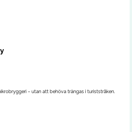
ty
krobryggeri – utan att behöva trängas i turiststråken.