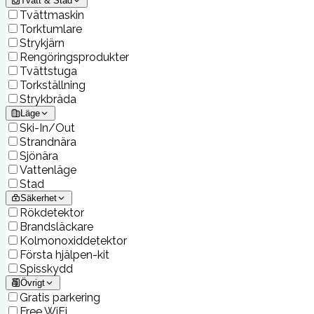
Tvätt & Städ
Tvättmaskin
Torktumlare
Strykjärn
Rengöringsprodukter
Tvättstuga
Torkställning
Strykbräda
Läge
Ski-In/Out
Strandnära
Sjönära
Vattenläge
Stad
Säkerhet
Rökdetektor
Brandsläckare
Kolmonoxiddetektor
Första hjälpen-kit
Spisskydd
Övrigt
Gratis parkering
Free WiFi