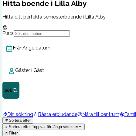
Hitta boende i Lilla Alby
Hitta ditt perfekta semesterboende i Lilla Alby
Plats
Från
Ange datum
Gäster
1 Gäst
Sök
Din sökning
Bästa erbjudande
Nära till centrum
Famil
Sortera efter
Sortera efter
:
Toppval för långa vistelser
Filter