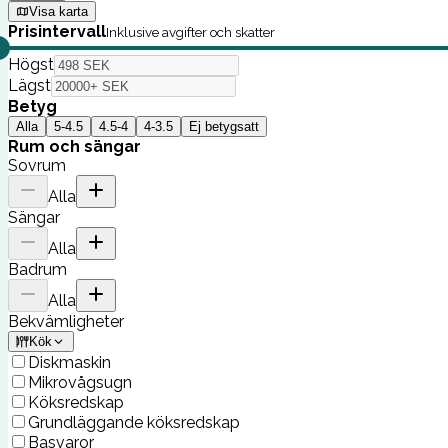
Visa karta
Prisintervall
Inklusive avgifter och skatter
Högst
Lägst
Betyg
Alla
5-4.5
4.5-4
4-3.5
Ej betygsatt
Rum och sängar
Sovrum
Alla
Sängar
Alla
Badrum
Alla
Bekvämligheter
Kök
Diskmaskin
Mikrovågsugn
Köksredskap
Grundläggande köksredskap
Basvaror