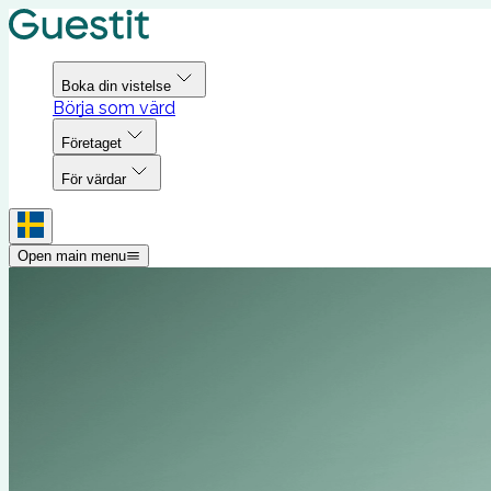
Boka din vistelse
Börja som värd
Företaget
För värdar
Open main menu