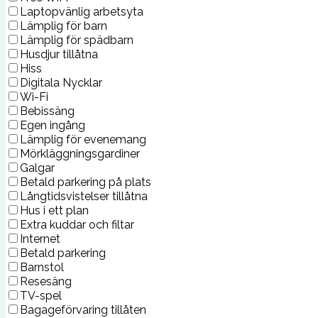
Laptopvänlig arbetsyta
Lämplig för barn
Lämplig för spädbarn
Husdjur tillåtna
Hiss
Digitala Nycklar
Wi-Fi
Bebissäng
Egen ingång
Lämplig för evenemang
Mörkläggningsgardiner
Galgar
Betald parkering på plats
Långtidsvistelser tillåtna
Hus i ett plan
Extra kuddar och filtar
Internet
Betald parkering
Barnstol
Resesäng
TV-spel
Bagageförvaring tillåten