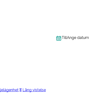
Till
Ange datum
jelägenhet
Lång vistelse