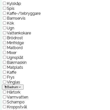
Kylskåp
Spis
Kaffe-/tebryggare
Barnservis
Kök
Ugn
Vattenkokare
Brödrost
Minfridge
Matbord
Mixer
Ugnsplåt
Bakmaskin
Matplats
Kaffe
Frys
Vinglas
Badrum
Hårtork
Varmvatten
Schampo
Kroppstvål