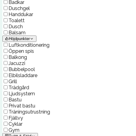
Badkar
Duschgel
Handdukar
Toalett
Dusch
Balsam
Höjdpunkter
Luftkonditionering
Öppen spis
Balkong
Jacuzzi
Bubbelpool
Elbilsladdare
Grill
Trädgård
Ljudsystem
Bastu
Privat bastu
Träningsutrustning
Fjällvy
Cyklar
Gym