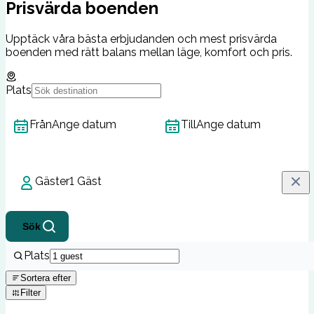
Prisvärda boenden
Upptäck våra bästa erbjudanden och mest prisvärda
boenden med rätt balans mellan läge, komfort och pris.
Plats
Från
Ange datum
Till
Ange datum
Gäster
1 Gäst
Sök
Plats
Sortera efter
Filter