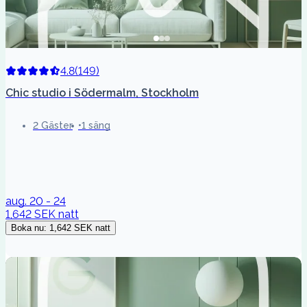
4.8
(
149
)
Chic studio i Södermalm, Stockholm
2 Gäster
1 säng
aug. 20 - 24
1,642 SEK
natt
Boka nu
:
1,642 SEK
natt