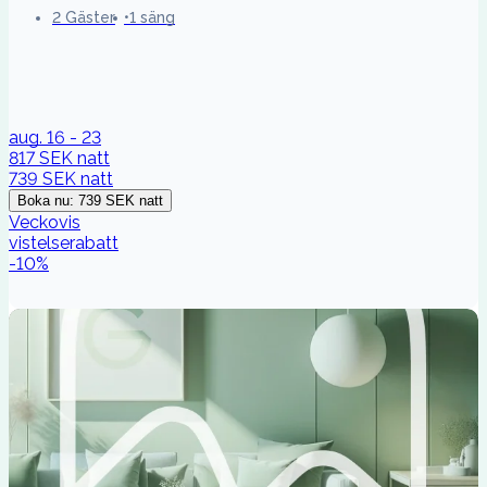
2 Gäster
1 säng
aug. 16 - 23
817 SEK
natt
739 SEK
natt
Boka nu
:
739 SEK
natt
Veckovis
vistelserabatt
-
10
%