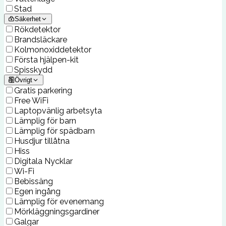
Stad
Säkerhet
Rökdetektor
Brandsläckare
Kolmonoxiddetektor
Första hjälpen-kit
Spisskydd
Övrigt
Gratis parkering
Free WiFi
Laptopvänlig arbetsyta
Lämplig för barn
Lämplig för spädbarn
Husdjur tillåtna
Hiss
Digitala Nycklar
Wi-Fi
Bebissäng
Egen ingång
Lämplig för evenemang
Mörkläggningsgardiner
Galgar