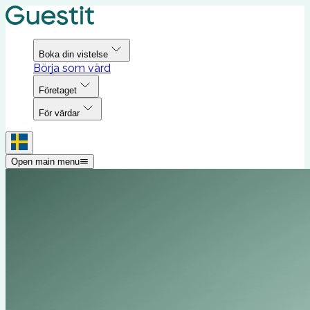
Boka din vistelse
Börja som värd
Företaget
För värdar
Open main menu