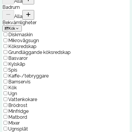
Alla
Badrum
Alla
Bekvämligheter
Kök
Diskmaskin
Mikrovågsugn
Köksredskap
Grundläggande köksredskap
Basvaror
Kylskåp
Spis
Kaffe-/tebryggare
Barnservis
Kök
Ugn
Vattenkokare
Brödrost
Minfridge
Matbord
Mixer
Ugnsplåt