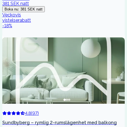
381 SEK
natt
Boka nu
:
381 SEK
natt
Veckovis
vistelserabatt
-
18
%
4.8
(
97
)
Sundbyberg – rymlig 2-rumslägenhet med balkong