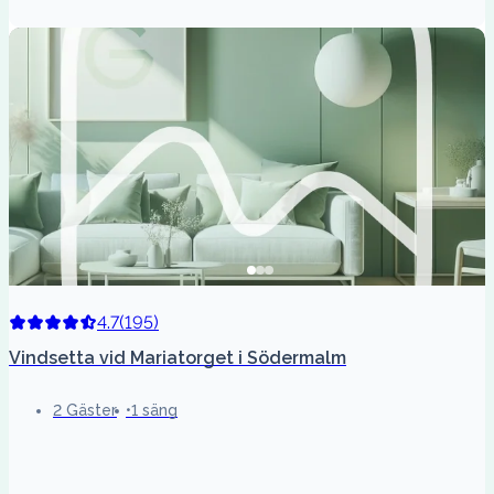
4.7
(
195
)
Vindsetta vid Mariatorget i Södermalm
2 Gäster
1 säng