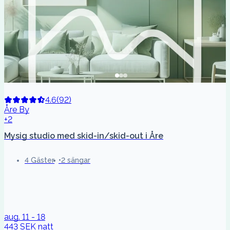
4.6
(
92
)
Åre By
+2
Mysig studio med skid-in/skid-out i Åre
4 Gäster
2 sängar
aug. 11 - 18
443 SEK
natt