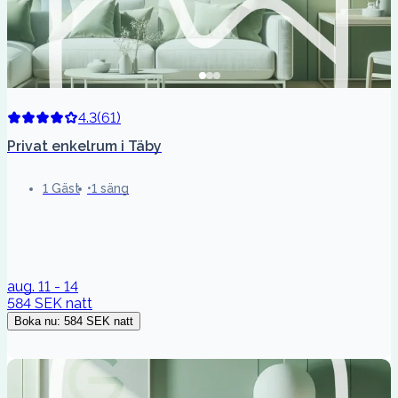
4.3
(
61
)
Privat enkelrum i Täby
1 Gäst
1 säng
aug. 11 - 14
584 SEK
natt
Boka nu
:
584 SEK
natt