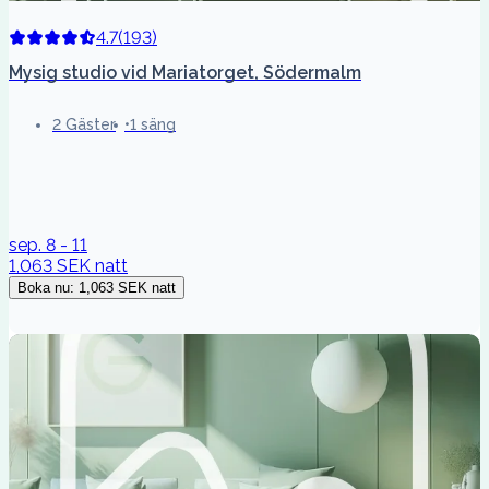
4.7
(
193
)
Mysig studio vid Mariatorget, Södermalm
2 Gäster
1 säng
sep. 8 - 11
1,063 SEK
natt
Boka nu
:
1,063 SEK
natt