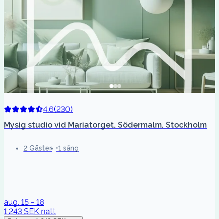
4.6
(
230
)
Mysig studio vid Mariatorget, Södermalm, Stockholm
2 Gäster
1 säng
aug. 15 - 18
1,243 SEK
natt