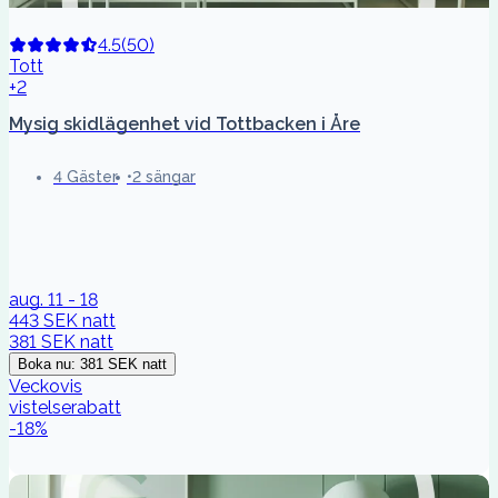
4.5
(
50
)
Tott
+2
Mysig skidlägenhet vid Tottbacken i Åre
4 Gäster
2 sängar
aug. 11 - 18
443 SEK
natt
381 SEK
natt
Boka nu
:
381 SEK
natt
Veckovis
vistelserabatt
-
18
%