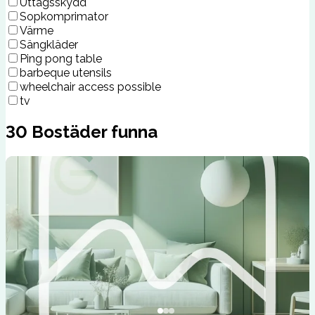
Uttagsskydd
Sopkomprimator
Värme
Sängkläder
Ping pong table
barbeque utensils
wheelchair access possible
tv
30
Bostäder funna