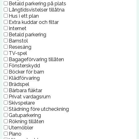
Betald parkering på plats
Långtidsvistelser tillåtna
Hus i ett plan
Extra kuddar och filtar
Internet
Betald parkering
Barnstol
Resesäng
TV-spel
Bagageförvaring tillåten
Fönsterskydd
Böcker för barn
Klädförvaring
Brädspel
Bärbara fläktar
Privat vardagsrum
Skivspelare
Städning före utcheckning
Gatuparkering
Rökning tillåten
Utemöbler
Piano