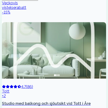
Veckovis
vistelserabatt
-
15
%
4.7
(
86
)
Tott
+2
Studio med balkong och sjöutsikt vid Tott i Åre