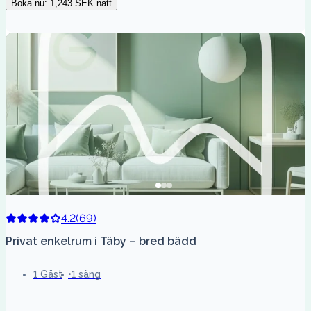
Boka nu
:
1,243 SEK
natt
4.2
(
69
)
Privat enkelrum i Täby – bred bädd
1 Gäst
1 säng