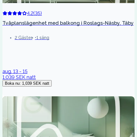
4.2
(
35
)
Tvåplanslägenhet med balkong i Roslags-Näsby, Täby
2 Gäster
1 säng
aug. 13 - 15
1,039 SEK
natt
Boka nu
:
1,039 SEK
natt