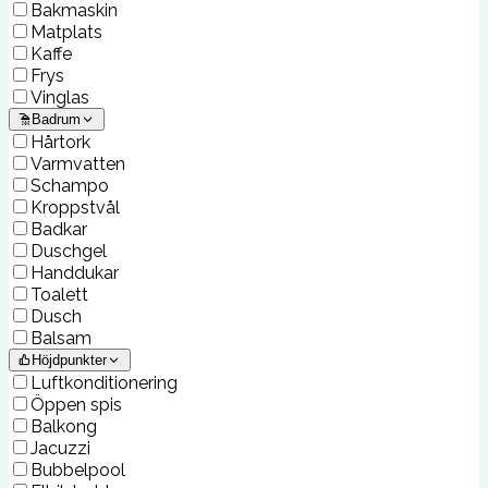
Bakmaskin
Matplats
Kaffe
Frys
Vinglas
Badrum
Hårtork
Varmvatten
Schampo
Kroppstvål
Badkar
Duschgel
Handdukar
Toalett
Dusch
Balsam
Höjdpunkter
Luftkonditionering
Öppen spis
Balkong
Jacuzzi
Bubbelpool