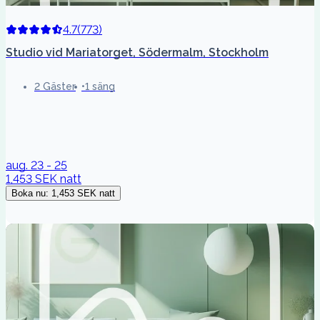
4.7
(
773
)
Studio vid Mariatorget, Södermalm, Stockholm
2 Gäster
1 säng
aug. 23 - 25
1,453 SEK
natt
Boka nu
:
1,453 SEK
natt