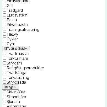
Elbilsladdare
Grill
Trädgård
Ljudsystem
Bastu
Privat bastu
Träningsutrustning
Fjällvy
Cyklar
Gym
Tvätt & Städ
Tvättmaskin
Torktumlare
Strykjärn
Rengöringsprodukter
Tvättstuga
Torkställning
Strykbräda
Läge
Ski-In/Out
Strandnära
Sjönära
Vattenläge