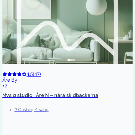
4.5
(
47
)
Åre By
+2
Mysig studio i Åre N – nära skidbackarna
2 Gäster
1 säng