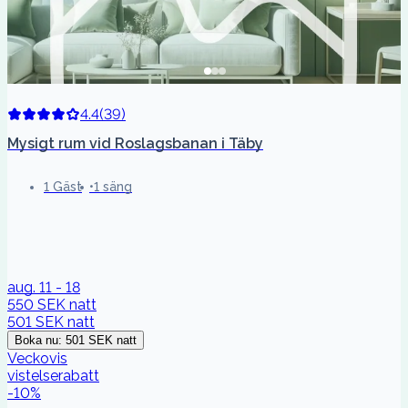
4.4
(
39
)
Mysigt rum vid Roslagsbanan i Täby
1 Gäst
1 säng
aug. 11 - 18
550 SEK
natt
501 SEK
natt
Boka nu
:
501 SEK
natt
Veckovis
vistelserabatt
-
10
%