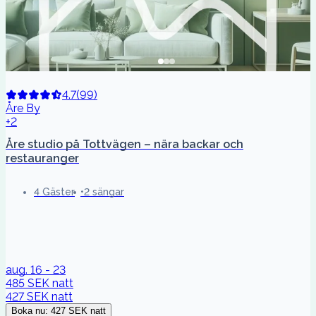
4.7
(
99
)
Åre By
+2
Åre studio på Tottvägen – nära backar och
restauranger
4 Gäster
2 sängar
aug. 16 - 23
485 SEK
natt
427 SEK
natt
Boka nu
:
427 SEK
natt