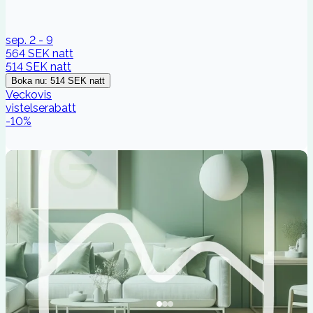
sep. 2 - 9
564 SEK
natt
514 SEK
natt
Boka nu
:
514 SEK
natt
Veckovis
vistelserabatt
-
10
%