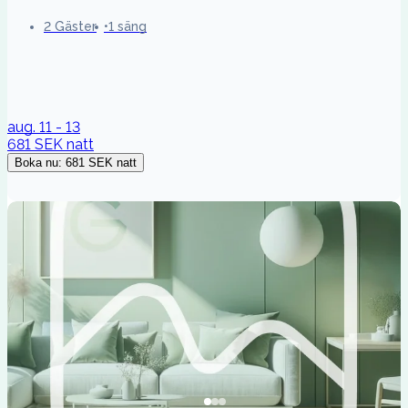
2 Gäster
1 säng
aug. 11 - 13
681 SEK
natt
Boka nu
:
681 SEK
natt