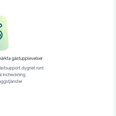
ärkta gästupplevelser
ästsupport dygnet runt
al incheckning
läggstjänster