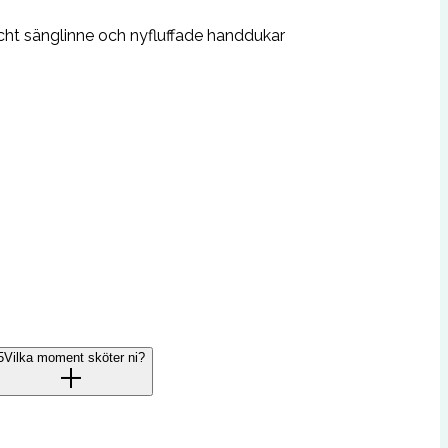
äscht sänglinne och nyfluffade handdukar
5
Vilka moment sköter ni?