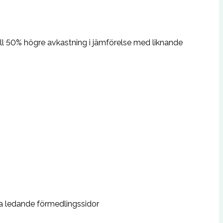
F
till 50% högre avkastning i jämförelse med liknande
a ledande förmedlingssidor