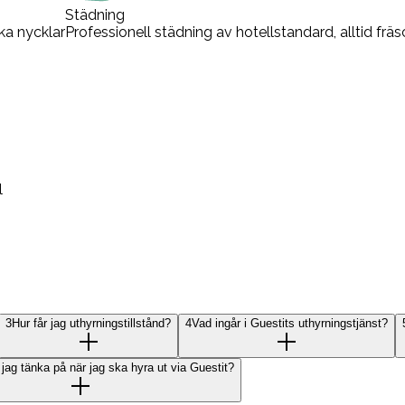
Städning
ka nycklar
Professionell städning av hotellstandard, alltid fr
l
3
Hur får jag uthyrningstillstånd?
4
Vad ingår i Guestits uthyrningstjänst?
jag tänka på när jag ska hyra ut via Guestit?