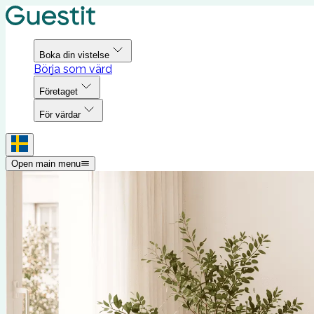
Boka din vistelse
Börja som värd
Företaget
För värdar
Open main menu