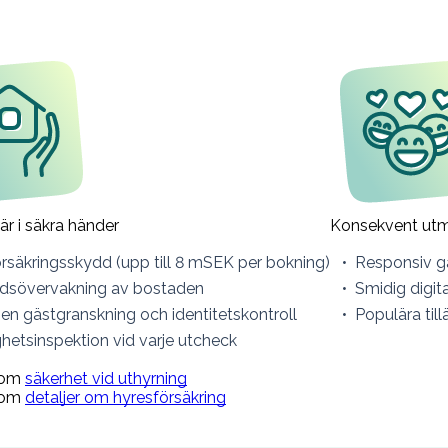
är i säkra händer
Konsekvent utm
örsäkringsskydd (upp till 8 mSEK per bokning)
Responsiv g
idsövervakning av bostaden
Smidig digit
en gästgranskning och identitetskontroll
Populära til
ghetsinspektion vid varje utcheck
 om
säkerhet vid uthyrning
 om
detaljer om hyresförsäkring