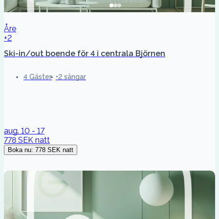
Åre
+2
Ski-in/out boende för 4 i centrala Björnen
4 Gäster
2 sängar
aug. 10 - 17
778 SEK
natt
Boka nu
:
778 SEK
natt