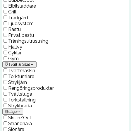
Bubbelpool
Elbilsladdare
Grill
Trädgård
Ljudsystem
Bastu
Privat bastu
Träningsutrustning
Fjällvy
Cyklar
Gym
Tvätt & Städ
Tvättmaskin
Torktumlare
Strykjärn
Rengöringsprodukter
Tvättstuga
Torkställning
Strykbräda
Läge
Ski-In/Out
Strandnära
Sjönära