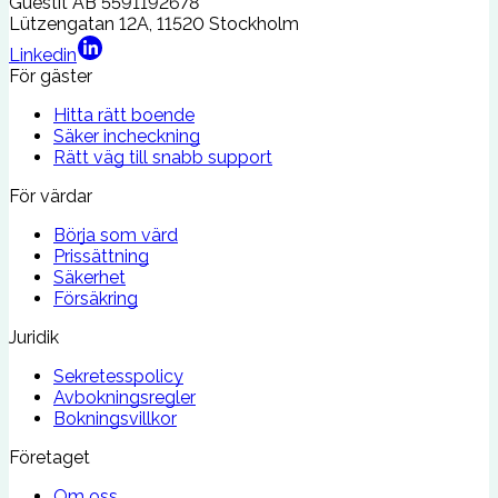
Guestit AB
5591192678
Lützengatan 12A, 11520 Stockholm
Linkedin
För gäster
Hitta rätt boende
Säker incheckning
Rätt väg till snabb support
För värdar
Börja som värd
Prissättning
Säkerhet
Försäkring
Juridik
Sekretesspolicy
Avbokningsregler
Bokningsvillkor
Företaget
Om oss