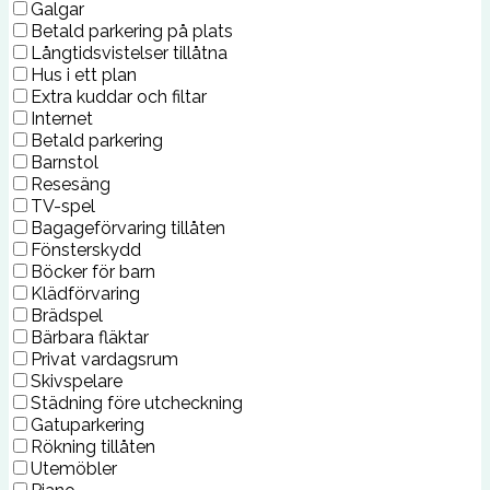
Galgar
Betald parkering på plats
Långtidsvistelser tillåtna
Hus i ett plan
Extra kuddar och filtar
Internet
Betald parkering
Barnstol
Resesäng
TV-spel
Bagageförvaring tillåten
Fönsterskydd
Böcker för barn
Klädförvaring
Brädspel
Bärbara fläktar
Privat vardagsrum
Skivspelare
Städning före utcheckning
Gatuparkering
Rökning tillåten
Utemöbler