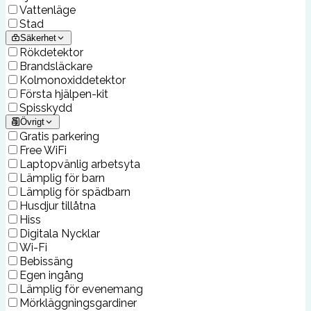
Vattenläge
Stad
Säkerhet
Rökdetektor
Brandsläckare
Kolmonoxiddetektor
Första hjälpen-kit
Spisskydd
Övrigt
Gratis parkering
Free WiFi
Laptopvänlig arbetsyta
Lämplig för barn
Lämplig för spädbarn
Husdjur tillåtna
Hiss
Digitala Nycklar
Wi-Fi
Bebissäng
Egen ingång
Lämplig för evenemang
Mörkläggningsgardiner