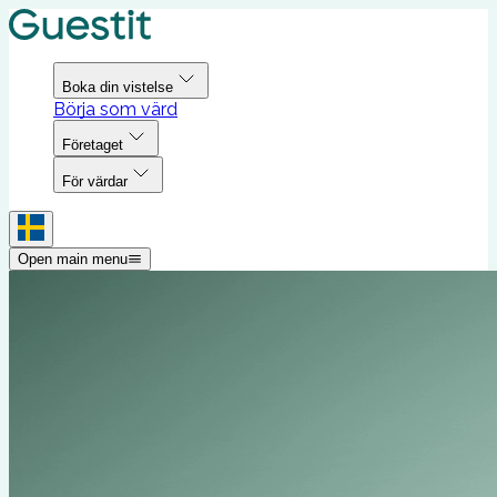
Boka din vistelse
Börja som värd
Företaget
För värdar
Open main menu