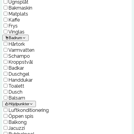
Ugnsplåt
Bakmaskin
Matplats
Kaffe
Frys
Vinglas
Badrum
Hårtork
Varmvatten
Schampo
Kroppstvål
Badkar
Duschgel
Handdukar
Toalett
Dusch
Balsam
Höjdpunkter
Luftkonditionering
Öppen spis
Balkong
Jacuzzi