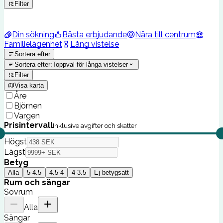
Filter
Din sökning
Bästa erbjudande
Nära till centrum
Familjelägenhet
Lång vistelse
Sortera efter
Sortera efter
:
Toppval för långa vistelser
Filter
Visa karta
Åre
Björnen
Vargen
Prisintervall
Inklusive avgifter och skatter
Högst
Lägst
Betyg
Alla
5-4.5
4.5-4
4-3.5
Ej betygsatt
Rum och sängar
Sovrum
Alla
Sängar