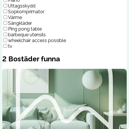
Piano
Uttagsskydd
Sopkomprimator
Värme
Sängkläder
Ping pong table
barbeque utensils
wheelchair access possible
tv
2
Bostäder funna