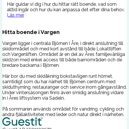
Här guidar vi dig i hur du hittar rätt boende, vad som
M
alltid ingår och hur du kan anpassa det efter dina behov.
e
Läs mer
v
Hitta boende i Vargen
Vargen ligger i centrala Björnen i Åre, i direkt anslutning till
skidområdet och med kort avstånd till både Lokattliften
och Vargenliften. Området är en del av Åres familjevänliga
skidzon med enkel access till både barnområden och de
bredare backarna i Björnen.
Här bor du med skidåkning bokstavligen runt hörnet,
samtidigt som du har närhet till Björnen centrum med
skiduthyrning, restauranger och service inom gångavstånd.
Under vintersäsongen finns även smidig anslutning vidare
in i Åres liftsystem via Sadeln.
På sommaren används området för vandring, cykling och
andra fjällaktiviteter, med leder och natur direkt i närheten.