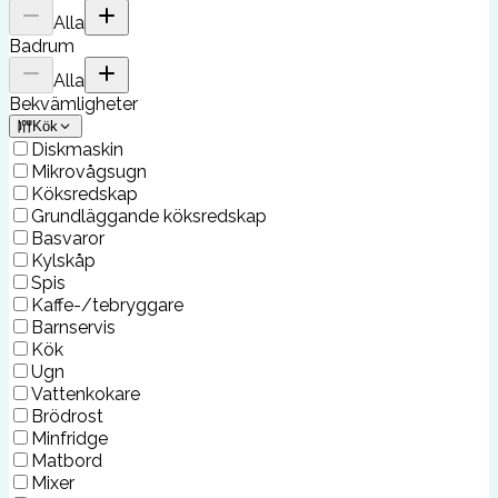
Alla
Badrum
Alla
Bekvämligheter
Kök
Diskmaskin
Mikrovågsugn
Köksredskap
Grundläggande köksredskap
Basvaror
Kylskåp
Spis
Kaffe-/tebryggare
Barnservis
Kök
Ugn
Vattenkokare
Brödrost
Minfridge
Matbord
Mixer