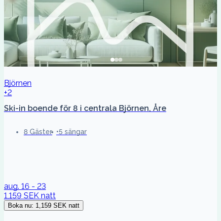
Björnen
+2
Ski-in boende för 8 i centrala Björnen, Åre
8 Gäster
5 sängar
aug. 16 - 23
1,159 SEK
natt
Boka nu
:
1,159 SEK
natt