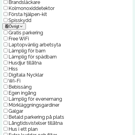
Brandsläckare
Kolmonoxiddetektor
Första hjälpen-kit
Spisskydd
Övrigt
Gratis parkering
Free WiFi
Laptopvänlig arbetsyta
Lämplig för barn
Lämplig för spädbarn
Husdjur tillåtna
Hiss
Digitala Nycklar
Wi-Fi
Bebissäng
Egen ingång
Lämplig för evenemang
Mörkläggningsgardiner
Galgar
Betald parkering på plats
Långtidsvistelser tillåtna
Hus i ett plan