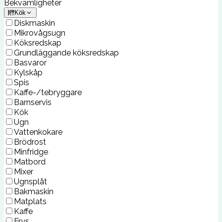
Bekvämligheter
Kök
Diskmaskin
Mikrovågsugn
Köksredskap
Grundläggande köksredskap
Basvaror
Kylskåp
Spis
Kaffe-/tebryggare
Barnservis
Kök
Ugn
Vattenkokare
Brödrost
Minfridge
Matbord
Mixer
Ugnsplåt
Bakmaskin
Matplats
Kaffe
Frys