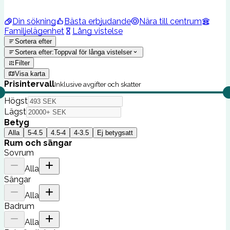
Din sökning
Bästa erbjudande
Nära till centrum
Familjelägenhet
Lång vistelse
Sortera efter
Sortera efter
:
Toppval för långa vistelser
Filter
Visa karta
Prisintervall
Inklusive avgifter och skatter
Högst
Lägst
Betyg
Alla
5-4.5
4.5-4
4-3.5
Ej betygsatt
Rum och sängar
Sovrum
Alla
Sängar
Alla
Badrum
Alla