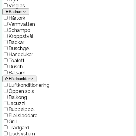
Vinglas
Badrum
Hårtork
Varmvatten
Schampo
Kroppstvål
Badkar
Duschgel
Handdukar
Toalett
Dusch
Balsam
Höjdpunkter
Luftkonditionering
Öppen spis
Balkong
Jacuzzi
Bubbelpool
Elbilsladdare
Grill
Trädgård
Ljudsystem