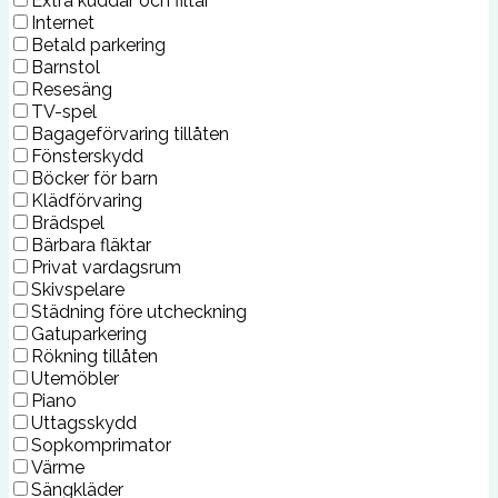
Extra kuddar och filtar
Internet
Betald parkering
Barnstol
Resesäng
TV-spel
Bagageförvaring tillåten
Fönsterskydd
Böcker för barn
Klädförvaring
Brädspel
Bärbara fläktar
Privat vardagsrum
Skivspelare
Städning före utcheckning
Gatuparkering
Rökning tillåten
Utemöbler
Piano
Uttagsskydd
Sopkomprimator
Värme
Sängkläder