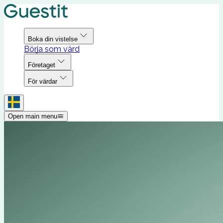
Boka din vistelse
Börja som värd
Företaget
För värdar
Open main menu