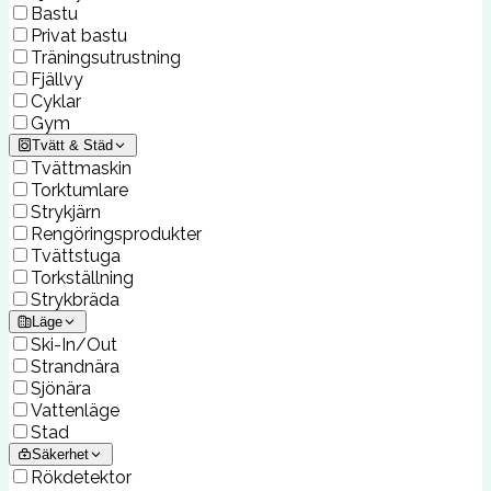
Bastu
Privat bastu
Träningsutrustning
Fjällvy
Cyklar
Gym
Tvätt & Städ
Tvättmaskin
Torktumlare
Strykjärn
Rengöringsprodukter
Tvättstuga
Torkställning
Strykbräda
Läge
Ski-In/Out
Strandnära
Sjönära
Vattenläge
Stad
Säkerhet
Rökdetektor