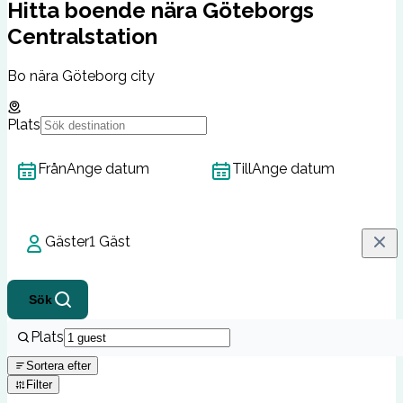
Hitta boende nära Göteborgs
Centralstation
Bo nära Göteborg city
Plats
Från
Ange datum
Till
Ange datum
Gäster
1 Gäst
Sök
Plats
Sortera efter
Filter