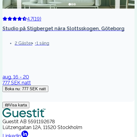
4.7
(
19
)
Studio på Stigberget nära Slottsskogen, Göteborg
2 Gäster
1 säng
aug. 16 - 20
777 SEK
natt
Boka nu
:
777 SEK
natt
Visa karta
Guestit AB
5591192678
Lützengatan 12A, 11520 Stockholm
Linkedin