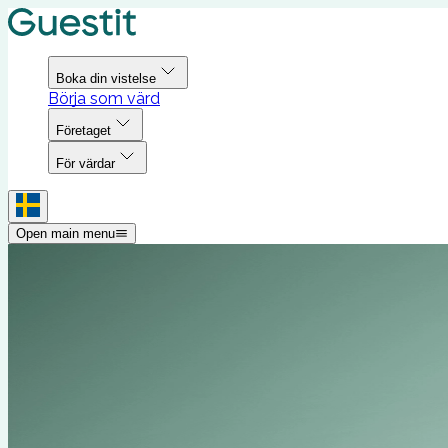
Boka din vistelse
Börja som värd
Företaget
För värdar
Open main menu