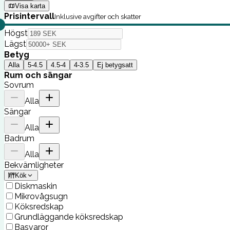
Visa karta
Prisintervall
Inklusive avgifter och skatter
Högst
Lägst
Betyg
Alla
5-4.5
4.5-4
4-3.5
Ej betygsatt
Rum och sängar
Sovrum
Alla
Sängar
Alla
Badrum
Alla
Bekvämligheter
Kök
Diskmaskin
Mikrovågsugn
Köksredskap
Grundläggande köksredskap
Basvaror