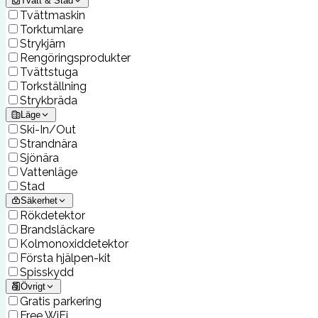
Tvätt & Städ
Tvättmaskin
Torktumlare
Strykjärn
Rengöringsprodukter
Tvättstuga
Torkställning
Strykbräda
Läge
Ski-In/Out
Strandnära
Sjönära
Vattenläge
Stad
Säkerhet
Rökdetektor
Brandsläckare
Kolmonoxiddetektor
Första hjälpen-kit
Spisskydd
Övrigt
Gratis parkering
Free WiFi