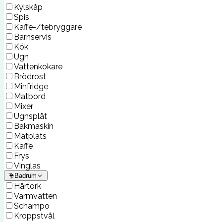
Kylskåp
Spis
Kaffe-/tebryggare
Barnservis
Kök
Ugn
Vattenkokare
Brödrost
Minfridge
Matbord
Mixer
Ugnsplåt
Bakmaskin
Matplats
Kaffe
Frys
Vinglas
Badrum
Hårtork
Varmvatten
Schampo
Kroppstvål