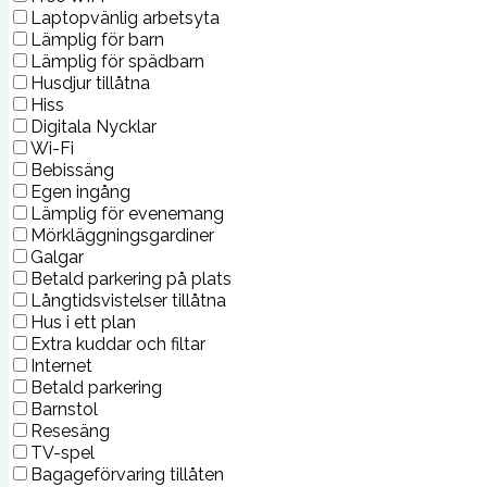
Laptopvänlig arbetsyta
Lämplig för barn
Lämplig för spädbarn
Husdjur tillåtna
Hiss
Digitala Nycklar
Wi-Fi
Bebissäng
Egen ingång
Lämplig för evenemang
Mörkläggningsgardiner
Galgar
Betald parkering på plats
Långtidsvistelser tillåtna
Hus i ett plan
Extra kuddar och filtar
Internet
Betald parkering
Barnstol
Resesäng
TV-spel
Bagageförvaring tillåten