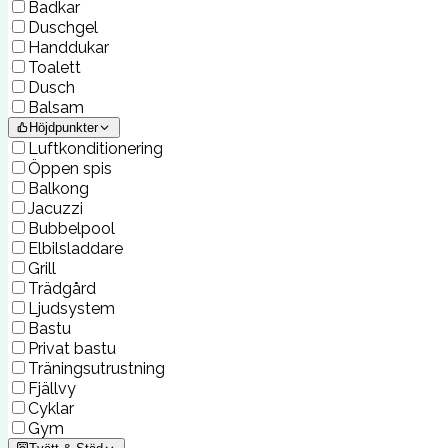
Badkar
Duschgel
Handdukar
Toalett
Dusch
Balsam
Höjdpunkter
Luftkonditionering
Öppen spis
Balkong
Jacuzzi
Bubbelpool
Elbilsladdare
Grill
Trädgård
Ljudsystem
Bastu
Privat bastu
Träningsutrustning
Fjällvy
Cyklar
Gym