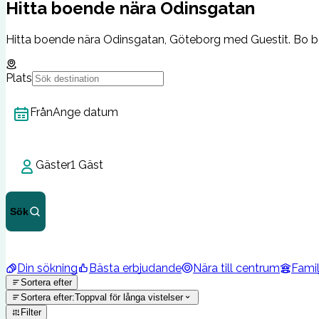
Hitta boende nära Odinsgatan
Hitta boende nära Odinsgatan, Göteborg med Guestit. Bo bek
Plats
Från
Ange datum
Gäster
1 Gäst
Sök
Din sökning
Bästa erbjudande
Nära till centrum
Famil
Sortera efter
Sortera efter
:
Toppval för långa vistelser
Filter