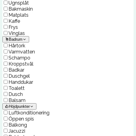
Ugnsplåt
Bakmaskin
Matplats
Kaffe
Frys
Vinglas
Badrum
Hårtork
Varmvatten
Schampo
Kroppstvål
Badkar
Duschgel
Handdukar
Toalett
Dusch
Balsam
Höjdpunkter
Luftkonditionering
Öppen spis
Balkong
Jacuzzi