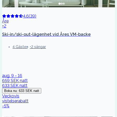
4.6
(
39
)
Åre
+2
Ski-in/ski-out-lägenhet vid Åres VM-backe
4 Gäster
2 sängar
aug. 9 - 16
659 SEK
natt
633 SEK
natt
Boka nu
:
633 SEK
natt
Veckovis
vistelserabatt
-
5
%