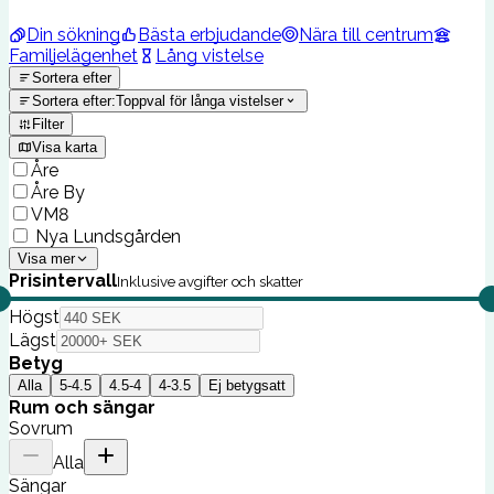
Din sökning
Bästa erbjudande
Nära till centrum
Familjelägenhet
Lång vistelse
Sortera efter
Sortera efter
:
Toppval för långa vistelser
Filter
Visa karta
Åre
Åre By
VM8
Nya Lundsgården
Visa mer
Prisintervall
Inklusive avgifter och skatter
Högst
Lägst
Betyg
Alla
5-4.5
4.5-4
4-3.5
Ej betygsatt
Rum och sängar
Sovrum
Alla
Sängar