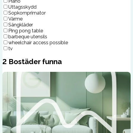
Piano
Uttagsskydd
Sopkomprimator
Värme
Sängkläder
Ping pong table
barbeque utensils
wheelchair access possible
tv
2
Bostäder funna