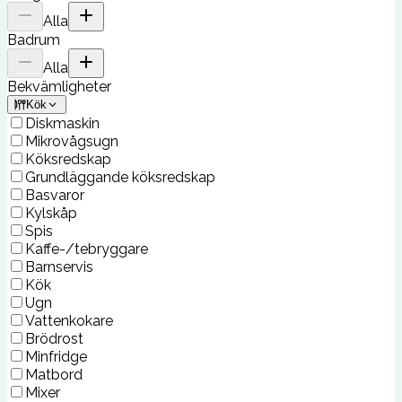
Alla
Badrum
Alla
Bekvämligheter
Kök
Diskmaskin
Mikrovågsugn
Köksredskap
Grundläggande köksredskap
Basvaror
Kylskåp
Spis
Kaffe-/tebryggare
Barnservis
Kök
Ugn
Vattenkokare
Brödrost
Minfridge
Matbord
Mixer