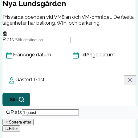
Nya Lundsgården
Prisvärda boenden vid VM8:an och VM-området. De flesta
lägenheter har balkong, WIFI och parkering.
Plats
Från
Ange datum
Till
Ange datum
Gäster
1 Gäst
Sök
Plats
Sortera efter
Filter