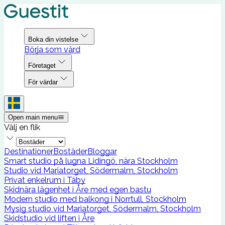
Boka din vistelse
Börja som värd
Företaget
För värdar
Open main menu
Välj en flik
Destinationer
Bostäder
Bloggar
Smart studio på lugna Lidingö, nära Stockholm
Studio vid Mariatorget, Södermalm, Stockholm
Privat enkelrum i Täby
Skidnära lägenhet i Åre med egen bastu
Modern studio med balkong i Norrtull, Stockholm
Mysig studio vid Mariatorget, Södermalm, Stockholm
Skidstudio vid liften i Åre