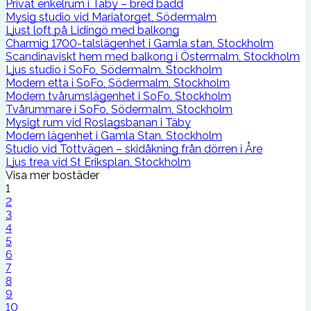
Privat enkelrum i Täby – bred bädd
Mysig studio vid Mariatorget, Södermalm
Ljust loft på Lidingö med balkong
Charmig 1700-talslägenhet i Gamla stan, Stockholm
Scandinaviskt hem med balkong i Östermalm, Stockholm
Ljus studio i SoFo, Södermalm, Stockholm
Modern etta i SoFo, Södermalm, Stockholm
Modern tvårumslägenhet i SoFo, Stockholm
Tvårummare i SoFo, Södermalm, Stockholm
Mysigt rum vid Roslagsbanan i Täby
Modern lägenhet i Gamla Stan, Stockholm
Studio vid Tottvägen – skidåkning från dörren i Åre
Ljus trea vid St Eriksplan, Stockholm
Visa mer bostäder
1
2
3
4
5
6
7
8
9
10