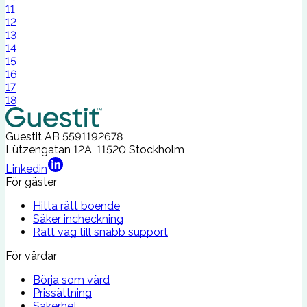
11
12
13
14
15
16
17
18
Guestit AB
5591192678
Lützengatan 12A, 11520 Stockholm
Linkedin
För gäster
Hitta rätt boende
Säker incheckning
Rätt väg till snabb support
För värdar
Börja som värd
Prissättning
Säkerhet