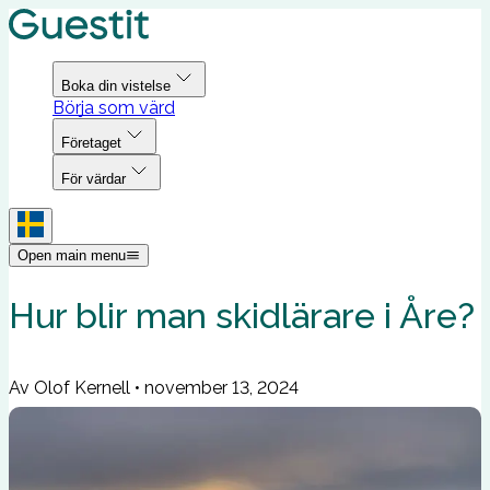
Boka din vistelse
Börja som värd
Företaget
För värdar
Open main menu
Hur blir man skidlärare i Åre?
Av Olof Kernell
•
november 13, 2024