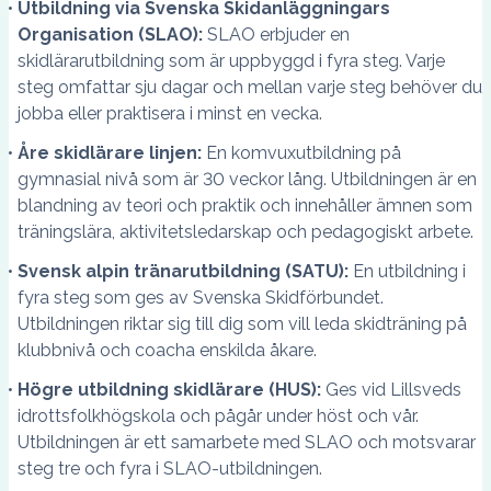
Utbildning via Svenska Skidanläggningars
Organisation (SLAO):
SLAO erbjuder en
skidlärarutbildning som är uppbyggd i fyra steg. Varje
steg omfattar sju dagar och mellan varje steg behöver du
jobba eller praktisera i minst en vecka.
Åre skidlärare linjen:
En komvuxutbildning på
gymnasial nivå som är 30 veckor lång. Utbildningen är en
blandning av teori och praktik och innehåller ämnen som
träningslära, aktivitetsledarskap och pedagogiskt arbete.
Svensk alpin tränarutbildning (SATU):
En utbildning i
fyra steg som ges av Svenska Skidförbundet.
Utbildningen riktar sig till dig som vill leda skidträning på
klubbnivå och coacha enskilda åkare.
Högre utbildning skidlärare (HUS):
Ges vid Lillsveds
idrottsfolkhögskola och pågår under höst och vår.
Utbildningen är ett samarbete med SLAO och motsvarar
steg tre och fyra i SLAO-utbildningen.