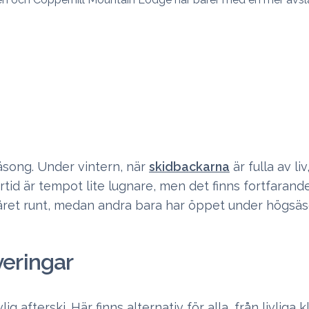
äsong. Under vintern, när
skidbackarna
är fulla av l
rtid är tempot lite lugnare, men det finns fortfaran
t året runt, medan andra bara har öppet under högsä
veringar
g afterski. Här finns alternativ för alla, från livliga