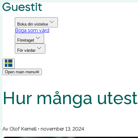
Boka din vistelse
Börja som värd
Företaget
För värdar
Open main menu
Hur många utestä
Av Olof Kernell
•
november 13, 2024