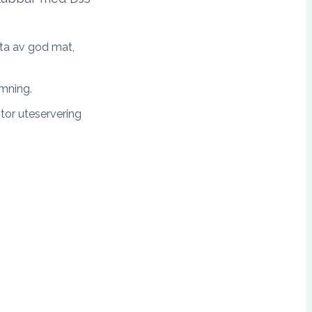
uta av god mat,
ämning.
stor uteservering