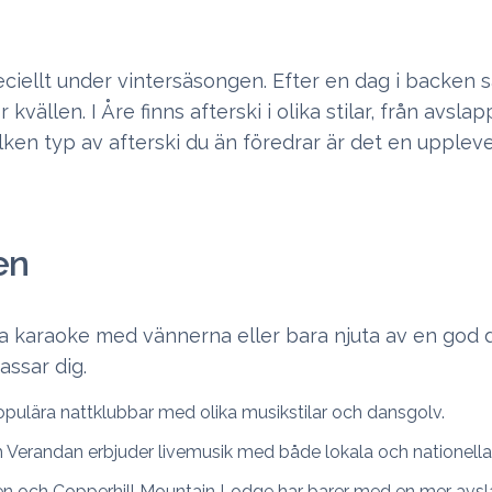
speciellt under vintersäsongen. Efter en dag i backen 
vällen. I Åre finns afterski i olika stilar, från avsla
lken typ av afterski du än föredrar är det en uppleve
en
ga karaoke med vännerna eller bara njuta av en god d
assar dig.
ulära nattklubbar med olika musikstilar och dansgolv.
 Verandan erbjuder livemusik med både lokala och nationella a
en och Copperhill Mountain Lodge har barer med en mer avs