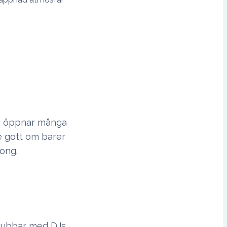
iv, öppnar många
de gott om barer
song.
 klubbar med DJs