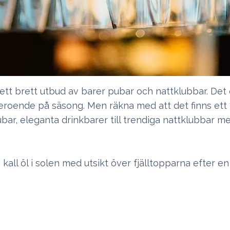
 ett brett utbud av barer pubar och nattklubbar. Det
beroende på säsong. Men räkna med att det finns ett 1
ubar, eleganta drinkbarer till trendiga nattklubbar me
n kall öl i solen med utsikt över fjälltopparna efter e