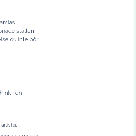
samlas
ppnade ställen
lse du inte bör
rink i en
rtister.
lappnad atmosfär