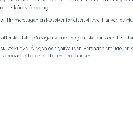
 och skön stämning.
är Timmerstugan en klassiker för afterski i Åre. Här kan du nj
t afterski-ställe på dagarna, med hög musik, dans och festst
k utsikt över Åresjön och fjällvärlden. Verandan erbjuder en 
du laddar batterierna efter en dag i backen.