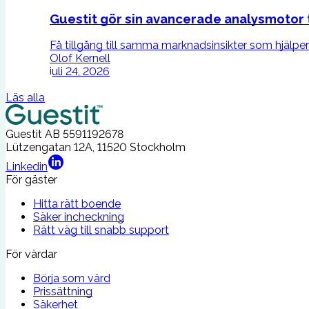
Guestit gör sin avancerade analysmotor ti
Få tillgång till samma marknadsinsikter som hjälper 
Olof Kernell
juli 24, 2026
Läs alla
Guestit AB
5591192678
Lützengatan 12A, 11520 Stockholm
Linkedin
För gäster
Hitta rätt boende
Säker incheckning
Rätt väg till snabb support
För värdar
Börja som värd
Prissättning
Säkerhet