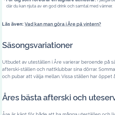
där du kan njuta av en god drink och samtal med vänner.
Läs även:
Vad kan man göra i Åre på vintern?
Säsongsvariationer
Utbudet av uteställen i Åre varierar beroende på s
afterski-ställen och nattklubbar sina dörrar. Somma
och pubar att välja mellan. Vissa ställen har öppe
Åres bästa afterski och uteser
Åre är känt för både att ha många uteställen och livli