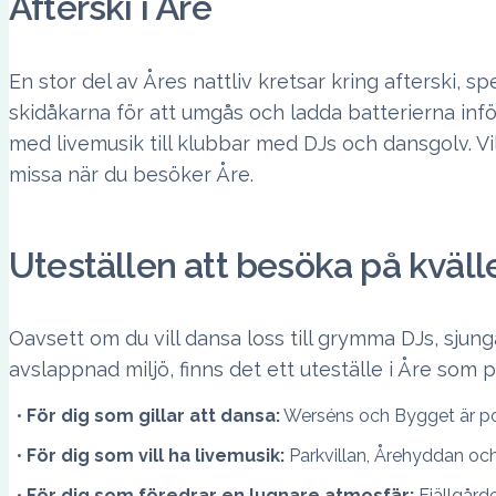
Afterski i Åre
En stor del av Åres nattliv kretsar kring afterski, 
skidåkarna för att umgås och ladda batterierna inför k
med livemusik till klubbar med DJs och dansgolv. Vi
missa när du besöker Åre.
Uteställen att besöka på kväll
Oavsett om du vill dansa loss till grymma DJs, sjun
avslappnad miljö, finns det ett uteställe i Åre som p
För dig som gillar att dansa:
Werséns och Bygget är pop
För dig som vill ha livemusik:
Parkvillan, Årehyddan och
För dig som föredrar en lugnare atmosfär:
Fjällgård