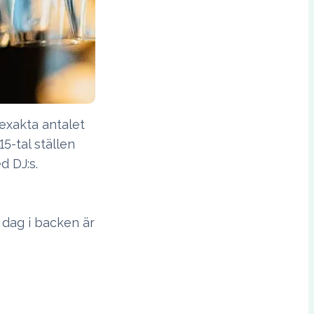
 exakta antalet
5-tal ställen
d DJ:s.
n dag i backen är