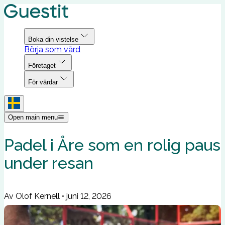
Boka din vistelse
Börja som värd
Företaget
För värdar
Open main menu
Padel i Åre som en rolig paus
under resan
Av Olof Kernell
•
juni 12, 2026