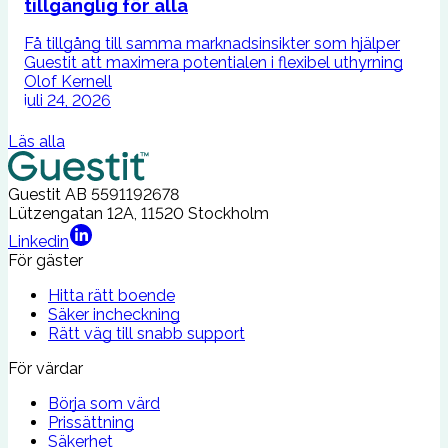
tillgänglig för alla
F
u
Få tillgång till samma marknadsinsikter som hjälper
b
Guestit att maximera potentialen i flexibel uthyrning
Olof Kernell
juli 24, 2026
Läs alla
Guestit AB
5591192678
Lützengatan 12A, 11520 Stockholm
Linkedin
För gäster
Hitta rätt boende
Säker incheckning
Rätt väg till snabb support
För värdar
Börja som värd
Prissättning
Säkerhet