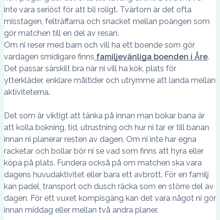
inte vara seriöst för att bli roligt. Tvärtom är det ofta
misstagen, felträffarna och snacket mellan poängen som
gör matchen till en del av resan.
Om ni reser med barn och vill ha ett boende som gör
vardagen smidigare finns
familjevänliga boenden i Åre
.
Det passar särskilt bra när ni vill ha kök, plats för
ytterkläder, enklare måltider och utrymme att landa mellan
aktiviteterna.
Det som är viktigt att tänka på innan man bokar bana är
att kolla bokning, tid, utrustning och hur ni tar er till banan
innan ni planerar resten av dagen. Om ni inte har egna
racketar och bollar bör ni se vad som finns att hyra eller
köpa på plats. Fundera också på om matchen ska vara
dagens huvudaktivitet eller bara ett avbrott. För en familj
kan padel, transport och dusch räcka som en större del av
dagen. För ett vuxet kompisgäng kan det vara något ni gör
innan middag eller mellan två andra planer.