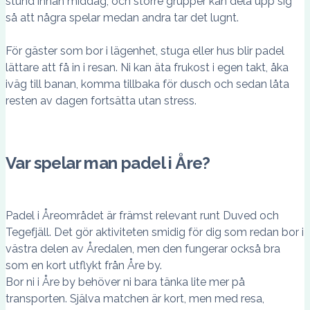
stund innan middag, och större grupper kan dela upp sig
så att några spelar medan andra tar det lugnt.
För gäster som bor i lägenhet, stuga eller hus blir padel
lättare att få in i resan. Ni kan äta frukost i egen takt, åka
iväg till banan, komma tillbaka för dusch och sedan låta
resten av dagen fortsätta utan stress.
Var spelar man padel i Åre?
Padel i Åreområdet är främst relevant runt Duved och
Tegefjäll. Det gör aktiviteten smidig för dig som redan bor i
västra delen av Åredalen, men den fungerar också bra
som en kort utflykt från Åre by.
Bor ni i Åre by behöver ni bara tänka lite mer på
transporten. Själva matchen är kort, men med resa,